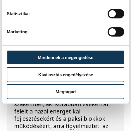
akna került elő.
Statisztikai
KÖZÉLET
Marketing
Késéltánc a Dunán: Mi
történik, ha leáll Paks?
Mindennek a megengedése
Mártha Imre, az MVM Zrt. egykori
vezérigazgatója ATV-n Rónai Egonnak
Kiválasztás engedélyezése
adott interjújában vázolta fel a Paksi
Atomerőmű előtt álló példátlan
Megtagad
technológiai kihívásokat. A
szakember, aki korábban éveken át
felelt a hazai energetikai
fejlesztésekért és a paksi blokkok
működéséért, arra figyelmeztet: az