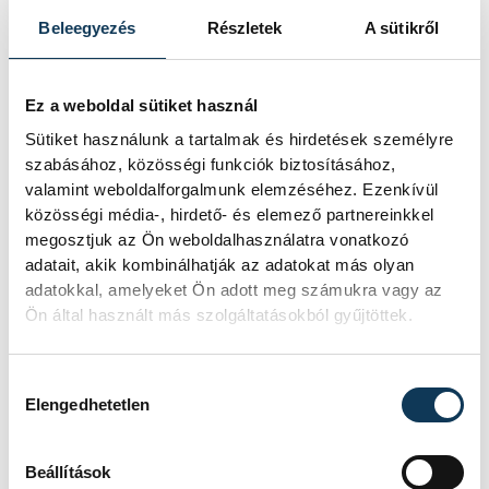
Beleegyezés
Részletek
A sütikről
Ez a weboldal sütiket használ
TOVÁBBI CIKKEK
KÖZÉLET
Sütiket használunk a tartalmak és hirdetések személyre
szabásához, közösségi funkciók biztosításához,
valamint weboldalforgalmunk elemzéséhez. Ezenkívül
Sorra kerülnek elő
közösségi média-, hirdető- és elemező partnereinkkel
megosztjuk az Ön weboldalhasználatra vonatkozó
világháborús leletek az
adatait, akik kombinálhatják az adatokat más olyan
alacsony Dunából
adatokkal, amelyeket Ön adott meg számukra vagy az
Ön által használt más szolgáltatásokból gyűjtöttek.
A folyó rekordalacsony vízállása miatt
egy csaknem komplett, II.
Hozzájárulás kiválasztása
világháborús német DKW NZ 350-1
Elengedhetetlen
motorkerékpárbukkant elő a
Batthyány téri rakpart sziklái alól,
máshol pedig egy közel féltonnás brit
Beállítások