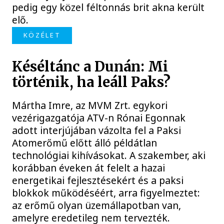
pedig egy közel féltonnás brit akna került
elő.
KÖZÉLET
Késéltánc a Dunán: Mi
történik, ha leáll Paks?
Mártha Imre, az MVM Zrt. egykori
vezérigazgatója ATV-n Rónai Egonnak
adott interjújában vázolta fel a Paksi
Atomerőmű előtt álló példátlan
technológiai kihívásokat. A szakember, aki
korábban éveken át felelt a hazai
energetikai fejlesztésekért és a paksi
blokkok működéséért, arra figyelmeztet:
az erőmű olyan üzemállapotban van,
amelyre eredetileg nem tervezték.