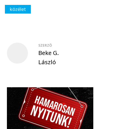
közélet
SZERZŐ
Beke G.
László