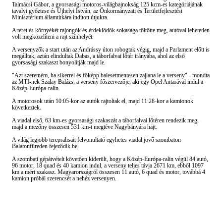
Talmácsi Gábor, a gyorsasági motoros-világbajnokság 125 kcm-es kategóriájának
tavalyi győztese és Ujhelyi István, az Önkormányzati és Területfejlesztési
Minisztérium államtitkára indított útjukra.
A teret és környékét rajongók és érdeklődők sokasága töltötte meg, autóval lehetetlen
volt megközelíteni a rajt színhelyét.
A versenyzők a start után az Andrássy úton robogtak végig, majd a Parlament előtt is
megálltak, aztán elindultak Dabas, a táborfalvai lőtér irányába, ahol az első
gyorsasági szakaszt bonyolítják majd le.
"Azt szeretném, ha sikerrel és főképp balesetmentesen zajlana le a verseny" - mondta
az MTI-nek Szalay Balázs, a verseny főszervezője, aki egy Opel Antarával indul a
Közép-Európa-ralin.
A motorosok után 10:05-kor az autók rajtoltak el, majd 11:28-kor a kamionok
következtek.
A viadal első, 63 km-es gyorsasági szakaszát a táborfalvai lőtéren rendezik meg,
majd a mezőny összesen 531 km-t megtéve Nagybányára hajt.
A világ legjobb terepralisait felvonultató egyhetes viadal jövő szombaton
Balatonfüreden fejeződik be.
A szombati gépátvételt követően kiderült, hogy a Közép-Európa-ralin végül 84 autó,
96 motor, 18 quad és 40 kamion indul, a verseny teljes távja 2671 km, ebből 1097
km a mért szakasz. Magyarországról összesen 11 autó, 6 quad és motor, továbbá 4
kamion próbál szerencsét a nehéz versenyen.