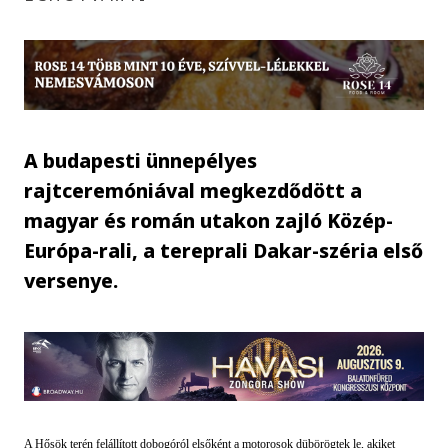
A budapesti ünnepélyes
rajtceremóniával megkezdődött a
magyar és román utakon zajló Közép-
Európa-rali, a tereprali Dakar-széria első
versenye.
A Hősök terén felállított dobogóról elsőként a motorosok dübörögtek le, akiket