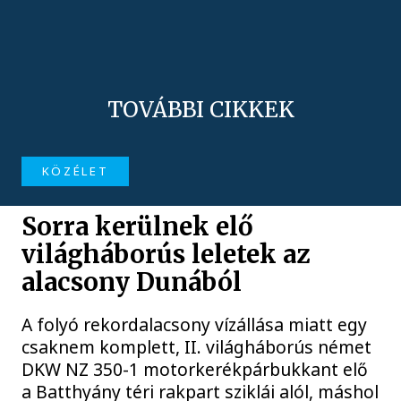
TOVÁBBI CIKKEK
KÖZÉLET
Sorra kerülnek elő
világháborús leletek az
alacsony Dunából
A folyó rekordalacsony vízállása miatt egy
csaknem komplett, II. világháborús német
DKW NZ 350-1 motorkerékpárbukkant elő
a Batthyány téri rakpart sziklái alól, máshol