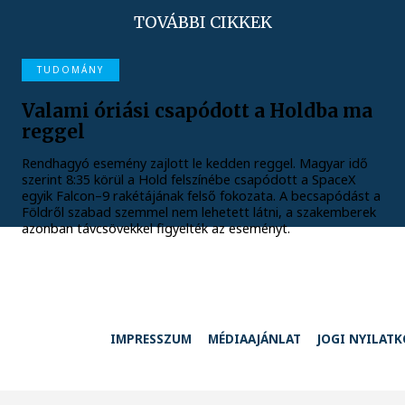
TOVÁBBI CIKKEK
TUDOMÁNY
Valami óriási csapódott a Holdba ma
reggel
Rendhagyó esemény zajlott le kedden reggel. Magyar idő
szerint 8:35 körül a Hold felszínébe csapódott a SpaceX
egyik Falcon–9 rakétájának felső fokozata. A becsapódást a
Földről szabad szemmel nem lehetett látni, a szakemberek
azonban távcsövekkel figyelték az eseményt.
IMPRESSZUM
MÉDIAAJÁNLAT
JOGI NYILAT