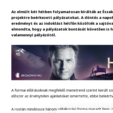
Az elmúlt két hétben folyamatosan bírálták az Észa
projektre beérkezett pályázatokat. A döntés a napo
eredményt és az indoklást hétfőn közölték a sajtóval
elmondta, hogy a pályázatok bontását követően is hi
valamennyi pályázótól.
A formai előírásoknak megfelelő menetrend szerint került s
először az érvénytelen ajánlatokat ismertette, ebbe beleértv
A rostán mindössze három vállalkozási forma maradt fenn, d