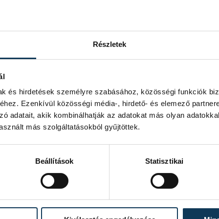
08 Konzorcium. Az előbbié azért lett
knak megfelelően teljesítette. Az
e (22.9 millió euró, szemben a 28.8-
Részletek
t.
ál
selője jelent meg, míg a nyertes
mak és hirdetések személyre szabásához, közösségi funkciók biz
lágban).
hez. Ezenkívül közösségi média-, hirdető- és elemező partner
zó adatait, akik kombinálhatják az adatokat más olyan adatokka
alos és ünnepélyes szerződés-aláírásra
sznált más szolgáltatásokból gyűjtöttek.
aktus következik még: vagyonkezelés, a
.
Beállítások
Statisztikai