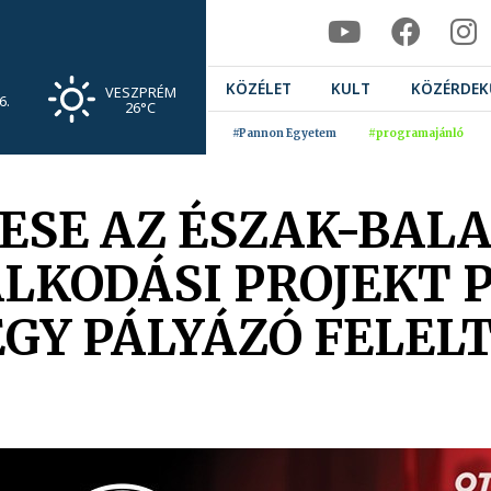
KÖZÉLET
KULT
KÖZÉRDEK
VESZPRÉM
6.
26°C
#Pannon Egyetem
#programajánló
ESE AZ ÉSZAK-BAL
KODÁSI PROJEKT P
EGY PÁLYÁZÓ FELEL