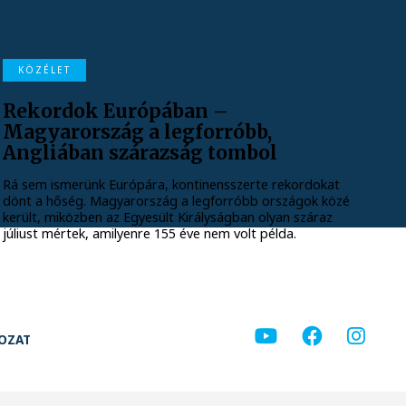
KÖZÉLET
Rekordok Európában –
Magyarország a legforróbb,
Angliában szárazság tombol
Rá sem ismerünk Európára, kontinensszerte rekordokat
dönt a hőség. Magyarország a legforróbb országok közé
került, miközben az Egyesült Királyságban olyan száraz
júliust mértek, amilyenre 155 éve nem volt példa.
KOZAT