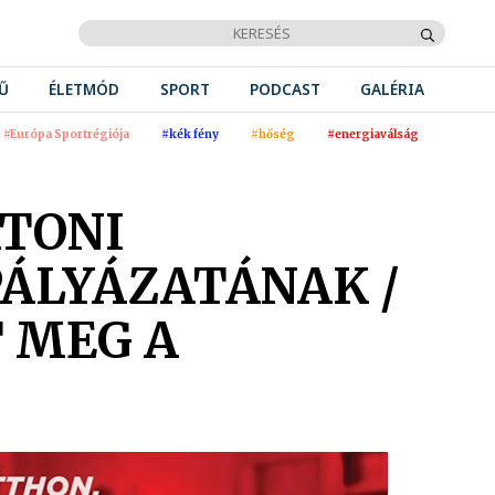
Ű
ÉLETMÓD
SPORT
PODCAST
GALÉRIA
#Európa Sportrégiója
#kék fény
#hőség
#energiaválság
ATONI
ÁLYÁZATÁNAK /
T MEG A