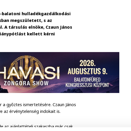
k-balatoni hulladékgazdálkodási
kban megszületett, s az
. A társulás elnöke, Czaun János
ánypótlást kellett kérni
or a győztes ismertetésére. Czaun János
e az érvénytelenség indokait is.
e az ajánlattételi szakaszba már csak