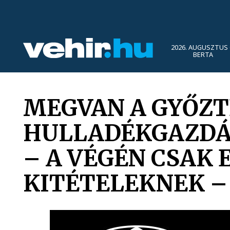
2026. AUGUSZTUS 
BERTA
MEGVAN A GYŐZT
HULLADÉKGAZDÁL
– A VÉGÉN CSAK 
KITÉTELEKNEK –