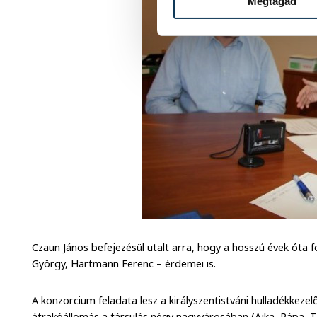
Megtagad
Czaun János befejezésül utalt arra, hogy a hosszú évek óta f
György, Hartmann Ferenc – érdemei is.
A konzorcium feladata lesz a királyszentistváni hulladékkezel
átrakóállomás a társulás négy nagyvárosában (Ajka, Pápa, 