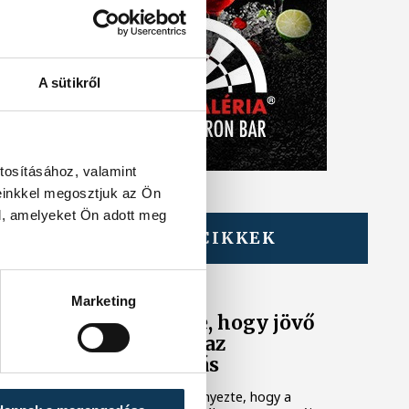
A sütikről
tosításához, valamint
einkkel megosztjuk az Ön
l, amelyeket Ön adott meg
TOVÁBBI CIKKEK
KÖZÉLET
A Tisza-frakció
Marketing
kezdeményezte, hogy jövő
kedden legyen az
államfőválasztás
A Tisza-frakció kezdeményezte, hogy a