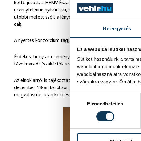
kettő jutott: a HEMV Észak-Balaton Konzorcium és a KSR–20
érvénytelenné nyilvánítva, mert a hiánypótlást nem az előírta
utóbbi mellett szólt a lényegesen alacsonyabb ár ajánlattétel
cal).
Beleegyezés
A nyertes konzorcium tagjai: KÖZGÉP, Strabag, Rezonátor Kf
Ez a weboldal sütiket haszn
Érdekes, hogy az eseményen csak a vesztes konzorcium képvi
Sütiket használunk a tartal
távolmaradt (szakértők szerint ez nem szokatlan az üzleti vi
weboldalforgalmunk elemzésé
weboldalhasználatra vonatko
Az elnök arról is tájékoztatta a megjelenteket, hogy a hivat
számukra vagy az Ön által ha
december 18-án kerül sor. Ezután számos jogi és gazdasági 
megvalósulás után közbeszerzés kiírása a működtetésről stb
Hozzájárulás kiválasztása
Elengedhetetlen