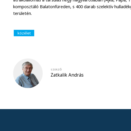
komposztáló Balatonfüreden, s 400 darab szelektív hulladékg
területén.
közélet
SZERZŐ
Zatkalik András