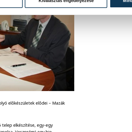
Kiválasztás engedélyezése
Min
olyó előkészületek elődei – Mazák
ő telep elkészítése, egy-egy
Tapolca, Veszprém) egy bio-