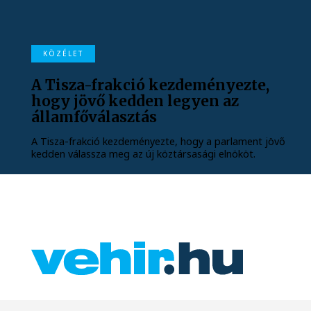
KÖZÉLET
A Tisza-frakció kezdeményezte,
hogy jövő kedden legyen az
államfőválasztás
A Tisza-frakció kezdeményezte, hogy a parlament jövő
kedden válassza meg az új köztársasági elnököt.