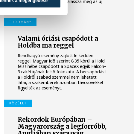
dennek a megengedése
parlament jövő kedden válassza meg az új
köztársasági elnököt.
TUDOMÁNY
Valami óriási csapódott a
Holdba ma reggel
Rendhagyó esemény zajlott le kedden
reggel. Magyar idő szerint 8:35 körül a Hold
felszínébe csapódott a SpaceX egyik Falcon–
9 rakétájának felső fokozata. A becsapódást
a Földről szabad szemmel nem lehetett
látni, a szakemberek azonban távcsövekkel
figyelték az eseményt.
KÖZÉLET
Rekordok Európában –
Magyarország a legforróbb,
Angliában szárazság