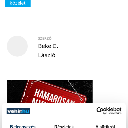
közélet
SZERZŐ
Beke G.
László
Beleegyezés
Részletek
A sütikről