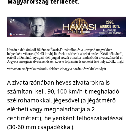
Magyarország területét.
Hétfőn a déli óráktól főként az Észak-Dunántúlon és a középső megyékben
helyenként viharos (60-65 km/h) lökések kísérhetik a keleti szelet. Késő délutántól,
estétől a Dunántúl nyugati, délnyugati részét vonalba rendeződött zivatarzóna éri el.
A gyors mozgású zivatarrendszer az este folyamán északkelet felé helyeződik, majd
várhatóan az éjszaka második felében elhagyja hazánk északkeleti tájait.
A zivatarzónában heves zivatarokra is
számítani kell, 90, 100 km/h-t meghaladó
szélrohamokkal, jégesővel (a jégátmérő
elérheti vagy meghaladhatja a 2
centimétert), helyenként felhőszakadással
(30-60 mm csapadékkal).