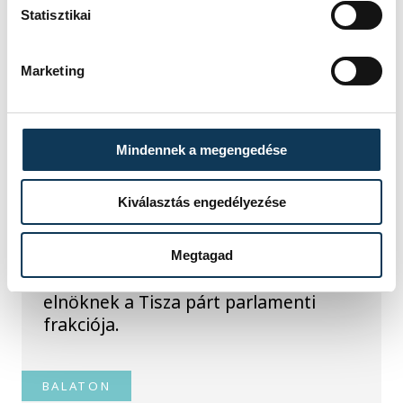
Statisztikai
TOVÁBBI CIKKEK
Marketing
KÖZÉLET
Mindennek a megengedése
Baka Andrást jelöli
államfőnek a Tisza
Kiválasztás engedélyezése
parlamenti frakciója
Baka Andrást, a Legfelsőbb Bíróság
Megtagad
korábbi elnökét jelöli köztársasági
elnöknek a Tisza párt parlamenti
frakciója.
BALATON