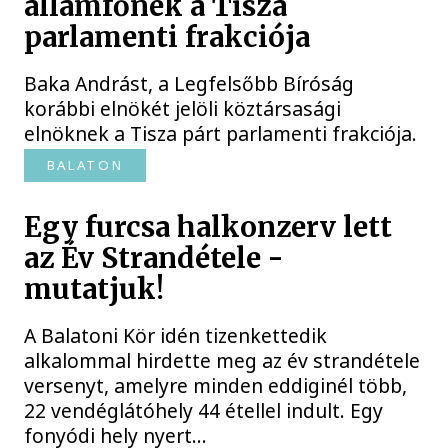
államfőnek a Tisza
parlamenti frakciója
Baka Andrást, a Legfelsőbb Bíróság
korábbi elnökét jelöli köztársasági
elnöknek a Tisza párt parlamenti frakciója.
BALATON
Egy furcsa halkonzerv lett
az Év Strandétele -
mutatjuk!
A Balatoni Kör idén tizenkettedik
alkalommal hirdette meg az év strandétele
versenyt, amelyre minden eddiginél több,
22 vendéglátóhely 44 étellel indult. Egy
fonyódi hely nyert...