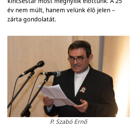
kincsestár most megnyílik előttünk. A 25
év nem múlt, hanem velünk élő jelen –
zárta gondolatát.
P. Szabó Ernő