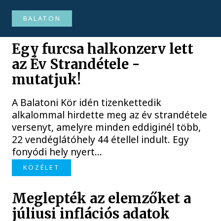
BALATON
Egy furcsa halkonzerv lett
az Év Strandétele -
mutatjuk!
A Balatoni Kör idén tizenkettedik
alkalommal hirdette meg az év strandétele
versenyt, amelyre minden eddiginél több,
22 vendéglátóhely 44 étellel indult. Egy
fonyódi hely nyert...
KÖZÉLET
Meglepték az elemzőket a
júliusi inflációs adatok