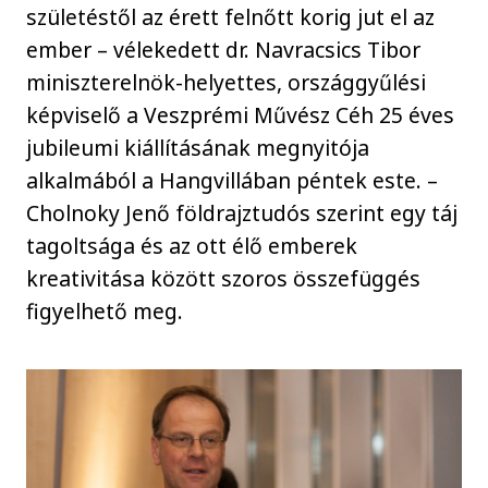
születéstől az érett felnőtt korig jut el az
ember – vélekedett dr. Navracsics Tibor
miniszterelnök-helyettes, országgyűlési
képviselő a Veszprémi Művész Céh 25 éves
jubileumi kiállításának megnyitója
alkalmából a Hangvillában péntek este. –
Cholnoky Jenő földrajztudós szerint egy táj
tagoltsága és az ott élő emberek
kreativitása között szoros összefüggés
figyelhető meg.