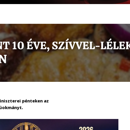
niszterei pénteken az
küokmányt.