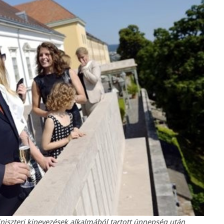
niszteri kinevezések alkalmából tartott ünnepség után