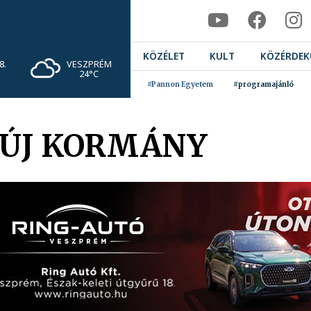
KÖZÉLET
KULT
KÖZÉRDEK
VESZPRÉM
8.
24°C
#Pannon Egyetem
#programajánló
 ÚJ KORMÁNY