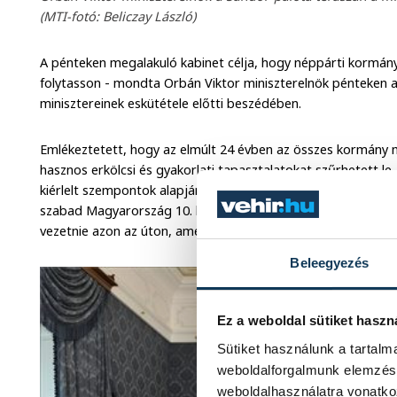
(MTI-fotó: Beliczay László)
A pénteken megalakuló kabinet célja, hogy néppárti kormán
folytasson - mondta Orbán Viktor miniszterelnök pénteken
minisztereinek eskütétele előtti beszédében.
Emlékeztetett, hogy az elmúlt 24 évben az összes kormány m
hasznos erkölcsi és gyakorlati tapasztalatokat szűrhetett l
kiérlelt szempontok alapján, határozott célok és világos el
szabad Magyarország 10. kormányát. Magyarország kormány
vezetnie azon az úton, amelyen négy éve elindult - mondta O
Beleegyezés
Ez a weboldal sütiket haszn
Sütiket használunk a tartal
weboldalforgalmunk elemzésé
weboldalhasználatra vonatko