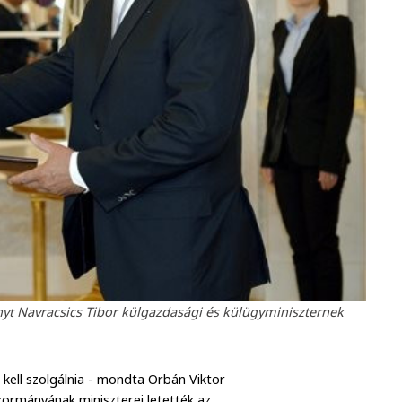
ányt Navracsics Tibor külgazdasági és külügyminiszternek
ell szolgálnia - mondta Orbán Viktor
ormányának miniszterei letették az