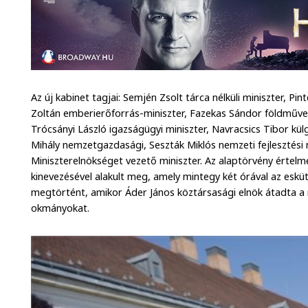
Az új kabinet tagjai: Semjén Zsolt tárca nélküli miniszter, Pi
Zoltán emberierőforrás-miniszter, Fazekas Sándor földműv
Trócsányi László igazságügyi miniszter, Navracsics Tibor kül
Mihály nemzetgazdasági, Seszták Miklós nemzeti fejlesztési 
Miniszterelnökséget vezető miniszter. Az alaptörvény értelm
kinevezésével alakult meg, amely mintegy két órával az eskü
megtörtént, amikor Áder János köztársasági elnök átadta a 
okmányokat.