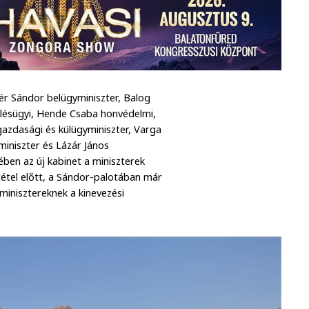
ntér Sándor belügyminiszter, Balog
elésügyi, Hende Csaba honvédelmi,
gazdasági és külügyminiszter, Varga
miniszter és Lázár János
ében az új kabinet a miniszterek
tétel előtt, a Sándor-palotában már
minisztereknek a kinevezési