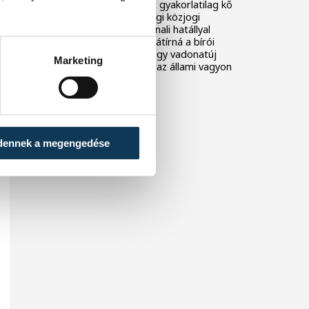
véleményezhető tervezet gyakorlatilag kő
kövön nem hagy a jelenlegi közjogi
berendezkedésben: azonnali hatállyal
menesztené az államfőt, átírná a bírói
vezetők kinevezését, és egy vadonatúj
Marketing
csúcsszervet hozna létre az állami vagyon
visszaszerzésére.
dennek a megengedése