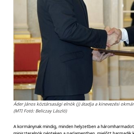
Áder János köztársasági elnök (j) átadja a kinevezési okm
(MTI Fotó: Beliczay László)
A kormánynak mindig, minden helyzetben a háromharmadot k
miniszterelnök pénteken a parlamentben, mielőtt harmadik k