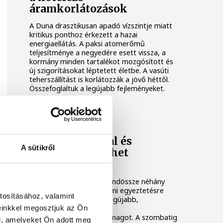
áramkorlátozások
A Duna drasztikusan apadó vízszintje miatt
kritikus ponthoz érkezett a hazai
energiaellátás. A paksi atomerőmű
teljesítménye a negyedére esett vissza, a
kormány minden tartalékot mozgósított és
új szigorításokat léptetett életbe. A vasúti
teherszállítást is korlátozzák a jövő héttől.
Összefoglaltuk a legújabb fejleményeket.
KÖZÉLET
Új szuperhivatal és
A sütikről
államfőcsere jöhet
augusztusig
Kifeszített tempóban, mindössze néhány
napot hagyva a társadalmi egyeztetésre
tosításához, valamint
tette közzé a kabinet a legújabb,
einkkel megosztjuk az Ön
sorrendben tizenhetedik
alkotmánymódosító csomagot. A szombatig
l, amelyeket Ön adott meg