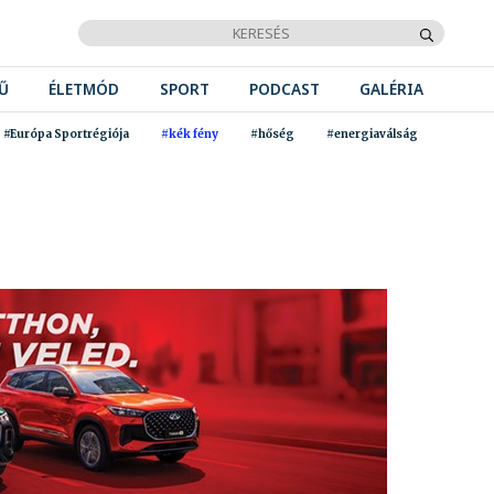
Ű
ÉLETMÓD
SPORT
PODCAST
GALÉRIA
#Európa Sportrégiója
#kék fény
#hőség
#energiaválság