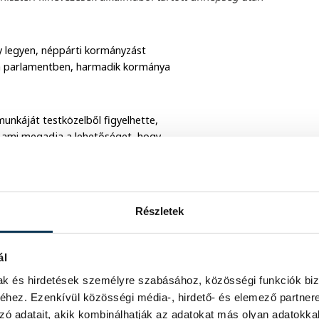
y legyen, néppárti kormányzást
 a parlamentben, harmadik kormánya
unkáját testközelből figyelhette,
e, ami megadja a lehetőséget, hogy
várások mentén alakíthassa meg a
ának egységes és erős nemzetet kell
rbán Viktor.
Részletek
ál
mak és hirdetések személyre szabásához, közösségi funkciók biz
hez. Ezenkívül közösségi média-, hirdető- és elemező partner
zó adatait, akik kombinálhatják az adatokat más olyan adatokka