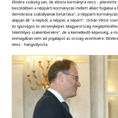
Elitekre szükség van, de elitista kormányra nincs - jelentet
beszédében a néppárti kormányzás mellett állást foglalva a 
demokrácia szabályainak betartása", a néppárti kormányzás u
alapján áll: "a népből, a néppel, a népért". Orbán Viktor szeri
Az igazságos és versenyképes Magyarország megépítéséhez
tekintélyes szakemberekre", de a kiemelkedő képesség, a ma
önmagában nem ad jogalapot az ország vezetésére. Elitekre
nincs - hangsúlyozta.