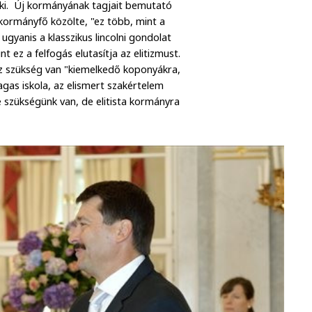
te ki. Új kormányának tagjait bemutató
kormányfő közölte, "ez több, mint a
gyanis a klasszikus lincolni gondolat
nt ez a felfogás elutasítja az elitizmust.
 szükség van "kiemelkedő koponyákra,
gas iskola, az elismert szakértelem
 szükségünk van, de elitista kormányra