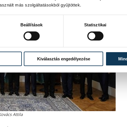
sznált más szolgáltatásokból gyűjtöttek.
Beállítások
Statisztikai
Kiválasztás engedélyezése
Min
ovács Attila