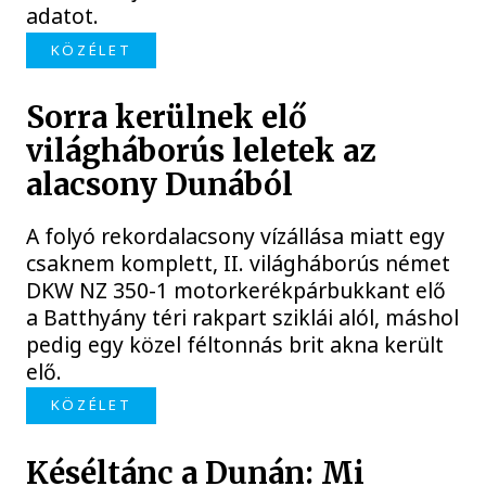
adatot.
KÖZÉLET
Sorra kerülnek elő
világháborús leletek az
alacsony Dunából
A folyó rekordalacsony vízállása miatt egy
csaknem komplett, II. világháborús német
DKW NZ 350-1 motorkerékpárbukkant elő
a Batthyány téri rakpart sziklái alól, máshol
pedig egy közel féltonnás brit akna került
elő.
KÖZÉLET
Késéltánc a Dunán: Mi