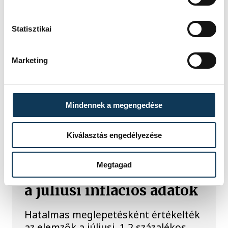
Statisztikai
Marketing
Mindennek a megengedése
TOVÁBBI CIKKEK
Kiválasztás engedélyezése
KÖZÉLET
Megtagad
Meglepték az elemzőket
a júliusi inflációs adatok
Hatalmas meglepetésként értékelték
az elemzők a júliusi, 1,2 százalékos