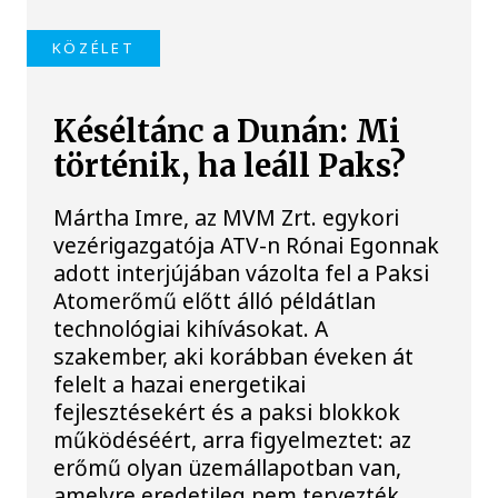
KÖZÉLET
Késéltánc a Dunán: Mi
történik, ha leáll Paks?
Mártha Imre, az MVM Zrt. egykori
vezérigazgatója ATV-n Rónai Egonnak
adott interjújában vázolta fel a Paksi
Atomerőmű előtt álló példátlan
technológiai kihívásokat. A
szakember, aki korábban éveken át
felelt a hazai energetikai
fejlesztésekért és a paksi blokkok
működéséért, arra figyelmeztet: az
erőmű olyan üzemállapotban van,
amelyre eredetileg nem tervezték.