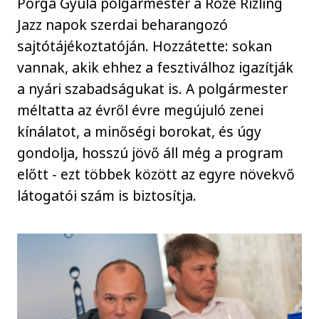
Porga Gyula polgármester a Rozé Rizling
Jazz napok szerdai beharangozó
sajtótájékoztatóján. Hozzátette: sokan
vannak, akik ehhez a fesztiválhoz igazítják
a nyári szabadságukat is. A polgármester
méltatta az évről évre megújuló zenei
kínálatot, a minőségi borokat, és úgy
gondolja, hosszú jövő áll még a program
előtt - ezt többek között az egyre növekvő
látogatói szám is biztosítja.