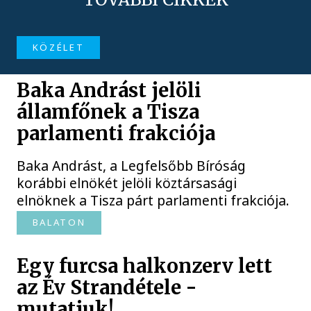
KÖZÉLET
Baka Andrást jelöli
államfőnek a Tisza
parlamenti frakciója
Baka Andrást, a Legfelsőbb Bíróság
korábbi elnökét jelöli köztársasági
elnöknek a Tisza párt parlamenti frakciója.
BALATON
Egy furcsa halkonzerv lett
az Év Strandétele -
mutatjuk!