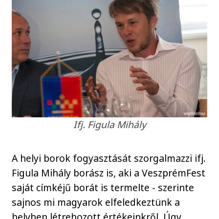
Ifj. Figula Mihály
A helyi borok fogyasztását szorgalmazzi ifj.
Figula Mihály borász is, aki a VeszprémFest
saját címkéjű borát is termelte - szerinte
sajnos mi magyarok elfeledkeztünk a
helyben létrehozott értékeinkről. Úgy