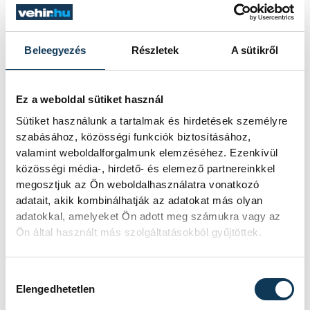
Július 14. 18:00
Beleegyezés
Részletek
A sütikről
Swing-swing
Július 14. 20:00
Ez a weboldal sütiket használ
Euro-African Playground
Sütiket használunk a tartalmak és hirdetések személyre
Július 14. 22:00
szabásához, közösségi funkciók biztosításához,
valamint weboldalforgalmunk elemzéséhez. Ezenkívül
The Bluesberry Band & Muck Ferenc
közösségi média-, hirdető- és elemező partnereinkkel
megosztjuk az Ön weboldalhasználatra vonatkozó
adatait, akik kombinálhatják az adatokat más olyan
Július 15. 18:00
adatokkal, amelyeket Ön adott meg számukra vagy az
A Snétberger Zenei Tehetség Központ
Ön által használt más szolgáltatásokból gyűjtöttek.
diákjai
Július 15. 20:00
Hozzájárulás kiválasztása
Bősze Bea and the George can play
Elengedhetetlen
Július 15. 22:00