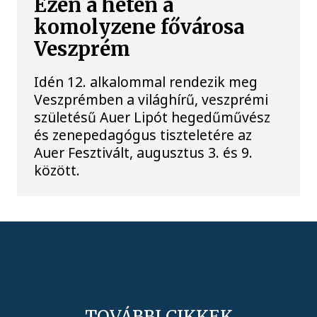
Ezen a héten a
komolyzene fővárosa
Veszprém
Idén 12. alkalommal rendezik meg
Veszprémben a világhírű, veszprémi
születésű Auer Lipót hegedűművész
és zenepedagógus tiszteletére az
Auer Fesztivált, augusztus 3. és 9.
között.
TOVÁBBI CIKKEK