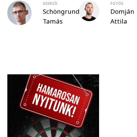
SZERZŐ
FOTÓS
Schöngrundtner
Domján
Tamás
Attila