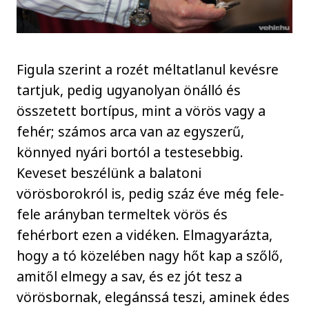
Figula szerint a rozét méltatlanul kevésre
tartjuk, pedig ugyanolyan önálló és
összetett bortípus, mint a vörös vagy a
fehér; számos arca van az egyszerű,
könnyed nyári bortól a testesebbig.
Keveset beszélünk a balatoni
vörösborokról is, pedig száz éve még fele-
fele arányban termeltek vörös és
fehérbort ezen a vidéken. Elmagyarázta,
hogy a tó közelében nagy hőt kap a szőlő,
amitől elmegy a sav, és ez jót tesz a
vörösbornak, elegánssá teszi, aminek édes