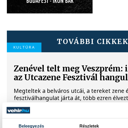
TOVÁBBI CIKKE
KULTÚRA
Zenével telt meg Veszprém: i
az Utcazene Fesztivál hangul
Megteltek a belváros utcái, a tereket zene 
fesztiválhangulat járta át, több ezren élve
Utcazene Fesztivál programjait. A vehir.hu s
helyszínen forgatott, hogy megmutassuk a
nyári arcát.
Beleegyezés
Részletek