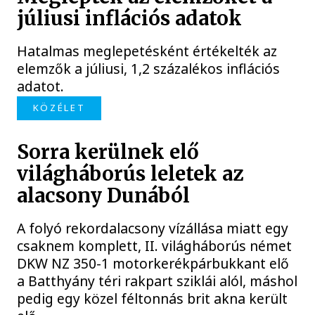
júliusi inflációs adatok
Hatalmas meglepetésként értékelték az
elemzők a júliusi, 1,2 százalékos inflációs
adatot.
KÖZÉLET
Sorra kerülnek elő
világháborús leletek az
alacsony Dunából
A folyó rekordalacsony vízállása miatt egy
csaknem komplett, II. világháborús német
DKW NZ 350-1 motorkerékpárbukkant elő
a Batthyány téri rakpart sziklái alól, máshol
pedig egy közel féltonnás brit akna került