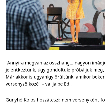
"Annyira megvan az összhang... nagyon imádj
jelentkeztünk, úgy gondoltuk: próbáljuk meg,
Már akkor is ugyanígy örültünk, amikor beker
versenyző közé" – vallja be Edi.
Gunyhó Kolos hozzáteszi: nem versenyként fo