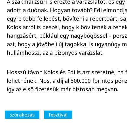
A szakmai zsűri is érezte a varázslatot, és egy 
adott a duónak. Hogyan tovább? Edi elmondja
egyre több fellépést, bővíteni a repertoárt, saj
Kolos arról is beszél, hogy kibővítenék a zene
hangzásért, például egy nagybőgőssel – persz
azt, hogy a jövőbeli új tagokkal is ugyanúgy 
hullámhossz, az a bizonyos varázslat.
Hosszú távon Kolos és Edi is azt szeretné, ha 
lehetnének. Nos, a díjjal 500.000 forintos pénzj
így az első fizetésük már biztosan megvan.
szórakozás
fesztivál