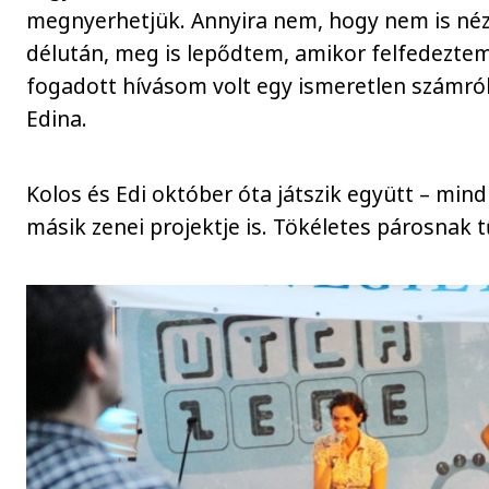
megnyerhetjük. Annyira nem, hogy nem is né
délután, meg is lepődtem, amikor felfedezte
fogadott hívásom volt egy ismeretlen számró
Edina.
Kolos és Edi október óta játszik együtt – min
másik zenei projektje is. Tökéletes párosnak 