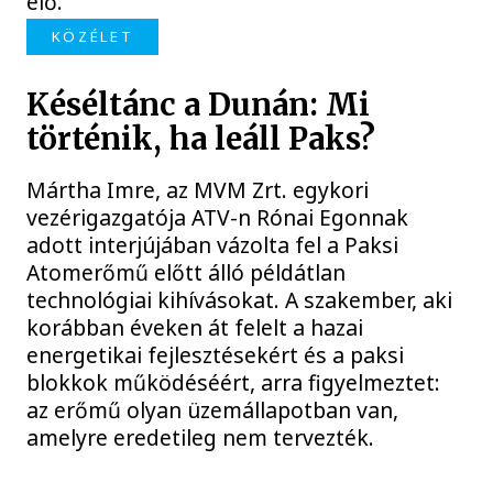
elő.
KÖZÉLET
Késéltánc a Dunán: Mi
történik, ha leáll Paks?
Mártha Imre, az MVM Zrt. egykori
vezérigazgatója ATV-n Rónai Egonnak
adott interjújában vázolta fel a Paksi
Atomerőmű előtt álló példátlan
technológiai kihívásokat. A szakember, aki
korábban éveken át felelt a hazai
energetikai fejlesztésekért és a paksi
blokkok működéséért, arra figyelmeztet:
az erőmű olyan üzemállapotban van,
amelyre eredetileg nem tervezték.