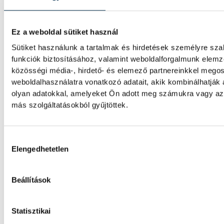
UTCAZENE FESZTIVÁL
Ez a weboldal sütiket használ
Sütiket használunk a tartalmak és hirdetések személyre sz
A helyedben őket nem hagyn
funkciók biztosításához, valamint weboldalforgalmunk elem
idei Utcazenén!
közösségi média-, hirdető- és elemező partnereinkkel mego
weboldalhasználatra vonatkozó adatait, akik kombinálhatják
Az Utcazene Fesztivál egyik nagy hibája mi
olyan adatokkal, amelyeket Ön adott meg számukra vagy az 
hogy túl sok a jó koncert és nincs elég időn
más szolgáltatásokból gyűjtöttek.
meghallgassuk mindegyiket. Szerkesztősé
dolgozott és kiválasztottuk azokat a nemze
Hozzájárulás kiválasztása
akiknek koncertjeiről biztosan nem érdeme
Elengedhetetlen
ÉLETMÓD
Beállítások
Statisztikai
A fesztiválok új sztárja a női