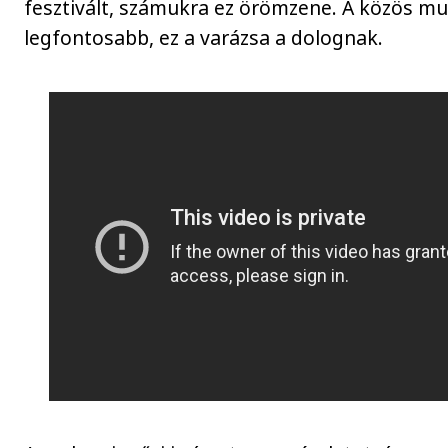
fesztivált, számukra ez örömzene. A közös m
legfontosabb, ez a varázsa a dolognak.