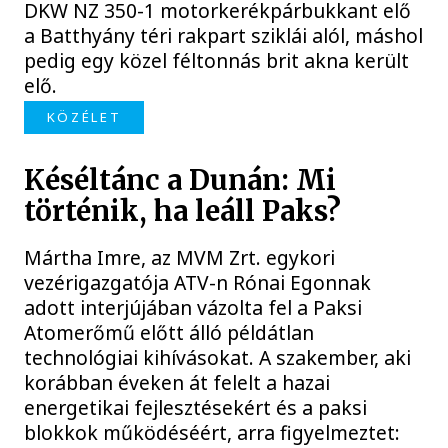
DKW NZ 350-1 motorkerékpárbukkant elő
a Batthyány téri rakpart sziklái alól, máshol
pedig egy közel féltonnás brit akna került
elő.
KÖZÉLET
Késéltánc a Dunán: Mi
történik, ha leáll Paks?
Mártha Imre, az MVM Zrt. egykori
vezérigazgatója ATV-n Rónai Egonnak
adott interjújában vázolta fel a Paksi
Atomerőmű előtt álló példátlan
technológiai kihívásokat. A szakember, aki
korábban éveken át felelt a hazai
energetikai fejlesztésekért és a paksi
blokkok működéséért, arra figyelmeztet: