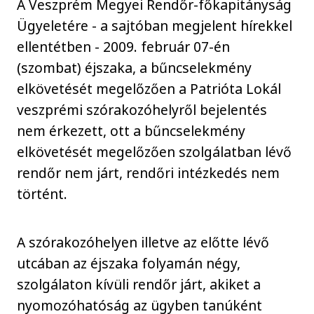
A Veszprém Megyei Rendőr-főkapitányság
Ügyeletére - a sajtóban megjelent hírekkel
ellentétben - 2009. február 07-én
(szombat) éjszaka, a bűncselekmény
elkövetését megelőzően a Patrióta Lokál
veszprémi szórakozóhelyről bejelentés
nem érkezett, ott a bűncselekmény
elkövetését megelőzően szolgálatban lévő
rendőr nem járt, rendőri intézkedés nem
történt.
A szórakozóhelyen illetve az előtte lévő
utcában az éjszaka folyamán négy,
szolgálaton kívüli rendőr járt, akiket a
nyomozóhatóság az ügyben tanúként