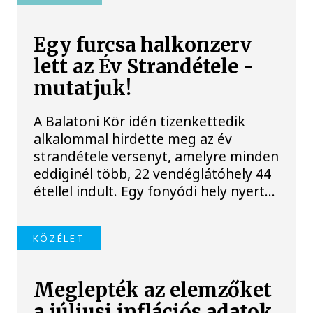
Egy furcsa halkonzerv
lett az Év Strandétele -
mutatjuk!
A Balatoni Kör idén tizenkettedik
alkalommal hirdette meg az év
strandétele versenyt, amelyre minden
eddiginél több, 22 vendéglátóhely 44
étellel indult. Egy fonyódi hely nyert...
KÖZÉLET
Meglepték az elemzőket
a júliusi inflációs adatok