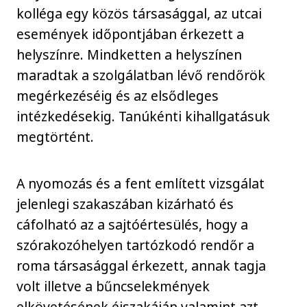
kolléga egy közös társasággal, az utcai
események időpontjában érkezett a
helyszínre. Mindketten a helyszínen
maradtak a szolgálatban lévő rendőrök
megérkezéséig és az elsődleges
intézkedésekig. Tanúkénti kihallgatásuk
megtörtént.
A nyomozás és a fent említett vizsgálat
jelenlegi szakaszában kizárható és
cáfolható az a sajtóértesülés, hogy a
szórakozóhelyen tartózkodó rendőr a
roma társasággal érkezett, annak tagja
volt illetve a bűncselekmények
elkövetésének éjszakáján valamint azt