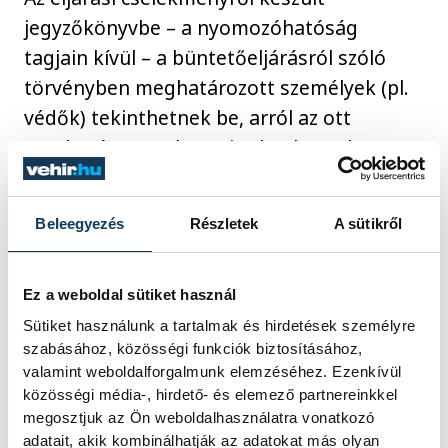
jegyzőkönyvbe – a nyomozóhatóság
tagjain kívül – a büntetőeljárásról szóló
törvényben meghatározott személyek (pl.
védők) tekinthetnek be, arról az ott
meghatározottak szerint kaphatnak
másolatot.
Beleegyezés
Részletek
A sütikről
A Patrióta Lokál elnevezésű
szórakozóhelyről a közrendet és a
Ez a weboldal sütiket használ
köznyugalmat súlyosan megzavaró
Sütiket használunk a tartalmak és hirdetések személyre
bűncselekményről vagy szabálysértésről az
szabásához, közösségi funkciók biztosításához,
elmúlt egy esztendőben nem érkezett
valamint weboldalforgalmunk elemzéséhez. Ezenkívül
bejelentés a Főkapitányságra. Ennek okán
közösségi média-, hirdető- és elemező partnereinkkel
megosztjuk az Ön weboldalhasználatra vonatkozó
a „Közterületek Biztonságáért” veszprémi
adatait, akik kombinálhatják az adatokat más olyan