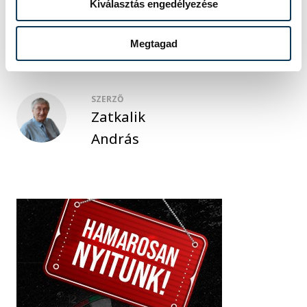
Kiválasztás engedélyezése
közélet
Megtagad
SZERZŐ
Zatkalik
András