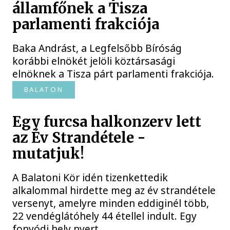
államfőnek a Tisza
parlamenti frakciója
Baka Andrást, a Legfelsőbb Bíróság
korábbi elnökét jelöli köztársasági
elnöknek a Tisza párt parlamenti frakciója.
BALATON
Egy furcsa halkonzerv lett
az Év Strandétele -
mutatjuk!
A Balatoni Kör idén tizenkettedik
alkalommal hirdette meg az év strandétele
versenyt, amelyre minden eddiginél több,
22 vendéglátóhely 44 étellel indult. Egy
fonyódi hely nyert...