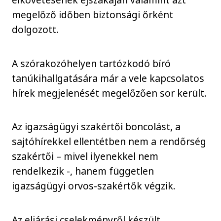
megelőző időben biztonsági őrként
dolgozott.
A szórakozóhelyen tartózkodó bíró
tanúkihallgatására már a vele kapcsolatos
hírek megjelenését megelőzően sor került.
Az igazságügyi szakértői boncolást, a
sajtóhírekkel ellentétben nem a rendőrség
szakértői – mivel ilyenekkel nem
rendelkezik -, hanem független
igazságügyi orvos-szakértők végzik.
Az eljárási cselekményről készült