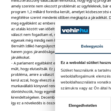
miniszterasszony válaszában elmondta, hogy egy új program
amely szerinte nem okozott problémát az ügyfeleknek, bár e
program 1,2 milliárd forintba került, amelyet közbeszerzési e
megítélése szerint mindenki időben megkapta a járadékát.
meg egyébként az emberek a jogos járandóságukat. A minis
az utalás között van időeltolódás, de február 5 és 15 közöt
választ nem fogadtam el, mivel egyrészt huszonharmadikán i
egyesek még mindig nem kapták meg a pénzüket.
Bernáth Idlikó hangsúlyozta, hogy ez a pénz nem adomány, 
Beleegyezés
hanem jogos járandósága mindenkinek, aki elveszítette a mun
járulékokat.
Ez a weboldal sütiket haszn
- A parlament egyébként elfogadta a választ, de gyakorlatil
múlt, hogy elutasítsák. Ez jelzi, hogy sokan velem együtt úg
Sütiket használunk a tartal
probléma, amire a választ nem lehet elfogadni. Nem elég az, 
weboldalforgalmunk elemzésé
kerül azzal, hogy elveszti a munkáját, ezen felül ott kell álln
weboldalhasználatra vonatko
munkavállalói könyvvel rendelkezők is így jártak, annak ellen
számukra vagy az Ön által ha
döntéshozók, hogy egymillió munkavállalói könyv van kinn, és 
kirendeltségeken. December óta egyébként 477 ezerről 509 
Hozzájárulás kiválasztása
így ez a növekedés is összecsúszott a kiskönyv érvényesítési 
Elengedhetetlen