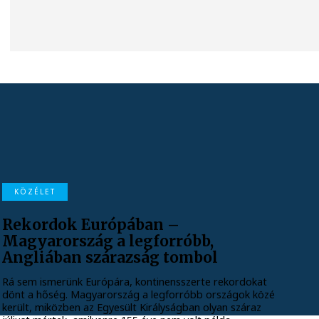
KÖZÉLET
Rekordok Európában –
Magyarország a legforróbb,
Angliában szárazság tombol
Rá sem ismerünk Európára, kontinensszerte rekordokat
dönt a hőség. Magyarország a legforróbb országok közé
került, miközben az Egyesült Királyságban olyan száraz