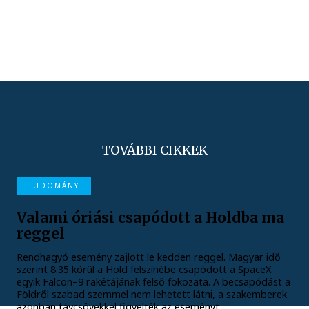
TOVÁBBI CIKKEK
TUDOMÁNY
Valami óriási csapódott a Holdba ma
reggel
Rendhagyó esemény zajlott le kedden reggel. Magyar idő
szerint 8:35 körül a Hold felszínébe csapódott a SpaceX
egyik Falcon–9 rakétájának felső fokozata. A becsapódást a
Földről szabad szemmel nem lehetett látni, a szakemberek
azonban távcsövekkel figyelték az eseményt.