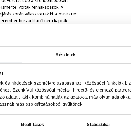
ot vezettek be a kirendeltségeken,
lismerte, voltak fennakadások. A
ljárás során választottak ki. A miniszter
 December huszadikától nem kapták
zter elmondta, ugyan a számfejtés és
t mindenki megkapta a munkanélkülit. A
s kaptam olyan jelzéseket, hogy
nem tetszik/nem tetszik kérdése,
Részletek
káját, és előtte éveken át fizette a
ál
ag csak egy hajszálon, egy szavazaton
y gondolták, hogy ez egy olyan súlyos
mak és hirdetések személyre szabásához, közösségi funkciók biz
hogy valaki kiszolgáltatott helyzetbe
hez. Ezenkívül közösségi média-, hirdető- és elemező partner
ia órákon át hóban-fagyban. Az alkalmi
zó adatait, akik kombinálhatják az adatokat más olyan adatokka
ére, hogy nagyon jól tudhatták a
sznált más szolgáltatásokból gyűjtöttek.
ezt január 15-ig be kell mutatni a
ezerre nőtt a munkanélküliek száma,
időszakával.
Beállítások
Statisztikai