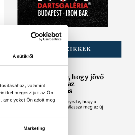
TOVÁBBI CIKKEK
KÖZÉLET
A sütikről
A Tisza-frakció
kezdeményezte, hogy jövő
kedden legyen az
tosításához, valamint
államfőválasztás
einkkel megosztjuk az Ön
l, amelyeket Ön adott meg
A Tisza-frakció kezdeményezte, hogy a
parlament jövő kedden válassza meg az új
köztársasági elnököt.
TUDOMÁNY
Marketing