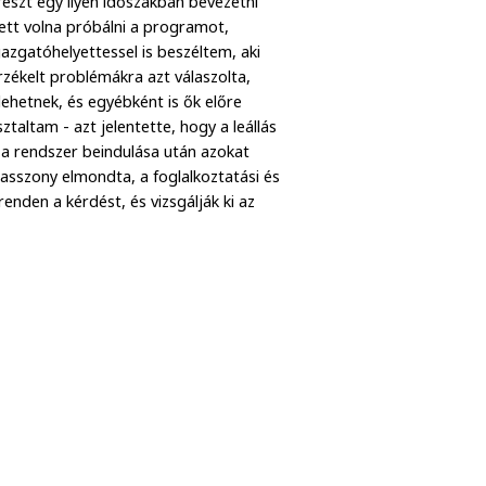
szt egy ilyen időszakban bevezetni
ett volna próbálni a programot,
gazgatóhelyettessel is beszéltem, aki
érzékelt problémákra azt válaszolta,
lehetnek, és egyébként is ők előre
ztaltam - azt jelentette, hogy a leállás
d a rendszer beindulása után azokat
asszony elmondta, a foglalkoztatási és
enden a kérdést, és vizsgálják ki az