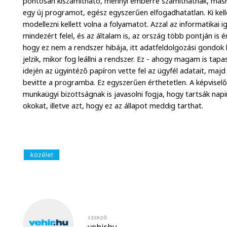
pontosan kiszámítható, mennyi emberre számíthatnak, másré
egy új programot, egész egyszerűen elfogadhatatlan. Ki kell
modellezni kellett volna a folyamatot. Azzal az informatikai i
mindezért felel, és az általam is, az ország több pontján is 
hogy ez nem a rendszer hibája, itt adatfeldolgozási gondok 
jelzik, mikor fog leállni a rendszer. Ez - ahogy magam is tapas
idején az ügyintéző papíron vette fel az ügyfél adatait, maj
bevitte a programba. Ez egyszerűen érthetetlen. A képviselő
munkaügyi bizottságnak is javasolni fogja, hogy tartsák napir
okokat, illetve azt, hogy ez az állapot meddig tarthat.
közélet
SZERZŐ