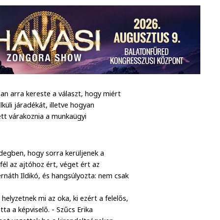
ban arra kereste a választ, hogy miért
üli járadékát, illetve hogyan
ett várakoznia a munkaügyi
hidegben, hogy sorra kerüljenek a
él az ajtóhoz ért, véget ért az
ernáth Ildikó, és hangsúlyozta: nem csak
elyzetnek mi az oka, ki ezért a felelős,
ta a képviselő. - Szűcs Erika