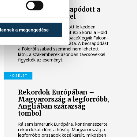
Valami óriási csapódott a
Holdba ma reggel
Rendhagyó esemény zajlott le kedden
dennek a megengedése
reggel. Magyar idő szerint 8:35 körül a Hold
felszínébe csapódott a SpaceX egyik Falcon–
9 rakétájának felső fokozata. A becsapódást
a Földről szabad szemmel nem lehetett
látni, a szakemberek azonban távcsövekkel
figyelték az eseményt.
KÖZÉLET
Rekordok Európában –
Magyarország a legforróbb,
Angliában szárazság
tombol
Rá sem ismerünk Európára, kontinensszerte
rekordokat dönt a hőség. Magyarország a
legforróbb országok közé került, miközben