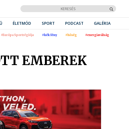
Ű
ÉLETMÓD
SPORT
PODCAST
GALÉRIA
#Európa Sportrégiója
#kék fény
#hőség
#energiaválság
OTT EMBEREK