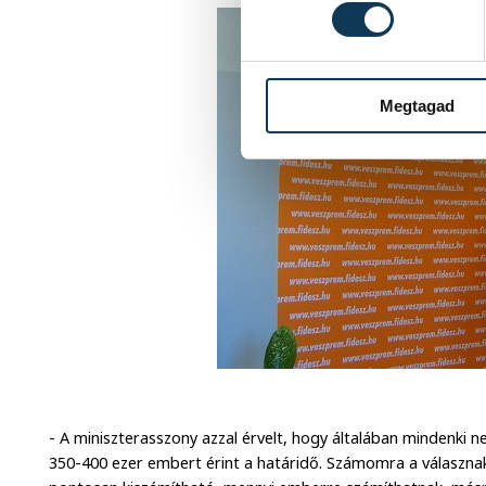
Megtagad
- A miniszterasszony azzal érvelt, hogy általában mindenki 
350-400 ezer embert érint a határidő. Számomra a válasznak