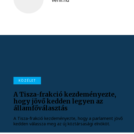
vehir.hu
KÖZÉLET
A Tisza-frakció kezdeményezte,
hogy jövő kedden legyen az
államfőválasztás
A Tisza-frakció kezdeményezte, hogy a parlament jövő
kedden válassza meg az új köztársasági elnököt.