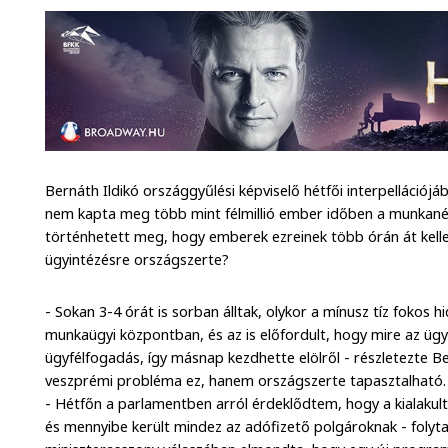
Bernáth Ildikó országgyűlési képviselő hétfői interpellációjá
nem kapta meg több mint félmillió ember időben a munkanélk
történhetett meg, hogy emberek ezreinek több órán át kell
ügyintézésre országszerte?
- Sokan 3-4 órát is sorban álltak, olykor a mínusz tíz fokos 
munkaügyi központban, és az is előfordult, hogy mire az ügyf
ügyfélfogadás, így másnap kezdhette elölről - részletezte B
veszprémi probléma ez, hanem országszerte tapasztalható.
- Hétfőn a parlamentben arról érdeklődtem, hogy a kialakult h
és mennyibe került mindez az adófizető polgároknak - folytat