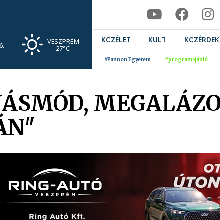
KÖZÉLET
KULT
KÖZÉRDEK
VESZPRÉM
6.
27°C
#Pannon Egyetem
#programajánló
NÁSMÓD, MEGALÁZ
ÁN"