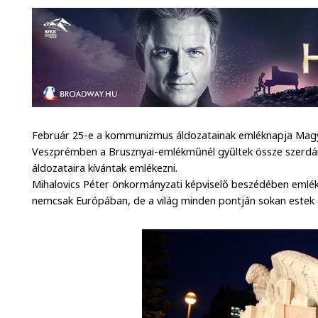
Február 25-e a kommunizmus áldozatainak emléknapja Mag
Veszprémben a Brusznyai-emlékműnél gyűltek össze szerdá
áldozataira kívántak emlékezni.
Mihalovics Péter önkormányzati képviselő beszédében emlé
nemcsak Európában, de a világ minden pontján sokan estek á