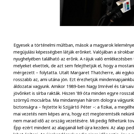
Egyesek a történelmi múltban, mások a magyarok lelemény
megújulási képességben látják erőnket. Valójában a sírokba
nyughelyében található az erőnk. A rájuk való emlékezésben ta
melyeket elvettek, de azt sem felejthetjük el, hogy a mostani
mérgezett – folytatta. Utalt Margaret Thatcherre, aki egy
rosszabb az, ami utána jön. Ezt érezhetjük mindennapjainkba
áldozatai vagyunk. Amikor 1989-ben Nagy Imrével és társai
jövőnket is sírba rakták. Hiszen ’89 óta minden egyre rossz
szörnyű mocsárba. Ma mindannyian három dologra vágyunk: 
biztonságra – fejtette ki Szijjártó Péter –: a fizikai, a megél
mai vezetés nem képes arra, hogy ezt megteremtsék nekünk
nem marad idő az ország vezetésére. Mi pedig félhetünk tov
Épp ezért mindent az alapjainál kell újra kezdeni. Az alap pe