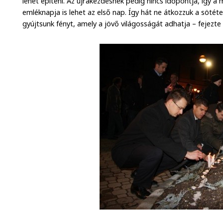
lehet építeni. Az újrakezdésnek pedig nincs időpontja, így 
emléknapja is lehet az első nap. Így hát ne átkozzuk a söté
gyújtsunk fényt, amely a jövő világosságát adhatja – fejezte 