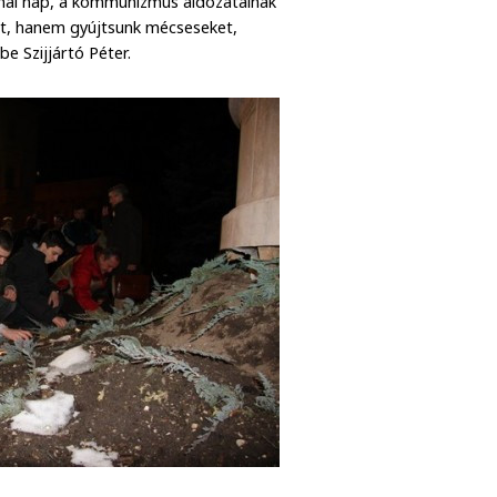
a mai nap, a kommunizmus áldozatainak
tet, hanem gyújtsunk mécseseket,
be Szijjártó Péter.