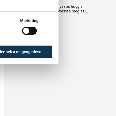
A Tisza-frakció kezdeményezte, hogy a
parlament jövő kedden válassza meg az új
köztársasági elnököt.
Marketing
dennek a megengedése