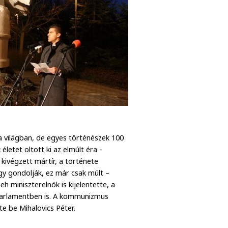
 világban, de egyes történészek 100
életet oltott ki az elmúlt éra -
kivégzett mártír, a története
úgy gondolják, ez már csak múlt –
h miniszterelnök is kijelentette, a
Parlamentben is. A kommunizmus
e be Mihalovics Péter.