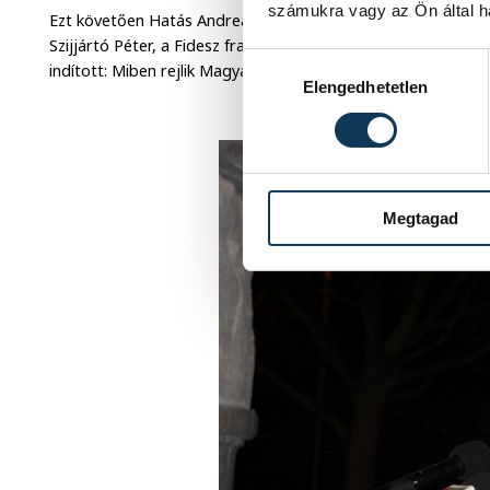
számukra vagy az Ön által ha
Ezt követően Hatás Andrea színművésznő adta elő Máté Péte
Szijjártó Péter, a Fidesz frakcióvezető-helyettese mondta e
Hozzájárulás kiválasztása
indított: Miben rejlik Magyarország ereje? Háromféle választ
Elengedhetetlen
Megtagad