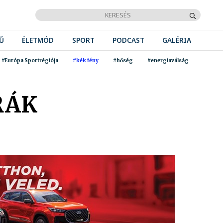
Ű
ÉLETMÓD
SPORT
PODCAST
GALÉRIA
#Európa Sportrégiója
#kék fény
#hőség
#energiaválság
RÁK