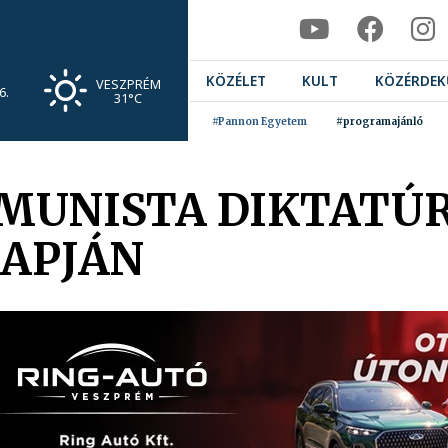
KÖZÉLET
KULT
KÖZÉRDEK
VESZPRÉM
6.
31°C
#Pannon Egyetem
#programajánló
MMUNISTA DIKTATÚ
NAPJÁN