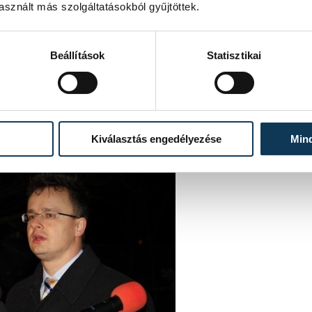
sznált más szolgáltatásokból gyűjtöttek.
r „Ez itt az én hazám” című dalát.
l beszédét, melyet egy fontos kérdéssel
 szokás erre adni.
Beállítások
Statisztikai
Kiválasztás engedélyezése
Min