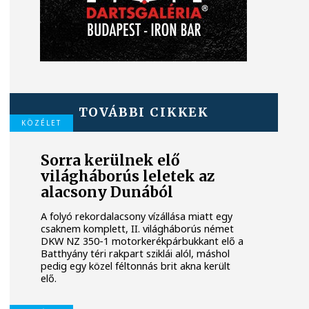
TOVÁBBI CIKKEK
KÖZÉLET
Sorra kerülnek elő
világháborús leletek az
alacsony Dunából
A folyó rekordalacsony vízállása miatt egy
csaknem komplett, II. világháborús német
DKW NZ 350-1 motorkerékpárbukkant elő a
Batthyány téri rakpart sziklái alól, máshol
pedig egy közel féltonnás brit akna került
elő.