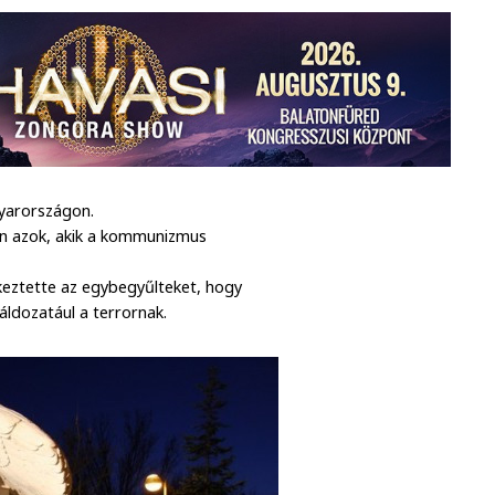
yarországon.
n azok, akik a kommunizmus
keztette az egybegyűlteket, hogy
ldozatául a terrornak.