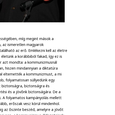
ességében, míg megint mások a
n, az ismeretlen magyarok
lálható az erő. Emlékezni kell az életre
 életünk a korábbiból fakad, így ez is
kor azt mondta: a kommunizmusnál
n, hiszen mindannyian a diktatúra
val eltemették a kommunizmust, a mi
abb, folyamatosan süllyedünk egy
biztonságra, biztonságra és
hetési és a jövőnk biztonságára. De a
. A folyamatos kampányolás mellett
ább, erőszak vesz körül mindenhol.
dig az őszinte beszéd, amelyre a jövőt