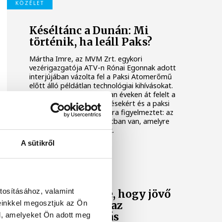
KÖZÉLET
Késéltánc a Dunán: Mi
történik, ha leáll Paks?
Mártha Imre, az MVM Zrt. egykori
vezérigazgatója ATV-n Rónai Egonnak adott
interjújában vázolta fel a Paksi Atomerőmű
előtt álló példátlan technológiai kihívásokat.
A szakember, aki korábban éveken át felelt a
hazai energetikai fejlesztésekért és a paksi
blokkok működéséért, arra figyelmeztet: az
erőmű olyan üzemállapotban van, amelyre
eredetileg nem tervezték.
A sütikről
KÖZÉLET
A Tisza-frakció
tosításához, valamint
kezdeményezte, hogy jövő
einkkel megosztjuk az Ön
kedden legyen az
l, amelyeket Ön adott meg
államfőválasztás