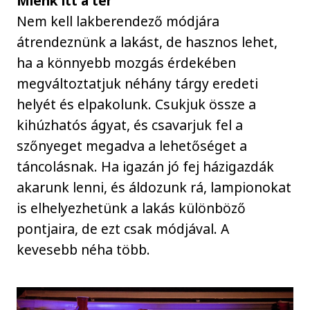
Miénk itt a tér
Nem kell lakberendező módjára
átrendeznünk a lakást, de hasznos lehet,
ha a könnyebb mozgás érdekében
megváltoztatjuk néhány tárgy eredeti
helyét és elpakolunk. Csukjuk össze a
kihúzhatós ágyat, és csavarjuk fel a
szőnyeget megadva a lehetőséget a
táncolásnak. Ha igazán jó fej házigazdák
akarunk lenni, és áldozunk rá, lampionokat
is elhelyezhetünk a lakás különböző
pontjaira, de ezt csak módjával. A
kevesebb néha több.