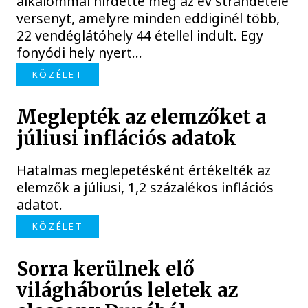
alkalommal hirdette meg az év strandétele
versenyt, amelyre minden eddiginél több,
22 vendéglátóhely 44 étellel indult. Egy
fonyódi hely nyert...
KÖZÉLET
Meglepték az elemzőket a
júliusi inflációs adatok
Hatalmas meglepetésként értékelték az
elemzők a júliusi, 1,2 százalékos inflációs
adatot.
KÖZÉLET
Sorra kerülnek elő
világháborús leletek az