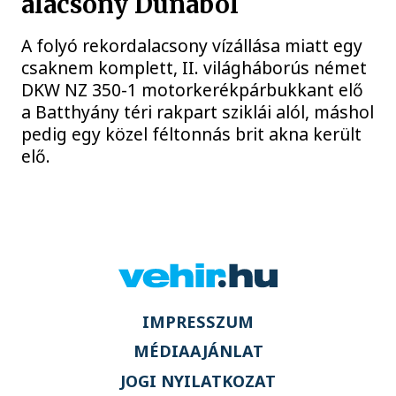
alacsony Dunából
A folyó rekordalacsony vízállása miatt egy
csaknem komplett, II. világháborús német
DKW NZ 350-1 motorkerékpárbukkant elő
a Batthyány téri rakpart sziklái alól, máshol
pedig egy közel féltonnás brit akna került
elő.
IMPRESSZUM
MÉDIAAJÁNLAT
JOGI NYILATKOZAT