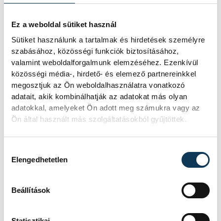
csempészünk. Egy 5 órás playlist csodákra
képes! Az összeállításánál vegyük
Ez a weboldal sütiket használ
figyelembe barátaink ízlését is. Ahhoz,
Sütiket használunk a tartalmak és hirdetések személyre
hogy bulink ne érjen idő előtt véget a
szabásához, közösségi funkciók biztosításához,
valamint weboldalforgalmunk elemzéséhez. Ezenkívül
rendőrség látogatása miatt, érdemes
közösségi média-, hirdető- és elemező partnereinkkel
informálni a szomszédokat. Inkább minket
megosztjuk az Ön weboldalhasználatra vonatkozó
hívjanak…
adatait, akik kombinálhatják az adatokat más olyan
adatokkal, amelyeket Ön adott meg számukra vagy az
Ön által használt más szolgáltatásokból gyűjtöttek.
Piál a föld…
Társaság és házibulija válogatja, hogy ki
Hozzájárulás kiválasztása
mennyit és hogyan iszik. Ehhez nem
Elengedhetetlen
adnánk tippeket, viszont ahhoz, hogy
vendégek előtt előadjuk bartender
Beállítások
tudásunkat, érdemes a neten futni egy
kört. A világháló teli van amatőrök által
Statisztikai