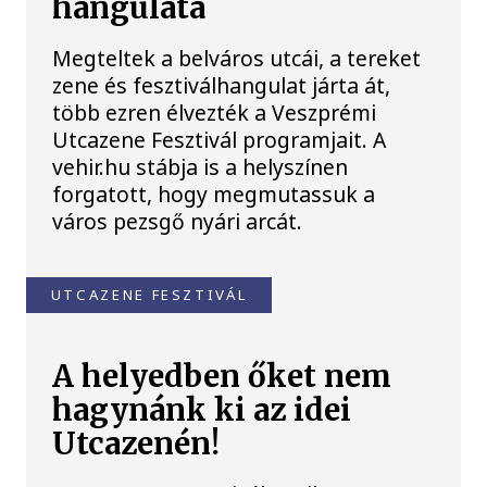
hangulata
Megteltek a belváros utcái, a tereket
zene és fesztiválhangulat járta át,
több ezren élvezték a Veszprémi
Utcazene Fesztivál programjait. A
vehir.hu stábja is a helyszínen
forgatott, hogy megmutassuk a
város pezsgő nyári arcát.
UTCAZENE FESZTIVÁL
A helyedben őket nem
hagynánk ki az idei
Utcazenén!