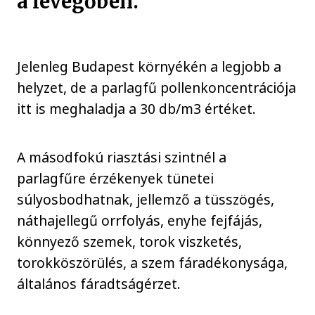
a levegőben.
Jelenleg Budapest környékén a legjobb a
helyzet, de a parlagfű pollenkoncentrációja
itt is meghaladja a 30 db/m3 értéket.
A másodfokú riasztási szintnél a
parlagfűre érzékenyek tünetei
súlyosbodhatnak, jellemző a tüsszögés,
náthajellegű orrfolyás, enyhe fejfájás,
könnyező szemek, torok viszketés,
torokköszörülés, a szem fáradékonysága,
általános fáradtságérzet.