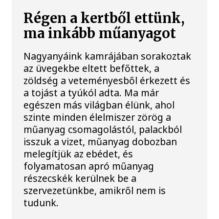
Régen a kertből ettünk,
ma inkább műanyagot
Nagyanyáink kamrájában sorakoztak
az üvegekbe eltett befőttek, a
zöldség a veteményesből érkezett és
a tojást a tyúkól adta. Ma már
egészen más világban élünk, ahol
szinte minden élelmiszer zörög a
műanyag csomagolástól, palackból
isszuk a vizet, műanyag dobozban
melegítjük az ebédet, és
folyamatosan apró műanyag
részecskék kerülnek be a
szervezetünkbe, amikről nem is
tudunk.