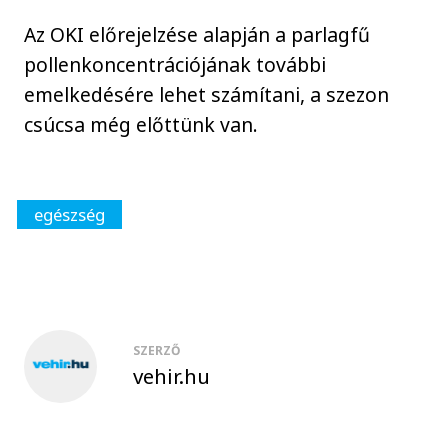
Az OKI előrejelzése alapján a parlagfű
pollenkoncentrációjának további
emelkedésére lehet számítani, a szezon
csúcsa még előttünk van.
egészség
SZERZŐ
vehir.hu