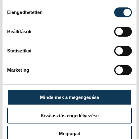
Hozzájárulás kiválasztása
Elengedhetetlen
Beállítások
Statisztikai
Marketing
Mindennek a megengedése
TOVÁBBI CIKKEK
Kiválasztás engedélyezése
ÉLETMÓD
Megtagad