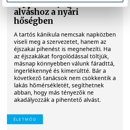
Tippek a nyugodtabb
alváshoz a nyári
hőségben
A tartós kánikula nemcsak napközben
viseli meg a szervezetet, hanem az
éjszakai pihenést is megnehezíti. Ha
az éjszakákat forgolódással töltjük,
másnap könnyebben válunk fáradttá,
ingerlékennyé és kimerültté. Bár a
következő tanácsok nem csökkentik a
lakás hőmérsékletét, segíthetnek
abban, hogy más tényezők ne
akadályozzák a pihentető alvást.
ÉLETMÓD