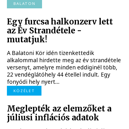
BALATON
Egy furcsa halkonzerv lett
az Év Strandétele -
mutatjuk!
A Balatoni Kör idén tizenkettedik
alkalommal hirdette meg az év strandétele
versenyt, amelyre minden eddiginél több,
22 vendéglátóhely 44 étellel indult. Egy
fonyódi hely nyert...
KÖZÉLET
Meglepték az elemzőket a
júliusi inflációs adatok