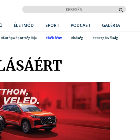
Ű
ÉLETMÓD
SPORT
PODCAST
GALÉRIA
#Európa Sportrégiója
#kék fény
#hőség
#energiaválság
LÁSÁÉRT