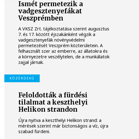
Ismét permetezik a
vadgesztenyefákat
Veszprémben
A VKSZ Zrt. tájékoztatása szerint augusztus
7. és 17. között éjszakánként végzik a
vadgesztenyefák növényvédelmi
permetezését Veszprém közterületein. A
felhasznált szer az emberre, az állatokra és
a környezetre veszélytelen, de a munkálatok
zajjal járnak.
KÖZÉRDEKŰ
Feloldották a fürdési
tilalmat a keszthelyi
Helikon strandon
Újra nyitva a keszthelyi Helikon strand: a
mérések szerint már biztonságos a víz, újra
szabad fürdeni.