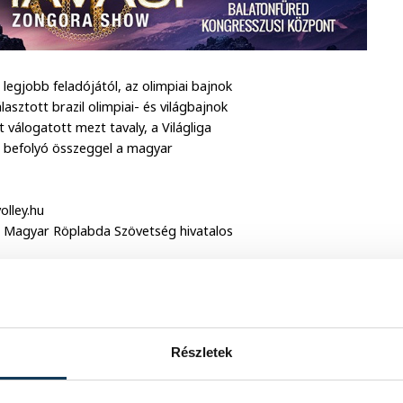
 legjobb feladójától, az olimpiai bajnok
asztott brazil olimpiai- és világbajnok
t válogatott mezt tavaly, a Világliga
 a befolyó összeggel a magyar
olley.hu
et a Magyar Röplabda Szövetség hivatalos
korlátlan alkalommal licitálhat, de
elefonszámát (vezetékes vagy mobil)!
t, a májusi, szombathelyi Savaria-kupán
Részletek
befolyt összeget!