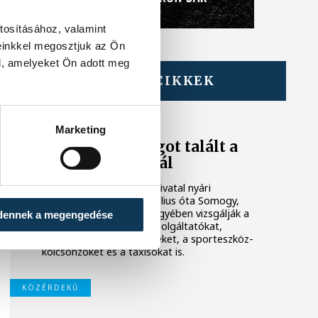
tosításához, valamint
einkkel megosztjuk az Ön
l, amelyeket Ön adott meg
TOVÁBBI CIKKEK
KÖZÉRDEKŰ
Rengeteg
Marketing
szabálytalanságot talált a
NAV a Balatonnál
A Nemzeti Adó- és Vámhivatal nyári
ellenőrzéssorozatában július óta Somogy,
Veszprém és Zala vármegyében vizsgálják a
dennek a megengedése
legforgalmasabb nyári szolgáltatókat,
köztük a vendéglátóhelyeket, a sporteszköz-
kölcsönzőket és a taxisokat is.
KÖZÉRDEKŰ