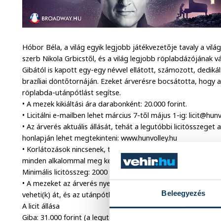
Hóbor Béla, a világ egyik legjobb játékvezetője tavaly a világ
szerb Nikola Grbicstől, és a világ legjobb röplabdázójának vál
Gibától is kapott egy-egy névvel ellátott, számozott, dedikál
brazíliai döntőtornáján. Ezeket árverésre bocsátotta, hogy
röplabda-utánpótlást segítse.
• A mezek kikiáltási ára darabonként: 20.000 forint.
• Licitálni e-mailben lehet március 7-től május 1-ig: licit@hunv
• Az árverés aktuális állását, tehát a legutóbbi licitösszeg
honlapján lehet megtekinteni: www.hunvolley.hu
• Korlátozások nincsenek, tehát egy személy egy e-mailcímről 
minden alkalommal meg kell adnia teljes nevét, valamint a t
Minimális licitösszeg: 2000 forint!
• A mezeket az árverés nyertese(i) a tévé nyilvánossága előt
Beleegyezés
veheti(k) át, és az utánpótlás képviselői is itt kapják meg a 
A licit állása
Giba: 31.000 forint (a legutóbbi ajánlat dátuma: március 10.)