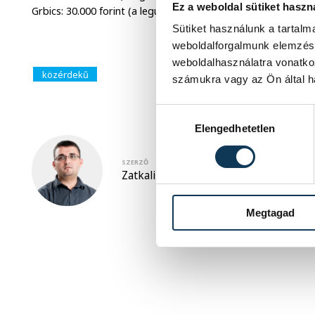
Ez a weboldal sütiket haszn
Grbics: 30.000 forint (a legutóbbi ajánlat dátuma: március 8.)
Sütiket használunk a tartal
weboldalforgalmunk elemzésé
weboldalhasználatra vonatko
közérdekű
számukra vagy az Ön által ha
Hozzájárulás kiválasztása
Elengedhetetlen
SZERZŐ
Zatkalik Dávid
Megtagad