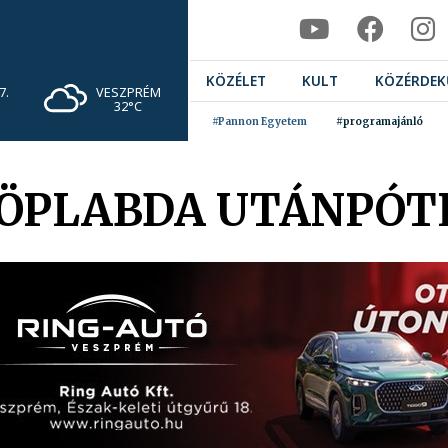
KÖZÉLET
KULT
KÖZÉRDEK
VESZPRÉM
7.
32°C
#Pannon Egyetem
#programajánló
RÖPLABDA UTÁNPÓT