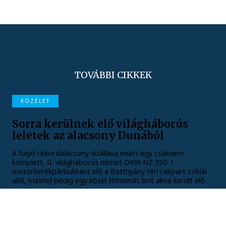
TOVÁBBI CIKKEK
KÖZÉLET
Sorra kerülnek elő világháborús
leletek az alacsony Dunából
A folyó rekordalacsony vízállása miatt egy csaknem
komplett, II. világháborús német DKW NZ 350-1
motorkerékpárbukkant elő a Batthyány téri rakpart sziklái
alól, máshol pedig egy közel féltonnás brit akna került elő.