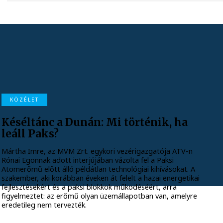
KÖZÉLET
Késéltánc a Dunán: Mi történik, ha
leáll Paks?
Mártha Imre, az MVM Zrt. egykori vezérigazgatója ATV-n
Rónai Egonnak adott interjújában vázolta fel a Paksi
Atomerőmű előtt álló példátlan technológiai kihívásokat. A
szakember, aki korábban éveken át felelt a hazai energetikai
fejlesztésekért és a paksi blokkok működéséért, arra
figyelmeztet: az erőmű olyan üzemállapotban van, amelyre
eredetileg nem tervezték.