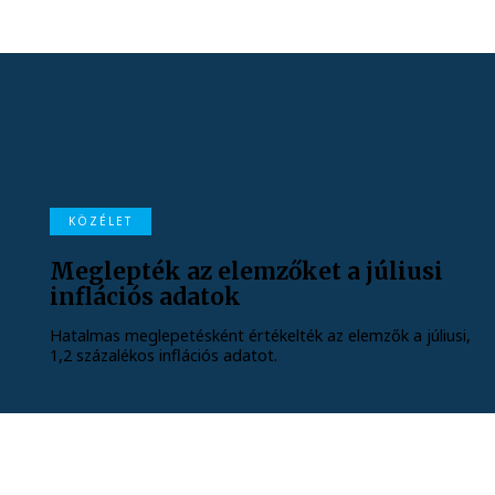
KÖZÉLET
Meglepték az elemzőket a júliusi
inflációs adatok
Hatalmas meglepetésként értékelték az elemzők a júliusi,
1,2 százalékos inflációs adatot.