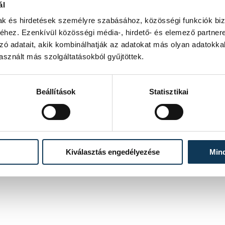
ál
mak és hirdetések személyre szabásához, közösségi funkciók biz
hez. Ezenkívül közösségi média-, hirdető- és elemező partner
zó adatait, akik kombinálhatják az adatokat más olyan adatokka
sznált más szolgáltatásokból gyűjtöttek.
Beállítások
Statisztikai
Kiválasztás engedélyezése
Min