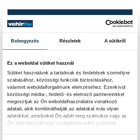
TOVÁBBI CIKKEK
KÖZÉRDEKŰ
Beleegyezés
Részletek
A sütikről
Újabb tűzeset Veszprém
vármegyében:
Ez a weboldal sütiket használ
Noszlopnál ég a száraz fű
Sütiket használunk a tartalmak és hirdetések személyre
szabásához, közösségi funkciók biztosításához,
Tíz hektáron ég a száraz fű és egy
valamint weboldalforgalmunk elemzéséhez. Ezenkívül
fás-bokros terület a Veszprém
közösségi média-, hirdető- és elemező partnereinkkel
vármegyei Noszlopnál a 8402-es út
megosztjuk az Ön weboldalhasználatra vonatkozó
mellett.
adatait, akik kombinálhatják az adatokat más olyan
adatokkal, amelyeket Ön adott meg számukra vagy az
Ön által használt más szolgáltatásokból gyűjtöttek.
KÖZÉRDEKŰ