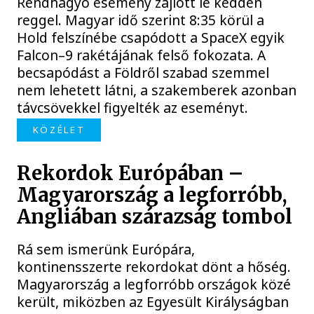
Rendhagyó esemény zajlott le kedden
reggel. Magyar idő szerint 8:35 körül a
Hold felszínébe csapódott a SpaceX egyik
Falcon–9 rakétájának felső fokozata. A
becsapódást a Földről szabad szemmel
nem lehetett látni, a szakemberek azonban
távcsövekkel figyelték az eseményt.
KÖZÉLET
Rekordok Európában –
Magyarország a legforróbb,
Angliában szárazság tombol
Rá sem ismerünk Európára,
kontinensszerte rekordokat dönt a hőség.
Magyarország a legforróbb országok közé
került, miközben az Egyesült Királyságban