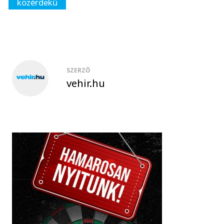
közérdekű
SZERZŐ
vehir.hu