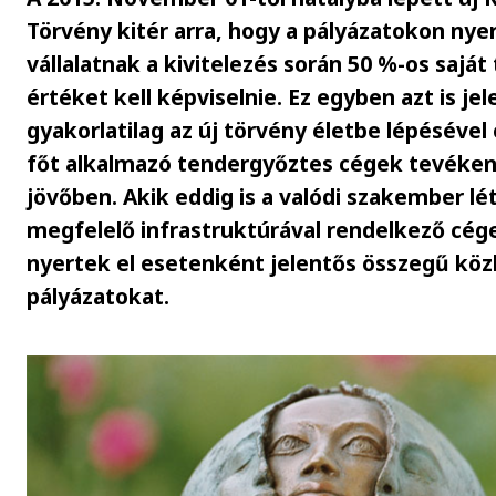
Törvény kitér arra, hogy a pályázatokon nye
vállalatnak a kivitelezés során 50 %-os saját 
értéket kell képviselnie. Ez egyben azt is jel
gyakorlatilag az új törvény életbe lépésével
főt alkalmazó tendergyőztes cégek tevéke
jövőben. Akik eddig is a valódi szakember l
megfelelő infrastruktúrával rendelkező cége
nyertek el esetenként jelentős összegű köz
pályázatokat.