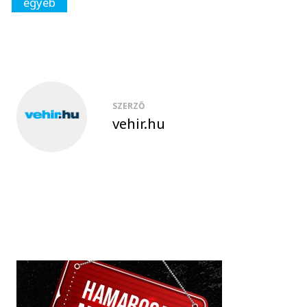
egyéb
SZERZŐ
vehir.hu