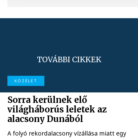
TOVÁBBI CIKKEK
KÖZÉLET
Sorra kerülnek elő
világháborús leletek az
alacsony Dunából
A folyó rekordalacsony vízállása miatt egy