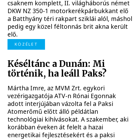
csaknem komplett, II. világháborús német
DKW NZ 350-1 motorkerékpárbukkant elő
a Batthyány téri rakpart sziklái alól, máshol
pedig egy közel féltonnás brit akna került
elő.
KÖZÉLET
Késéltánc a Dunán: Mi
történik, ha leáll Paks?
Mártha Imre, az MVM Zrt. egykori
vezérigazgatója ATV-n Rónai Egonnak
adott interjújában vázolta fel a Paksi
Atomerőmű előtt álló példátlan
technológiai kihívásokat. A szakember, aki
korábban éveken át felelt a hazai
energetikai fejlesztésekért és a paksi