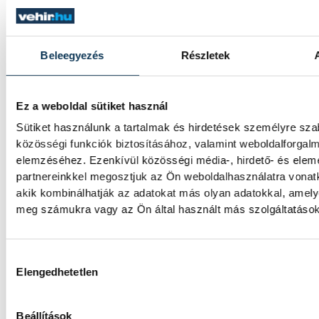
Beleegyezés
Részletek
Ez a weboldal sütiket használ
TOVÁBBI CIKKEK
Sütiket használunk a tartalmak és hirdetések személyre sz
SPORT
közösségi funkciók biztosításához, valamint weboldalforgal
elemzéséhez. Ezenkívül közösségi média-, hirdető- és ele
partnereinkkel megosztjuk az Ön weboldalhasználatra vonatk
A Pannon Triathlon Club spo
akik kombinálhatják az adatokat más olyan adatokkal, amely
meg számukra vagy az Ön által használt más szolgáltatásokb
aktívak voltak az elmúlt
hónapokban
Hozzájárulás kiválasztása
Elengedhetetlen
SPORT
Beállítások