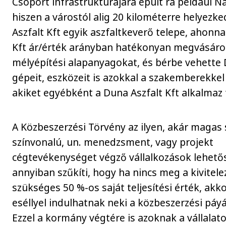
Csoport infrastruktúrájára épült rá például 
hiszen a várostól alig 20 kilométerre helyezke
Aszfalt Kft egyik aszfaltkeverő telepe, ahonna
Kft ár/érték arányban hatékonyan megvásáro
mélyépítési alapanyagokat, és bérbe vehette
gépeit, eszközeit is azokkal a szakemberekkel
akiket egyébként a Duna Aszfalt Kft alkalmaz 
A Közbeszerzési Törvény az ilyen, akár magas
színvonalú, un. menedzsment, vagy projekt
cégtevékenységet végző vállalkozások lehető
annyiban szűkíti, hogy ha nincs meg a kivitel
szükséges 50 %-os saját teljesítési érték, akk
eséllyel indulhatnak neki a közbeszerzési páy
Ezzel a kormány végtére is azoknak a vállalat