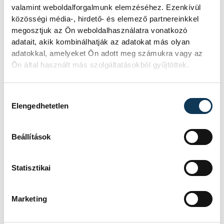
valamint weboldalforgalmunk elemzéséhez. Ezenkívül
közösségi média-, hirdető- és elemező partnereinkkel
megosztjuk az Ön weboldalhasználatra vonatkozó
adatait, akik kombinálhatják az adatokat más olyan
adatokkal, amelyeket Ön adott meg számukra vagy az
TOVÁBBI CIKKEK
Ön által használt más szolgáltatásokból gyűjtöttek.
KÖZÉRDEKŰ
Hozzájárulás kiválasztása
Elengedhetetlen
Ideiglenes
forgalomkorlátozás a
Beállítások
Jókai utcában
Statisztikai
KÖZÉRDEKŰ
Marketing
Rengeteg