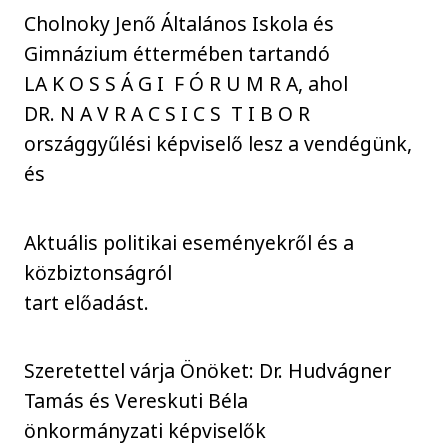
Cholnoky Jenő Általános Iskola és
Gimnázium éttermében tartandó
LA K O S S Á G I F Ó R U M R A, ahol
DR. N A V R A C S I C S T I B O R
országgyűlési képviselő lesz a vendégünk,
és
Aktuális politikai eseményekről és a
közbiztonságról
tart előadást.
Szeretettel várja Önöket: Dr. Hudvágner
Tamás és Vereskuti Béla
önkormányzati képviselők