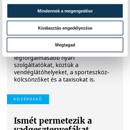
szabálytalanságot talált
Mindennek a megengedése
a NAV a Balatonnál
A Nemzeti Adó- és Vámhivatal nyári
Kiválasztás engedélyezése
ellenőrzéssorozatában július
óta Somogy, Veszprém és Zala
Megtagad
vármegyében vizsgálják a
legforgalmasabb nyári
szolgáltatókat, köztük a
vendéglátóhelyeket, a sporteszköz-
kölcsönzőket és a taxisokat is.
KÖZÉRDEKŰ
Ismét permetezik a
vadgesztenyefákat