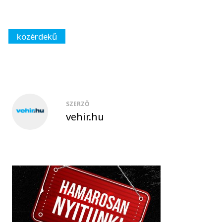
közérdekű
SZERZŐ
vehir.hu