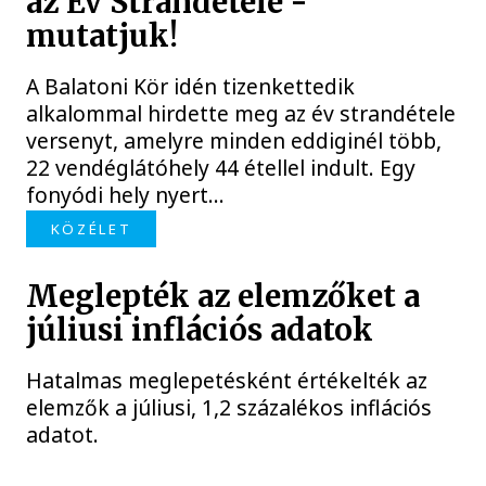
az Év Strandétele -
mutatjuk!
A Balatoni Kör idén tizenkettedik
alkalommal hirdette meg az év strandétele
versenyt, amelyre minden eddiginél több,
22 vendéglátóhely 44 étellel indult. Egy
fonyódi hely nyert...
KÖZÉLET
Meglepték az elemzőket a
júliusi inflációs adatok
Hatalmas meglepetésként értékelték az
elemzők a júliusi, 1,2 százalékos inflációs
adatot.