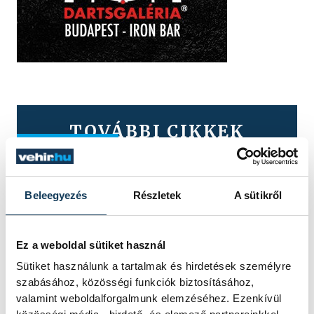
TOVÁBBI CIKKEK
KÖZÉRDEKŰ
Ismét permetezik a
Beleegyezés
Részletek
A sütikről
vadgesztenyefákat
Veszprémben
Ez a weboldal sütiket használ
Sütiket használunk a tartalmak és hirdetések személyre
A VKSZ Zrt. tájékoztatása szerint
szabásához, közösségi funkciók biztosításához,
augusztus 7. és 17. között
valamint weboldalforgalmunk elemzéséhez. Ezenkívül
éjszakánként végzik a