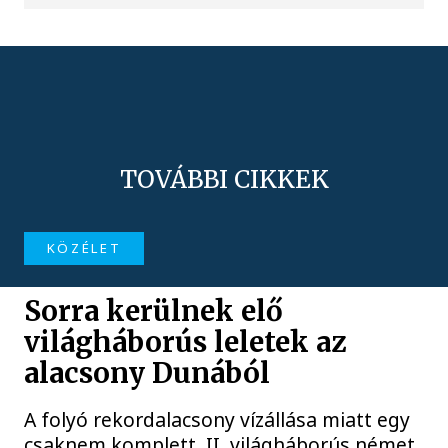
TOVÁBBI CIKKEK
KÖZÉLET
Sorra kerülnek elő
világháborús leletek az
alacsony Dunából
A folyó rekordalacsony vízállása miatt egy
csaknem komplett, II. világháborús német