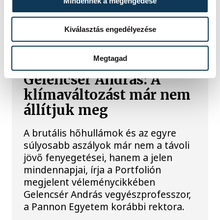
Mindennek a megengedése
fürdeni.
Kiválasztás engedélyezése
KÖZÉRDEKŰ
Megtagad
Gelencsér András: A
klímaváltozást már nem
állítjuk meg
A brutális hőhullámok és az egyre
súlyosabb aszályok már nem a távoli
jövő fenyegetései, hanem a jelen
mindennapjai, írja a Portfolión
megjelent véleménycikkében
Gelencsér András vegyészprofesszor,
a Pannon Egyetem korábbi rektora.