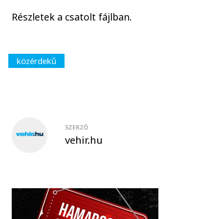
Részletek a csatolt fájlban.
közérdekű
SZERZŐ
vehir.hu