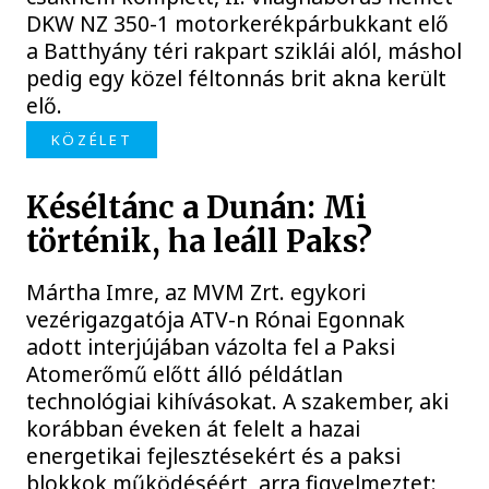
DKW NZ 350-1 motorkerékpárbukkant elő
a Batthyány téri rakpart sziklái alól, máshol
pedig egy közel féltonnás brit akna került
elő.
KÖZÉLET
Késéltánc a Dunán: Mi
történik, ha leáll Paks?
Mártha Imre, az MVM Zrt. egykori
vezérigazgatója ATV-n Rónai Egonnak
adott interjújában vázolta fel a Paksi
Atomerőmű előtt álló példátlan
technológiai kihívásokat. A szakember, aki
korábban éveken át felelt a hazai
energetikai fejlesztésekért és a paksi
blokkok működéséért, arra figyelmeztet: