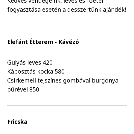
Kedves vendégeink, leves és főétel
fogyasztása esetén a desszertünk ajándék!
Elefánt Étterem - Kávézó
Gulyás leves 420
Káposztás kocka 580
Csirkemell tejszínes gombával burgonya
pürével 850
Fricska