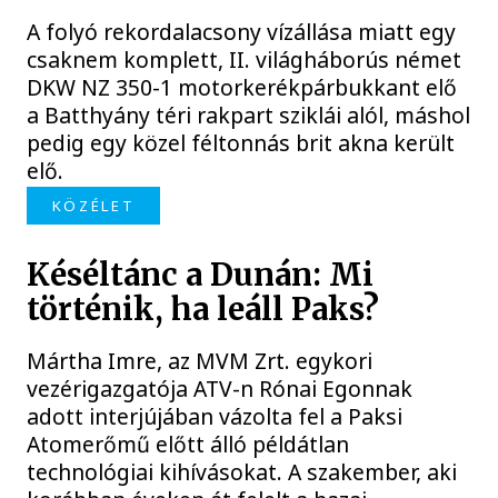
A folyó rekordalacsony vízállása miatt egy
csaknem komplett, II. világháborús német
DKW NZ 350-1 motorkerékpárbukkant elő
a Batthyány téri rakpart sziklái alól, máshol
pedig egy közel féltonnás brit akna került
elő.
KÖZÉLET
Késéltánc a Dunán: Mi
történik, ha leáll Paks?
Mártha Imre, az MVM Zrt. egykori
vezérigazgatója ATV-n Rónai Egonnak
adott interjújában vázolta fel a Paksi
Atomerőmű előtt álló példátlan
technológiai kihívásokat. A szakember, aki