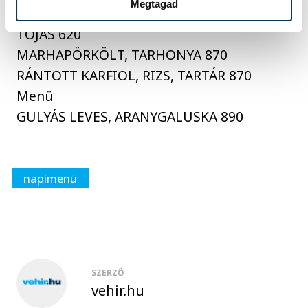
Megtagad
PARAJFŐZELÉK, FŐTT BURGONYA, FŐTT
TOJÁS 620
MARHAPÖRKÖLT, TARHONYA 870
RÁNTOTT KARFIOL, RIZS, TARTÁR 870
Menü
GULYÁS LEVES, ARANYGALUSKA 890
napimenü
SZERZŐ
vehir.hu