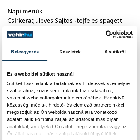
Napi menük
Csirkeraguleves Sajtos -tejfeles spagetti
880 660
Csirkeraguleves Nudli, barack íz 880 660
Beleegyezés
Részletek
A sütikről
Levesek
Palócgulyás 400 270
Ez a weboldal sütiket használ
Almaleves fagyival 350 220
Sütiket használunk a tartalmak és hirdetések személyre
szabásához, közösségi funkciók biztosításához,
valamint weboldalforgalmunk elemzéséhez. Ezenkívül
Főzelék
közösségi média-, hirdető- és elemező partnereinkkel
feltéttel nélküle
megosztjuk az Ön weboldalhasználatra vonatkozó
Húsgombóc par. mártás, burgonya 790 450
adatait, akik kombinálhatják az adatokat más olyan
adatokkal, amelyeket Ön adott meg számukra vagy az
Ön által használt más szolgáltatásokból gyűjtöttek.