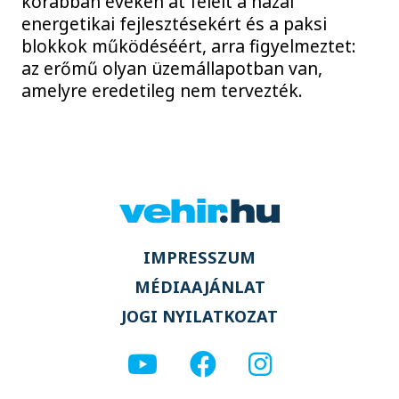
korábban éveken át felelt a hazai
energetikai fejlesztésekért és a paksi
blokkok működéséért, arra figyelmeztet:
az erőmű olyan üzemállapotban van,
amelyre eredetileg nem tervezték.
IMPRESSZUM
MÉDIAAJÁNLAT
JOGI NYILATKOZAT