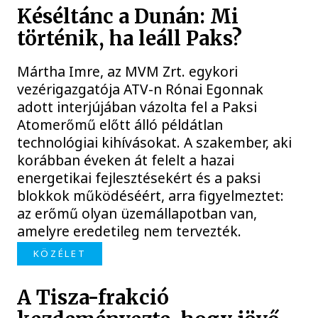
Késéltánc a Dunán: Mi
történik, ha leáll Paks?
Mártha Imre, az MVM Zrt. egykori
vezérigazgatója ATV-n Rónai Egonnak
adott interjújában vázolta fel a Paksi
Atomerőmű előtt álló példátlan
technológiai kihívásokat. A szakember, aki
korábban éveken át felelt a hazai
energetikai fejlesztésekért és a paksi
blokkok működéséért, arra figyelmeztet:
az erőmű olyan üzemállapotban van,
amelyre eredetileg nem tervezték.
KÖZÉLET
A Tisza-frakció