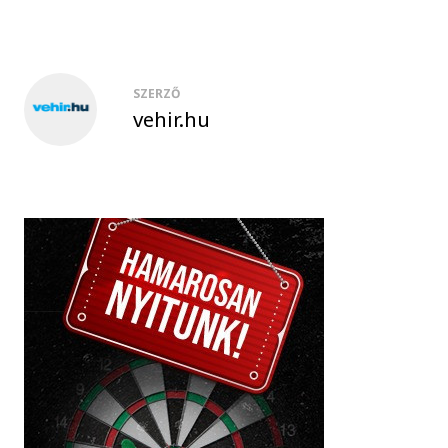
SZERZŐ
vehir.hu