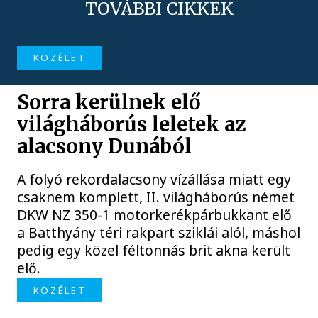
TOVÁBBI CIKKEK
KÖZÉLET
Sorra kerülnek elő
világháborús leletek az
alacsony Dunából
A folyó rekordalacsony vízállása miatt egy
csaknem komplett, II. világháborús német
DKW NZ 350-1 motorkerékpárbukkant elő
a Batthyány téri rakpart sziklái alól, máshol
pedig egy közel féltonnás brit akna került
elő.
KÖZÉLET