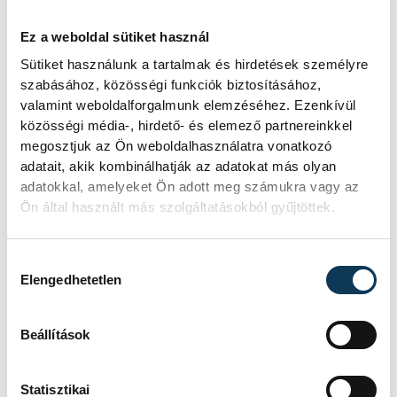
TOVÁBBI CIKKEK
KÖZÉRDEKŰ
Ez a weboldal sütiket használ
Sütiket használunk a tartalmak és hirdetések személyre
szabásához, közösségi funkciók biztosításához,
Ismét permetezik a
valamint weboldalforgalmunk elemzéséhez. Ezenkívül
vadgesztenyefákat
közösségi média-, hirdető- és elemező partnereinkkel
megosztjuk az Ön weboldalhasználatra vonatkozó
Veszprémben
adatait, akik kombinálhatják az adatokat más olyan
adatokkal, amelyeket Ön adott meg számukra vagy az
A VKSZ Zrt. tájékoztatása szerint
Ön által használt más szolgáltatásokból gyűjtöttek.
augusztus 7. és 17. között
éjszakánként végzik a
vadgesztenyefák növényvédelmi
Hozzájárulás kiválasztása
Elengedhetetlen
permetezését Veszprém
közterületein. A felhasznált szer az
emberre, az állatokra és a
Beállítások
környezetre veszélytelen, de a
munkálatok zajjal járnak.
Statisztikai