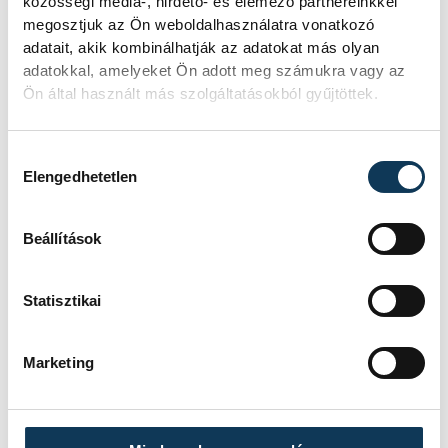
közösségi média-, hirdető- és elemező partnereinkkel
KÖZÉRDEKŰ
megosztjuk az Ön weboldalhasználatra vonatkozó
adatait, akik kombinálhatják az adatokat más olyan
adatokkal, amelyeket Ön adott meg számukra vagy az
Ideiglenes
Ön által használt más szolgáltatásokból gyűjtöttek.
forgalomkorlátozás a
Jókai utcában
Hozzájárulás kiválasztása
Elengedhetetlen
KÖZÉRDEKŰ
Beállítások
Rengeteg
Statisztikai
szabálytalanságot talált
a NAV a Balatonnál
Marketing
A Nemzeti Adó- és Vámhivatal nyári
ellenőrzéssorozatában július