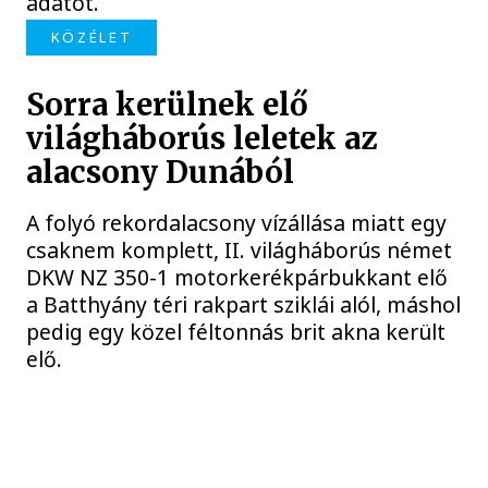
adatot.
KÖZÉLET
Sorra kerülnek elő
világháborús leletek az
alacsony Dunából
A folyó rekordalacsony vízállása miatt egy
csaknem komplett, II. világháborús német
DKW NZ 350-1 motorkerékpárbukkant elő
a Batthyány téri rakpart sziklái alól, máshol
pedig egy közel féltonnás brit akna került
elő.