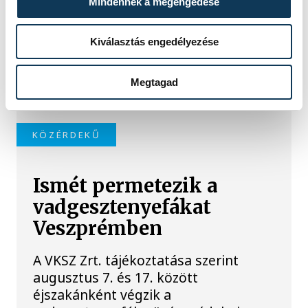
óta Somogy, Veszprém és Zala
Mindennek a megengedése
vármegyében vizsgálják a
legforgalmasabb nyári
Kiválasztás engedélyezése
szolgáltatókat, köztük a
vendéglátóhelyeket, a sporteszköz-
Megtagad
kölcsönzőket és a taxisokat is.
KÖZÉRDEKŰ
Ismét permetezik a
vadgesztenyefákat
Veszprémben
A VKSZ Zrt. tájékoztatása szerint
augusztus 7. és 17. között
éjszakánként végzik a