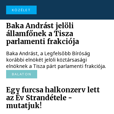
KÖZÉLET
Baka Andrást jelöli
államfőnek a Tisza
parlamenti frakciója
Baka Andrást, a Legfelsőbb Bíróság
korábbi elnökét jelöli köztársasági
elnöknek a Tisza párt parlamenti frakciója.
BALATON
Egy furcsa halkonzerv lett
az Év Strandétele -
mutatjuk!