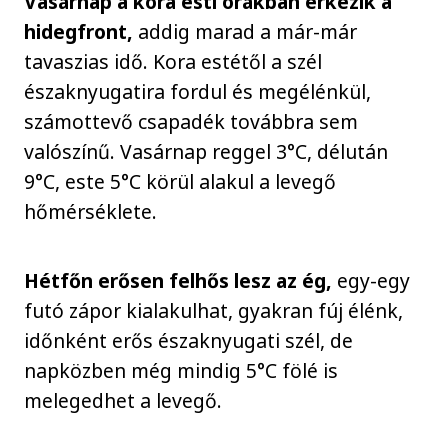
Vasárnap a kora esti órákban érkezik a
hidegfront,
addig marad a már-már
tavaszias idő. Kora estétől a szél
északnyugatira fordul és megélénkül,
számottevő csapadék továbbra sem
valószínű. Vasárnap reggel 3°C, délután
9°C, este 5°C körül alakul a levegő
hőmérséklete.
Hétfőn erősen felhős lesz az ég,
egy-egy
futó zápor kialakulhat, gyakran fúj élénk,
időnként erős északnyugati szél, de
napközben még mindig 5°C fölé is
melegedhet a levegő.