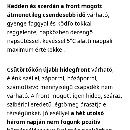
Kedden és szerdán a front mögött
átmenetileg csendesebb idő
várható,
gyenge faggyal és ködfoltokkal
reggelente, napközben derengő
napsütéssel, kevéssel 5°C alatti nappali
maximum értékekkel.
Csütörtökön újabb hidegfront
várható,
élénk széllel, záporral, hózáporral,
számottevő mennyiségű csapadék nem
várható. A front mögött igen hideg, száraz,
szibériai eredetű légtömeg árasztja el
térségünket. Jó eséllyel
a hét utolsó
három napján nem fogunk pozitív