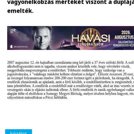
vagyonelkobzás mértékét viszont a dupláj
emelték.
2007 augusztus 12.-én hajnalban szondáztatta meg két járőr a 37 éves siófoki férfit. A sof
alkoholfogyasztást nem is tagadta, viszont amikor közölték vele, hogy vérvételre viszik,
megpróbálta megvesztegetni a rendőröket. Többször említette, hogy szüksége van a
jogosítványára, s "valahogy másként kellene elintézni a dolgot". Először összesen 20 ezer
az összeget folyamatosan emelve 200-200 ezer forintot ígért a járőröknek, ha elengedik. A
rendőrök elutasították az ajánlatát, amit a férfi később, a rendelőintézetben is megismételt,
tanu jelenlétében. A rendőrök a rendelőből már a rendőrségre vitték, ahol az ittas vezetés m
vesztegetés okán is eljárást indítottak ellene. A férfit rendőrök és tanúk egybehangzó vall
alapján ítélte el elsőfokon a Somogy Megyei Bíróság, melyet részben helyben hagyott, ré
súlyosbított másodfokon a Pécsi Ítélőtábla.
közélet