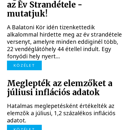
az Év Strandétele -
mutatjuk!
A Balatoni Kör idén tizenkettedik
alkalommal hirdette meg az év strandétele
versenyt, amelyre minden eddiginél több,
22 vendéglátóhely 44 étellel indult. Egy
fonyódi hely nyert...
KÖZÉLET
Meglepték az elemzőket a
júliusi inflációs adatok
Hatalmas meglepetésként értékelték az
elemzők a júliusi, 1,2 százalékos inflációs
adatot.
KÖZÉLET