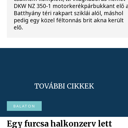
DKW NZ 350-1 motorkerékpárbukkant elő 
Batthyány téri rakpart sziklái alól, máshol
pedig egy közel féltonnás brit akna került
elő.
TOVÁBBI CIKKEK
BALATON
Egy furcsa halkonzerv lett