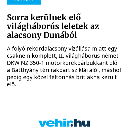
Sorra kerülnek elő
világháborús leletek az
alacsony Dunából
A folyó rekordalacsony vízállása miatt egy
csaknem komplett, II. világháborús német
DKW NZ 350-1 motorkerékpárbukkant elő
a Batthyány téri rakpart sziklái alól, máshol
pedig egy közel féltonnás brit akna került
elő.