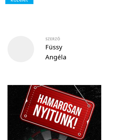
SZERZŐ
Füssy
Angéla