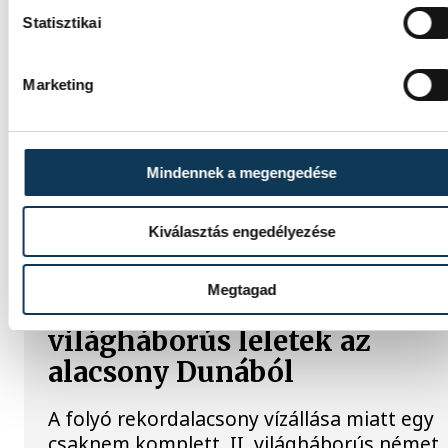
Statisztikai
Meglepték az elemzőket a
júliusi inflációs adatok
Marketing
Hatalmas meglepetésként értékelték az
elemzők a júliusi, 1,2 százalékos inflációs
adatot.
Mindennek a megengedése
Kiválasztás engedélyezése
KÖZÉLET
Megtagad
Sorra kerülnek elő
világháborús leletek az
alacsony Dunából
A folyó rekordalacsony vízállása miatt egy
csaknem komplett, II. világháborús német