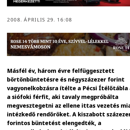
2008. ÁPRILIS 29. 16:08
Másfél év, három évre felfüggesztett
börtönbüntetésre és négyszázezer forint
vagyonelkobzásra ítélte a Pécsi Ítélőtábla
a siófoki férfit, aki tavaly megpróbálta
megvesztegetni az ellene ittas vezetés mi
intézkedő rendőröket. A kiszabott százeze
forintos büntetést elengedték, a