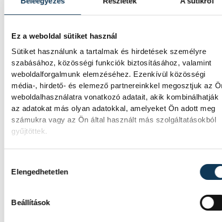
Beleegyezés
Részletek
A sütikről
TOVÁBBI CIKKEK
Ez a weboldal sütiket használ
BALATON
Sütiket használunk a tartalmak és hirdetések személyre
szabásához, közösségi funkciók biztosításához, valamint
weboldalforgalmunk elemzéséhez. Ezenkívül közösségi
Egy furcsa halkonzerv lett a
média-, hirdető- és elemező partnereinkkel megosztjuk az Ö
Év Strandétele - mutatjuk!
weboldalhasználatra vonatkozó adatait, akik kombinálhatják
az adatokat más olyan adatokkal, amelyeket Ön adott meg
A Balatoni Kör idén tizenkettedik
számukra vagy az Ön által használt más szolgáltatásokból
gyűjtöttek.
alkalommal hirdette meg az év strandétele
versenyt, amelyre minden eddiginél több, 
vendéglátóhely 44 étellel indult. Egy fonyód
Hozzájárulás kiválasztása
hely nyert...
Elengedhetetlen
Beállítások
KÖZÉLET