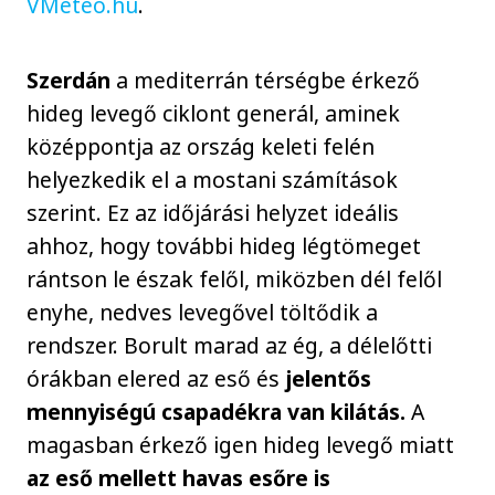
VMeteo.hu
.
Szerdán
a mediterrán térségbe érkező
hideg levegő ciklont generál, aminek
középpontja az ország keleti felén
helyezkedik el a mostani számítások
szerint. Ez az időjárási helyzet ideális
ahhoz, hogy további hideg légtömeget
rántson le észak felől, miközben dél felől
enyhe, nedves levegővel töltődik a
rendszer. Borult marad az ég, a délelőtti
órákban elered az eső és
jelentős
mennyiségú csapadékra van kilátás.
A
magasban érkező igen hideg levegő miatt
az eső mellett havas esőre is