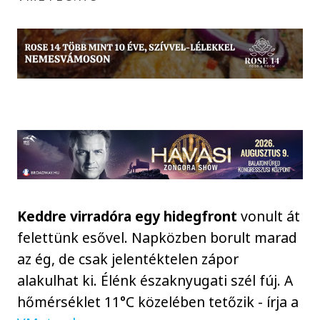
Keddre virradóra egy hidegfront
vonult át
felettünk esővel. Napközben borult marad
az ég, de csak jelentéktelen zápor
alakulhat ki. Élénk északnyugati szél fúj. A
hőmérséklet 11°C közelében tetőzik - írja a