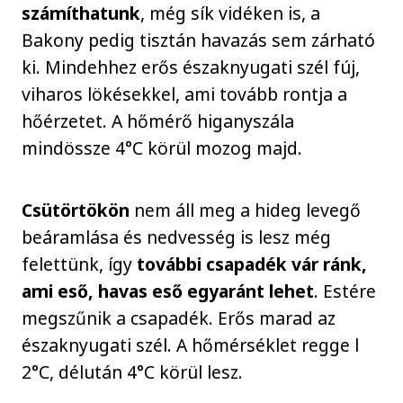
számíthatunk
, még sík vidéken is, a
Bakony pedig tisztán havazás sem zárható
ki. Mindehhez erős északnyugati szél fúj,
viharos lökésekkel, ami tovább rontja a
hőérzetet. A hőmérő higanyszála
mindössze 4°C körül mozog majd.
Csütörtökön
nem áll meg a hideg levegő
beáramlása és nedvesség is lesz még
felettünk, így
további csapadék vár ránk,
ami eső, havas eső egyaránt lehet
. Estére
megszűnik a csapadék. Erős marad az
északnyugati szél. A hőmérséklet regge l
2°C, délután 4°C körül lesz.