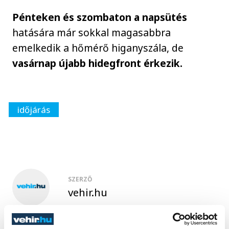
Pénteken és szombaton a napsütés
hatására már sokkal magasabbra
emelkedik a hőmérő higanyszála, de
vasárnap újabb hidegfront érkezik.
időjárás
SZERZŐ
vehir.hu