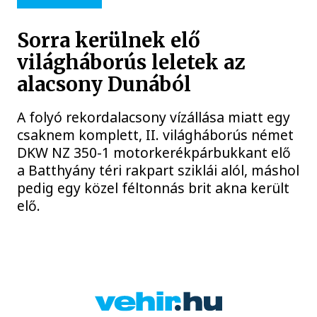
Sorra kerülnek elő
világháborús leletek az
alacsony Dunából
A folyó rekordalacsony vízállása miatt egy
csaknem komplett, II. világháborús német
DKW NZ 350-1 motorkerékpárbukkant elő
a Batthyány téri rakpart sziklái alól, máshol
pedig egy közel féltonnás brit akna került
elő.