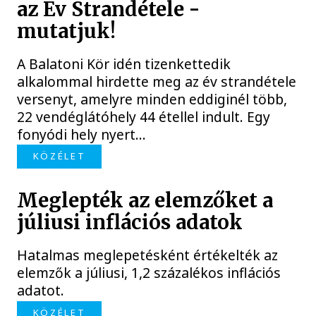
az Év Strandétele -
mutatjuk!
A Balatoni Kör idén tizenkettedik
alkalommal hirdette meg az év strandétele
versenyt, amelyre minden eddiginél több,
22 vendéglátóhely 44 étellel indult. Egy
fonyódi hely nyert...
KÖZÉLET
Meglepték az elemzőket a
júliusi inflációs adatok
Hatalmas meglepetésként értékelték az
elemzők a júliusi, 1,2 százalékos inflációs
adatot.
KÖZÉLET