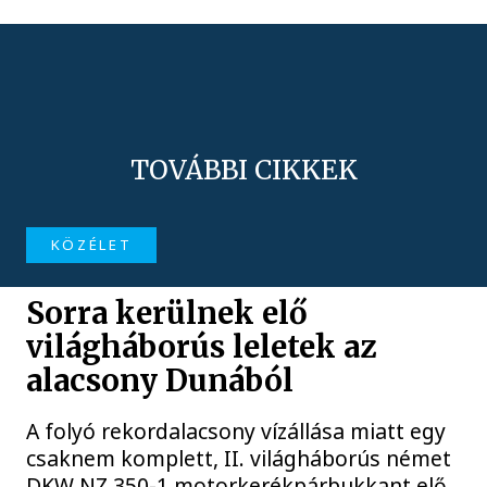
TOVÁBBI CIKKEK
KÖZÉLET
Sorra kerülnek elő
világháborús leletek az
alacsony Dunából
A folyó rekordalacsony vízállása miatt egy
csaknem komplett, II. világháborús német
DKW NZ 350-1 motorkerékpárbukkant elő