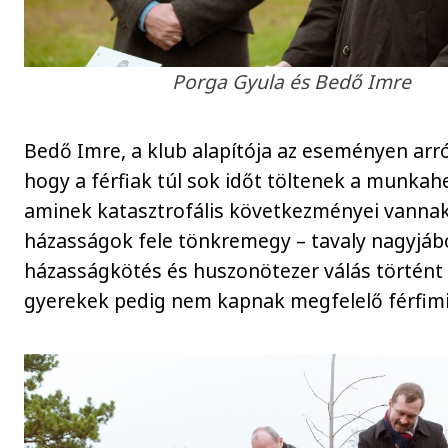
Porga Gyula és Bedő Imre
Bedő Imre, a klub alapítója az eseményen arró
hogy a férfiak túl sok időt töltenek a munkah
aminek katasztrofális következményei vannak
házasságok fele tönkremegy – tavaly nagyjáb
házasságkötés és huszonötezer válás történt 
gyerekek pedig nem kapnak megfelelő férfimi