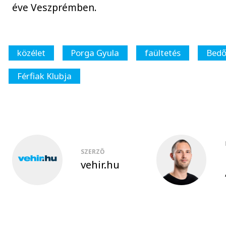
éve Veszprémben.
közélet
Porga Gyula
faültetés
Bedő
Férfiak Klubja
SZERZŐ
vehir.hu