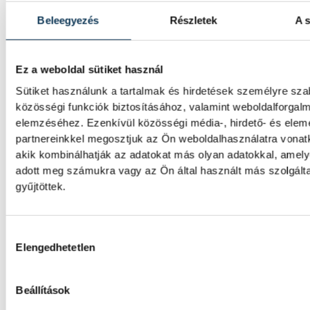
Beleegyezés
Részletek
A s
Ez a weboldal sütiket használ
Sütiket használunk a tartalmak és hirdetések személyre sz
közösségi funkciók biztosításához, valamint weboldalforgal
elemzéséhez. Ezenkívül közösségi média-, hirdető- és ele
partnereinkkel megosztjuk az Ön weboldalhasználatra vonatk
akik kombinálhatják az adatokat más olyan adatokkal, amel
adott meg számukra vagy az Ön által használt más szolgált
gyűjtöttek.
TOVÁBBI CIKKEK
Hozzájárulás kiválasztása
KÖZÉLET
Elengedhetetlen
Sorra kerülnek elő világháb
Beállítások