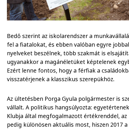
Bedő szerint az iskolarendszer a munkavállalá
fel a fiatalokat, és ebben valóban egyre jobbak
nyelveket beszélnek, több szakmát is elsajátí
ugyanakkor a magánéletüket képtelenek egyb
Ezért lenne fontos, hogy a férfiak a családok
visszatérjenek a klasszikus szerepükhöz.
Az ültetésben Porga Gyula polgármester is sz
vállalt. A politikus hangsúlyozta: egyetértenek
Klubja által megfogalmazott értékrenddel, az
pedig különösen aktuális most, hiszen 2017 a