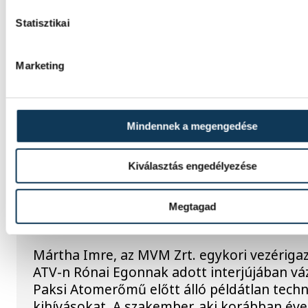
leletek az alacsony Dunából
Statisztikai
A folyó rekordalacsony vízállása miatt egy
komplett, II. világháborús német DKW NZ 
Marketing
motorkerékpárbukkant elő a Batthyány tér
sziklái alól, máshol pedig egy közel féltonná
akna került elő.
Mindennek a megengedése
KÖZÉLET
Kiválasztás engedélyezése
Késéltánc a Dunán: Mi történ
Megtagad
leáll Paks?
Mártha Imre, az MVM Zrt. egykori vezériga
ATV-n Rónai Egonnak adott interjújában váz
Paksi Atomerőmű előtt álló példátlan techn
kihívásokat. A szakember, aki korábban év