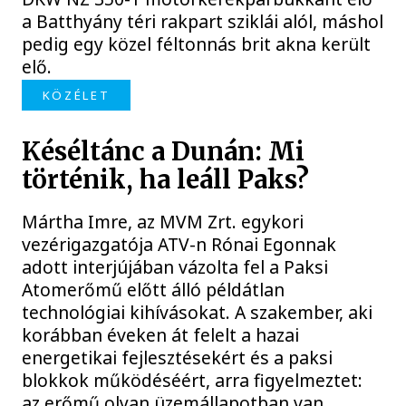
a Batthyány téri rakpart sziklái alól, máshol
pedig egy közel féltonnás brit akna került
elő.
KÖZÉLET
Késéltánc a Dunán: Mi
történik, ha leáll Paks?
Mártha Imre, az MVM Zrt. egykori
vezérigazgatója ATV-n Rónai Egonnak
adott interjújában vázolta fel a Paksi
Atomerőmű előtt álló példátlan
technológiai kihívásokat. A szakember, aki
korábban éveken át felelt a hazai
energetikai fejlesztésekért és a paksi
blokkok működéséért, arra figyelmeztet:
az erőmű olyan üzemállapotban van,