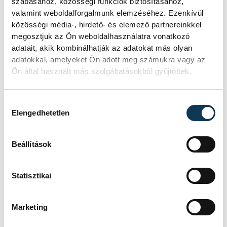
szabásához, közösségi funkciók biztosításához,
különösen indokolt az életmentő eszköz
valamint weboldalforgalmunk elemzéséhez. Ezenkívül
elhelyezése.
közösségi média-, hirdető- és elemező partnereinkkel
megosztjuk az Ön weboldalhasználatra vonatkozó
adatait, akik kombinálhatják az adatokat más olyan
adatokkal, amelyeket Ön adott meg számukra vagy az
közélet
Ön által használt más szolgáltatásokból gyűjtöttek.
Hozzájárulás kiválasztása
Elengedhetetlen
SZERZŐ
FOTÓS
Schöngrundtner
Kovács
Beállítások
Tamás
Bálint
Statisztikai
Marketing