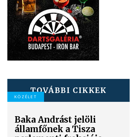
TOVÁBBI CIKKEK
KÖZÉLET
Baka Andrást jelöli
államfőnek a Tisza