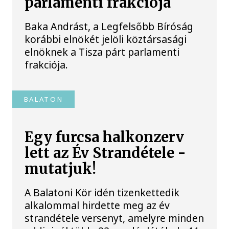
parlamenti frakciója
Baka Andrást, a Legfelsőbb Bíróság
korábbi elnökét jelöli köztársasági
elnöknek a Tisza párt parlamenti
frakciója.
BALATON
Egy furcsa halkonzerv
lett az Év Strandétele -
mutatjuk!
A Balatoni Kör idén tizenkettedik
alkalommal hirdette meg az év
strandétele versenyt, amelyre minden