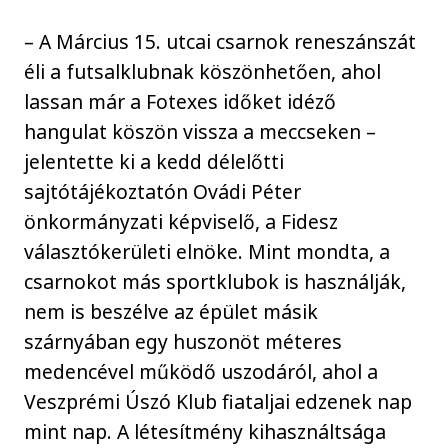
– A Március 15. utcai csarnok reneszánszát
éli a futsalklubnak köszönhetően, ahol
lassan már a Fotexes időket idéző
hangulat köszön vissza a meccseken –
jelentette ki a kedd délelőtti
sajtótájékoztatón Ovádi Péter
önkormányzati képviselő, a Fidesz
választókerületi elnöke. Mint mondta, a
csarnokot más sportklubok is használják,
nem is beszélve az épület másik
szárnyában egy huszonöt méteres
medencével működő uszodáról, ahol a
Veszprémi Úszó Klub fiataljai edzenek nap
mint nap. A létesítmény kihasználtsága