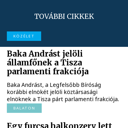
TOVÁBBI CIKKEK
KÖZÉLET
Baka Andrást jelöli
államfőnek a Tisza
parlamenti frakciója
Baka Andrást, a Legfelsőbb Bíróság
korábbi elnökét jelöli köztársasági
elnöknek a Tisza párt parlamenti frakciója.
BALATON
Egy furcsa halkonzerv lett