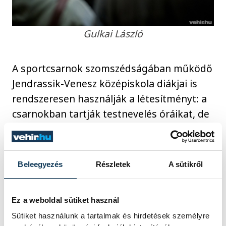
Gulkai László
A sportcsarnok szomszédságában működő
Jendrassik-Venesz középiskola diákjai is
rendszeresen használják a létesítményt: a
csarnokban tartják testnevelés óráikat, de
a tanulók úszásoktatásban is részesülnek
az uszodában. Az iskola igazgatója, Gulkai
László elmondta, hogy a hétköznapokon
Beleegyezés
Részletek
A sütikről
diákok és pedagógusok használják az
épületet, de a versenyeken,
Ez a weboldal sütiket használ
rendezvényeken szülők, hozzátartozók is
Sütiket használunk a tartalmak és hirdetések személyre
nagy létszámban vannak jelen, így