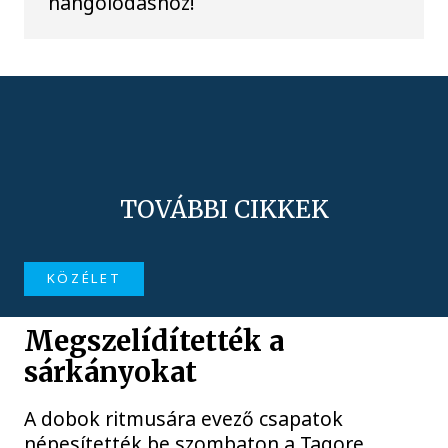
hangolódáshoz!
TOVÁBBI CIKKEK
KÖZÉLET
Megszelídítették a
sárkányokat
A dobok ritmusára evező csapatok
népesítették be szombaton a Tagore