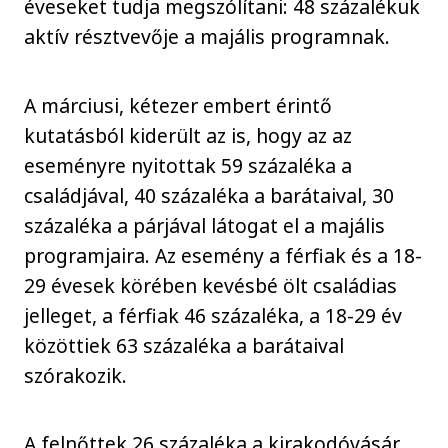
éveseket tudja megszólítani: 48 százalékuk
aktív résztvevője a majális programnak.
A márciusi, kétezer embert érintő
kutatásból kiderült az is, hogy az az
eseményre nyitottak 59 százaléka a
családjával, 40 százaléka a barátaival, 30
százaléka a párjával látogat el a majális
programjaira. Az esemény a férfiak és a 18-
29 évesek körében kevésbé ölt családias
jelleget, a férfiak 46 százaléka, a 18-29 év
közöttiek 63 százaléka a barátaival
szórakozik.
A felnőttek 26 százaléka a kirakodóvásár,