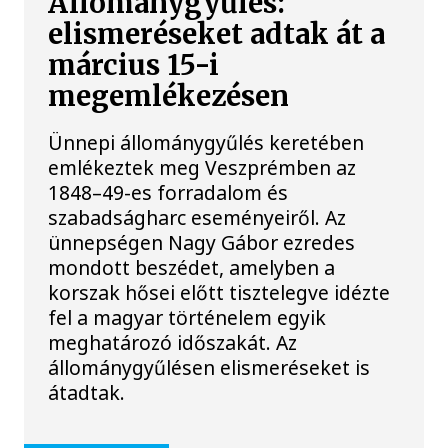
Állománygyűlés:
elismeréseket adtak át a
március 15-i
megemlékezésen
Ünnepi állománygyűlés keretében
emlékeztek meg Veszprémben az
1848–49-es forradalom és
szabadságharc eseményeiről. Az
ünnepségen Nagy Gábor ezredes
mondott beszédet, amelyben a
korszak hősei előtt tisztelegve idézte
fel a magyar történelem egyik
meghatározó időszakát. Az
állománygyűlésen elismeréseket is
átadtak.