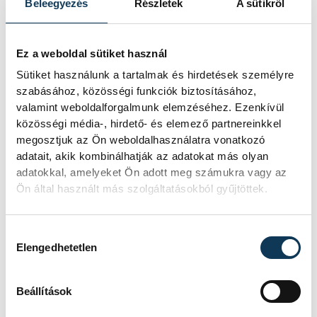
Beleegyezés
Részletek
A sütikről
Ez a weboldal sütiket használ
Sütiket használunk a tartalmak és hirdetések személyre
szabásához, közösségi funkciók biztosításához,
valamint weboldalforgalmunk elemzéséhez. Ezenkívül
közösségi média-, hirdető- és elemező partnereinkkel
megosztjuk az Ön weboldalhasználatra vonatkozó
adatait, akik kombinálhatják az adatokat más olyan
adatokkal, amelyeket Ön adott meg számukra vagy az
Ön által használt más szolgáltatásokból gyűjtöttek.
Hozzájárulás kiválasztása
Elengedhetetlen
TOVÁBBI CIKKEK
Beállítások