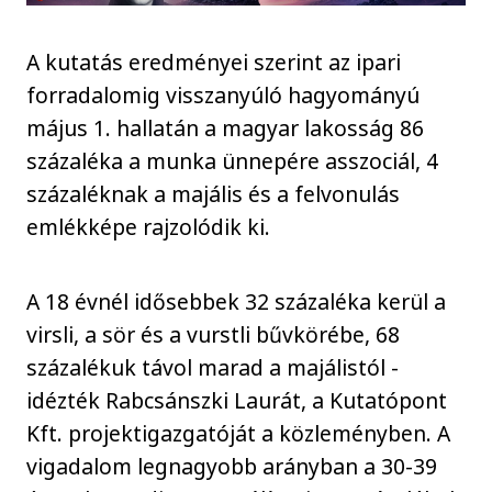
A kutatás eredményei szerint az ipari
forradalomig visszanyúló hagyományú
május 1. hallatán a magyar lakosság 86
százaléka a munka ünnepére asszociál, 4
százaléknak a majális és a felvonulás
emlékképe rajzolódik ki.
A 18 évnél idősebbek 32 százaléka kerül a
virsli, a sör és a vurstli bűvkörébe, 68
százalékuk távol marad a majálistól -
idézték Rabcsánszki Laurát, a Kutatópont
Kft. projektigazgatóját a közleményben. A
vigadalom legnagyobb arányban a 30-39