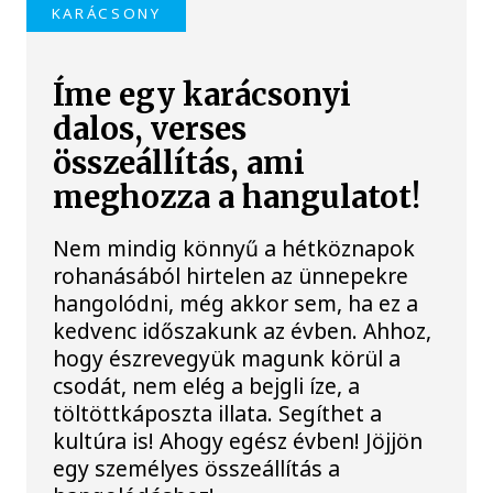
KARÁCSONY
Íme egy karácsonyi
dalos, verses
összeállítás, ami
meghozza a hangulatot!
Nem mindig könnyű a hétköznapok
rohanásából hirtelen az ünnepekre
hangolódni, még akkor sem, ha ez a
kedvenc időszakunk az évben. Ahhoz,
hogy észrevegyük magunk körül a
csodát, nem elég a bejgli íze, a
töltöttkáposzta illata. Segíthet a
kultúra is! Ahogy egész évben! Jöjjön
egy személyes összeállítás a