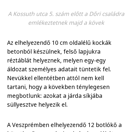
A Kossuth utca 5. szám előtt a Dőri családra
emlékeztetnek majd a kövek
Az elhelyezendő 10 cm oldalélű kockák
betonból készülnek, felső lapjukra
réztáblát helyeznek, melyen egy-egy
áldozat személyes adatait tüntetik fel.
Nevükkel ellentétben attól nem kell
tartani, hogy a kövekben ténylegesen
megbotlunk: azokat a járda síkjába
süllyesztve helyezik el.
A Veszprémben elhelyezendő 12 botlókő a