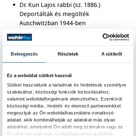
Dr. Kun Lajos rabbi (sz. 1886.)
Deportálták és megölték
Auschwitzban 1944-ben
Dr. Kun Lajosné sz. Pap Frida (sz. 1893.)
Deportálták és megölték
Auschwitzban 1944-ben
Beleegyezés
Részletek
A sütikről
Lantos Dezső (sz. 1886.) Deportálták
és megölték Auschwitzban 1944-ben
Ez a weboldal sütiket használ
Lantos Dezsőné sz. Kopstein Ilona
Sütiket használunk a tartalmak és hirdetések személyre
(1895.) Deportálták és megölték
szabásához, közösségi funkciók biztosításához,
Auschwitzban 1944-ben
valamint weboldalforgalmunk elemzéséhez. Ezenkívül
Lantos Anna (sz. 1924.) Deportálták és
közösségi média-, hirdető- és elemező partnereinkkel
megölték Auschwitzban 1944-ben
megosztjuk az Ön weboldalhasználatra vonatkozó
adatait, akik kombinálhatják az adatokat más olyan
Pillitz Ármin (sz. 1866.) Deportálták
adatokkal, amelyeket Ön adott meg számukra vagy az
1944-ben, útban Auschwitz felé a
Ön által használt más szolgáltatásokból gyűjtöttek.