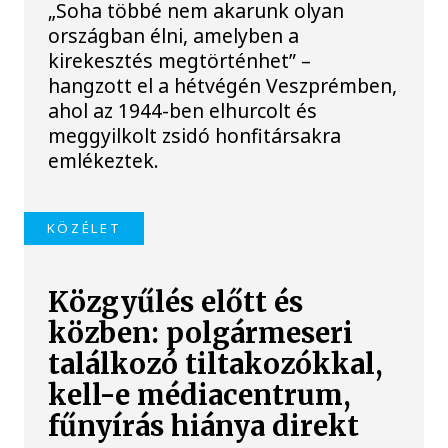
„Soha többé nem akarunk olyan
országban élni, amelyben a
kirekesztés megtörténhet” –
hangzott el a hétvégén Veszprémben,
ahol az 1944-ben elhurcolt és
meggyilkolt zsidó honfitársakra
emlékeztek.
KÖZÉLET
Közgyűlés előtt és
közben: polgármeseri
találkozó tiltakozókkal,
kell-e médiacentrum,
fűnyírás hiánya direkt