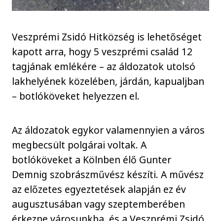
Veszprémi Zsidó Hitközség is lehetőséget
kapott arra, hogy 5 veszprémi család 12
tagjának emlékére – az áldozatok utolsó
lakhelyének közelében, járdán, kapualjban
– botlóköveket helyezzen el.
Az áldozatok egykor valamennyien a város
megbecsült polgárai voltak. A
botlóköveket a Kölnben élő Gunter
Demnig szobrászművész készíti. A művész
az előzetes egyeztetések alapján ez év
augusztusában vagy szeptemberében
érkezne városunkba, és a Veszprémi Zsidó