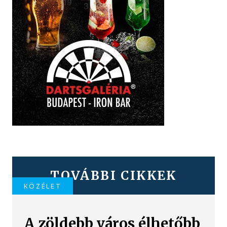
TOVÁBBI CIKKEK
KÖZÉLET
A zöldebb város élhetőbb