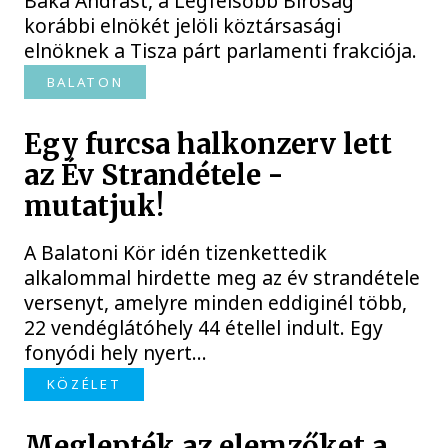
Baka Andrást, a Legfelsőbb Bíróság
korábbi elnökét jelöli köztársasági
elnöknek a Tisza párt parlamenti frakciója.
BALATON
Egy furcsa halkonzerv lett
az Év Strandétele -
mutatjuk!
A Balatoni Kör idén tizenkettedik
alkalommal hirdette meg az év strandétele
versenyt, amelyre minden eddiginél több,
22 vendéglátóhely 44 étellel indult. Egy
fonyódi hely nyert...
KÖZÉLET
Meglepték az elemzőket a