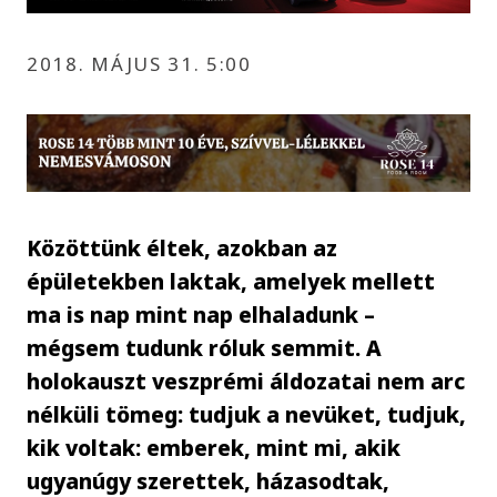
2018. MÁJUS 31. 5:00
Közöttünk éltek, azokban az
épületekben laktak, amelyek mellett
ma is nap mint nap elhaladunk –
mégsem tudunk róluk semmit. A
holokauszt veszprémi áldozatai nem arc
nélküli tömeg: tudjuk a nevüket, tudjuk,
kik voltak: emberek, mint mi, akik
ugyanúgy szerettek, házasodtak,