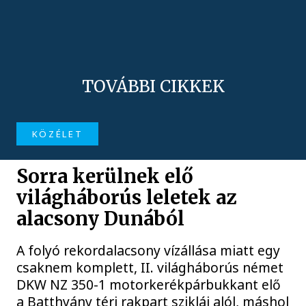
TOVÁBBI CIKKEK
KÖZÉLET
Sorra kerülnek elő
világháborús leletek az
alacsony Dunából
A folyó rekordalacsony vízállása miatt egy
csaknem komplett, II. világháborús német
DKW NZ 350-1 motorkerékpárbukkant elő
a Batthyány téri rakpart sziklái alól, máshol