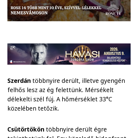
Szerdán
többnyire derült, illetve gyengén
felhős lesz az ég felettünk. Mérsékelt
délekelti szél fúj. A hőmérséklet 33°C
közelében tetőzik.
Csütörtökön
többnyire derült égre