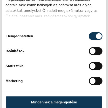
adatait, akik kombinálhatják az adatokat más olyan
adatokkal, amelyeket Ön adott meg számukra vagy az
Ön által használt más szolgáltatásokból gyűjtöttek.
Hozzájárulás kiválasztása
Elengedhetetlen
TOVÁBBI CIKKEK
IDŐJÁRÁS
Beállítások
Statisztikai
A legnehezebb nap
Marketing
IDŐJÁRÁS
Meghosszabbították a
Mindennek a megengedése