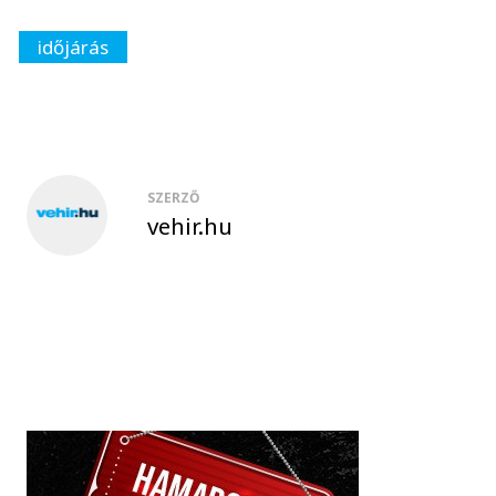
időjárás
SZERZŐ
vehir.hu