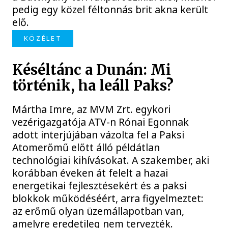
pedig egy közel féltonnás brit akna került
elő.
KÖZÉLET
Késéltánc a Dunán: Mi
történik, ha leáll Paks?
Mártha Imre, az MVM Zrt. egykori
vezérigazgatója ATV-n Rónai Egonnak
adott interjújában vázolta fel a Paksi
Atomerőmű előtt álló példátlan
technológiai kihívásokat. A szakember, aki
korábban éveken át felelt a hazai
energetikai fejlesztésekért és a paksi
blokkok működéséért, arra figyelmeztet:
az erőmű olyan üzemállapotban van,
amelyre eredetileg nem tervezték.