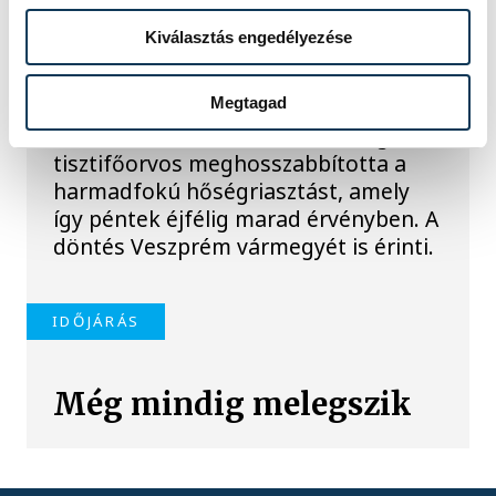
harmadfokú
Kiválasztás engedélyezése
hőségriasztást, továbbra
is extrém meleg várható
Megtagad
A tartós kánikula miatt az országos
tisztifőorvos meghosszabbította a
harmadfokú hőségriasztást, amely
így péntek éjfélig marad érvényben. A
döntés Veszprém vármegyét is érinti.
IDŐJÁRÁS
Még mindig melegszik