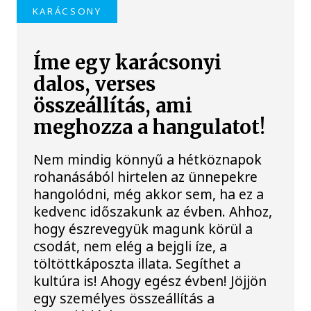
KARÁCSONY
Íme egy karácsonyi
dalos, verses
összeállítás, ami
meghozza a hangulatot!
Nem mindig könnyű a hétköznapok
rohanásából hirtelen az ünnepekre
hangolódni, még akkor sem, ha ez a
kedvenc időszakunk az évben. Ahhoz,
hogy észrevegyük magunk körül a
csodát, nem elég a bejgli íze, a
töltöttkáposzta illata. Segíthet a
kultúra is! Ahogy egész évben! Jöjjön
egy személyes összeállítás a