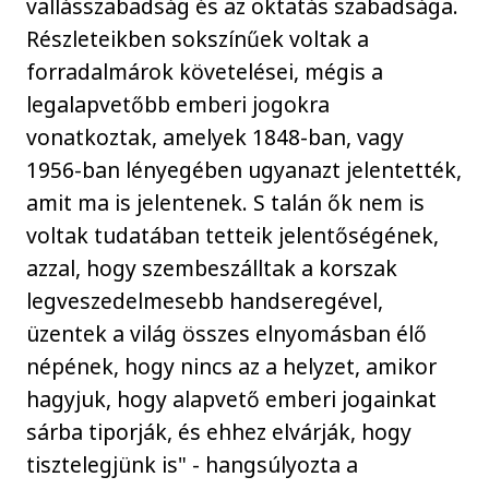
vallásszabadság és az oktatás szabadsága.
Részleteikben sokszínűek voltak a
forradalmárok követelései, mégis a
legalapvetőbb emberi jogokra
vonatkoztak, amelyek 1848-ban, vagy
1956-ban lényegében ugyanazt jelentették,
amit ma is jelentenek. S talán ők nem is
voltak tudatában tetteik jelentőségének,
azzal, hogy szembeszálltak a korszak
legveszedelmesebb handseregével,
üzentek a világ összes elnyomásban élő
népének, hogy nincs az a helyzet, amikor
hagyjuk, hogy alapvető emberi jogainkat
sárba tiporják, és ehhez elvárják, hogy
tisztelegjünk is" - hangsúlyozta a