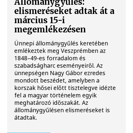
Állománygyűlés:
elismeréseket adtak át a
március 15-i
megemlékezésen
Ünnepi állománygyűlés keretében
emlékeztek meg Veszprémben az
1848–49-es forradalom és
szabadságharc eseményeiről. Az
ünnepségen Nagy Gábor ezredes
mondott beszédet, amelyben a
korszak hősei előtt tisztelegve idézte
fel a magyar történelem egyik
meghatározó időszakát. Az
állománygyűlésen elismeréseket is
átadtak.