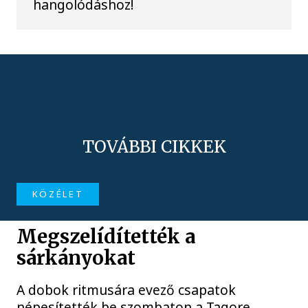
hangolódáshoz!
TOVÁBBI CIKKEK
KÖZÉLET
Megszelídítették a
sárkányokat
A dobok ritmusára evező csapatok
népesítették be szombaton a Tagore