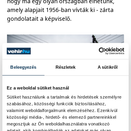
hogy ma egy olyan országban élhetünk,
amely alapjait 1956-ban vívták ki - zárta
gondolatait a képviselő.
Beleegyezés
Részletek
A sütikről
Ez a weboldal sütiket használ
Sütiket használunk a tartalmak és hirdetések személyre
szabásához, közösségi funkciók biztosításához,
valamint weboldalforgalmunk elemzéséhez. Ezenkívül
közösségi média-, hirdető- és elemező partnereinkkel
megosztjuk az Ön weboldalhasználatra vonatkozó
Az ünnepségen a Vadgesztenye Nyugdíjas
adatait, akik kombinálhatják az adatokat más olyan