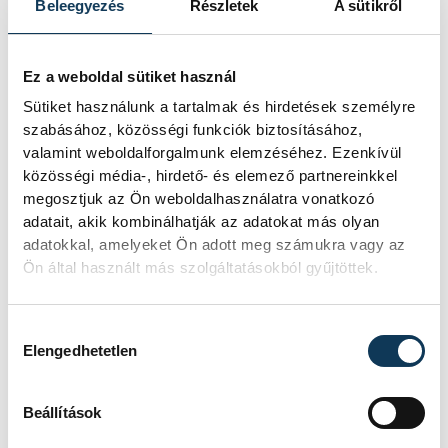
Beleegyezés
Részletek
A sütikről
egyéb
Ez a weboldal sütiket használ
Sütiket használunk a tartalmak és hirdetések személyre
szabásához, közösségi funkciók biztosításához,
SZERZŐ
valamint weboldalforgalmunk elemzéséhez. Ezenkívül
vehir.hu
közösségi média-, hirdető- és elemező partnereinkkel
megosztjuk az Ön weboldalhasználatra vonatkozó
adatait, akik kombinálhatják az adatokat más olyan
adatokkal, amelyeket Ön adott meg számukra vagy az
Ön által használt más szolgáltatásokból gyűjtöttek.
Hozzájárulás kiválasztása
Elengedhetetlen
Beállítások