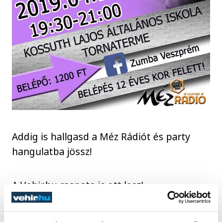
Addig is hallgasd a Méz Rádiót és party
hangulatba jössz!
A Vehir.hu csapata is ott lesz!