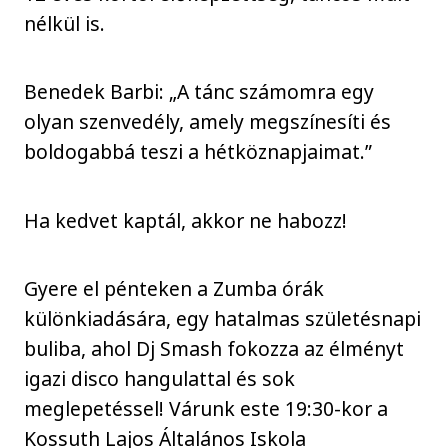
nélkül is.
Benedek Barbi: „A tánc számomra egy
olyan szenvedély, amely megszínesíti és
boldogabbá teszi a hétköznapjaimat.”
Ha kedvet kaptál, akkor ne habozz!
Gyere el pénteken a Zumba órák
különkiadására, egy hatalmas születésnapi
buliba, ahol Dj Smash fokozza az élményt
igazi disco hangulattal és sok
meglepetéssel! Várunk este 19:30-kor a
Kossuth Lajos Általános Iskola