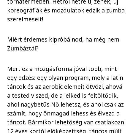
tornatermében. Hétről hétre új zenék, új
koreográfiák és mozdulatok edzik a zumba
szerelmeseit!
Miért érdemes kipróbálnod, ha még nem
Zumbáztál?
Mert ez a mozgásforma jóval több, mint
egy edzés: egy olyan program, mely a latin
táncok és az aerobic elemeit ötvözi, ahová
a tested viszed, de a lelked is feltöltődik,
ahol nagybetűs Nő lehetsz, és ahol csak az
számít, hogy önmagad lehess és élvezd a
táncot. Bármikor lehetőség van csatlakozni
12 éves kortól előképzettség, táncos múlt