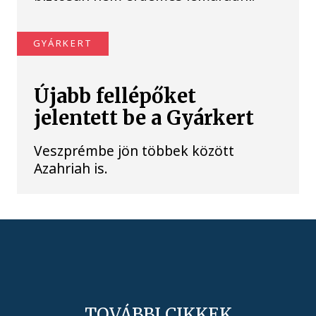
GYÁRKERT
Újabb fellépőket
jelentett be a Gyárkert
Veszprémbe jön többek között
Azahriah is.
TOVÁBBI CIKKEK