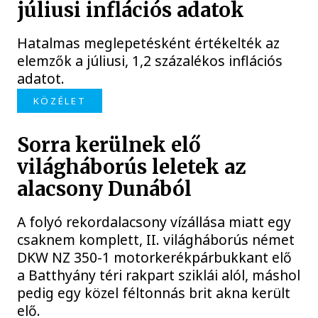
júliusi inflációs adatok
Hatalmas meglepetésként értékelték az
elemzők a júliusi, 1,2 százalékos inflációs
adatot.
KÖZÉLET
Sorra kerülnek elő
világháborús leletek az
alacsony Dunából
A folyó rekordalacsony vízállása miatt egy
csaknem komplett, II. világháborús német
DKW NZ 350-1 motorkerékpárbukkant elő
a Batthyány téri rakpart sziklái alól, máshol
pedig egy közel féltonnás brit akna került
elő.