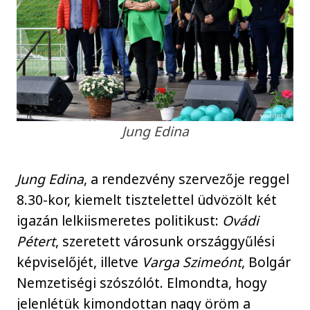
Jung Edina
Jung Edina
, a rendezvény szervezője reggel
8.30-kor, kiemelt tisztelettel üdvözölt két
igazán lelkiismeretes politikust:
Ovádi
Pétert
, szeretett városunk országgyűlési
képviselőjét, illetve
Varga Szimeónt
, Bolgár
Nemzetiségi szószólót. Elmondta, hogy
jelenlétük kimondottan nagy öröm a