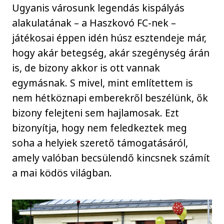
Ugyanis városunk legendás kispályás
alakulatának – ­a Haszkovó FC-nek –
játékosai éppen idén húsz esztendeje már,
hogy akár betegség, akár szegénység árán
is, de bizony akkor is ott vannak
egymásnak. S mivel, mint említettem is
nem hétköznapi emberekről beszélünk, ők
bizony felejteni sem hajlamosak. Ezt
bizonyítja, hogy nem feledkeztek meg
soha a helyiek szerető támogatásáról,
amely valóban becsülendő kincsnek számít
a mai ködös világban.