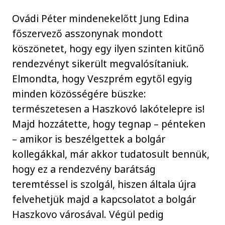
Ovádi Péter mindenekelőtt Jung Edina
főszervező asszonynak mondott
köszönetet, hogy egy ilyen szinten kitűnő
rendezvényt sikerült megvalósítaniuk.
Elmondta, hogy Veszprém egytől egyig
minden közösségére büszke:
természetesen a Haszkovó lakótelepre is!
Majd hozzátette, hogy tegnap – pénteken
– amikor is beszélgettek a bolgár
kollegákkal, már akkor tudatosult bennük,
hogy ez a rendezvény barátság
teremtéssel is szolgál, hiszen általa újra
felvehetjük majd a kapcsolatot a bolgár
Haszkovo városával. Végül pedig