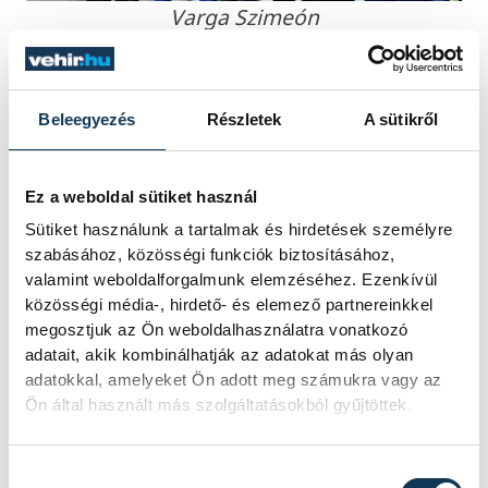
Varga Szimeón
A Bolgár Nemzetiségi szószóló Varga
Szimeón kiemelte, hogy Ovádi Péter szavai
Beleegyezés
Részletek
A sütikről
boldogsággal szolgáltak neki, miszerint a
két város újra felveszi majd a kapcsolatot a
Ez a weboldal sütiket használ
közeljövőben. Ennek kapcsán szavát is
Sütiket használunk a tartalmak és hirdetések személyre
adta képviselőnknek, hogy a jövőben
szabásához, közösségi funkciók biztosításához,
valamint weboldalforgalmunk elemzéséhez. Ezenkívül
bármikor örömmel segít majd a régiúj
közösségi média-, hirdető- és elemező partnereinkkel
kapcsolat kiépítésében.
megosztjuk az Ön weboldalhasználatra vonatkozó
adatait, akik kombinálhatják az adatokat más olyan
adatokkal, amelyeket Ön adott meg számukra vagy az
Ön által használt más szolgáltatásokból gyűjtöttek.
Hozzájárulás kiválasztása