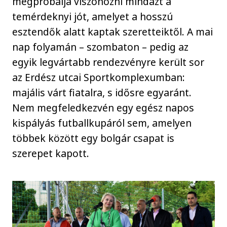
megpróbálja viszonozni mindazt a
temérdeknyi jót, amelyet a hosszú
esztendők alatt kaptak szeretteiktől. A mai
nap folyamán – szombaton – pedig az
egyik legvártabb rendezvényre került sor
az Erdész utcai Sportkomplexumban:
majális várt fiatalra, s idősre egyaránt.
Nem megfeledkezvén egy egész napos
kispályás futballkupáról sem, amelyen
többek között egy bolgár csapat is
szerepet kapott.