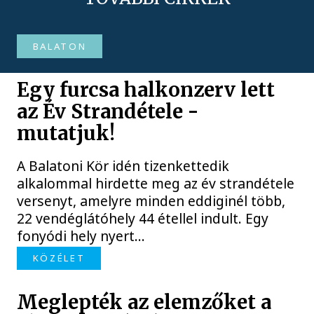
BALATON
Egy furcsa halkonzerv lett
az Év Strandétele -
mutatjuk!
A Balatoni Kör idén tizenkettedik
alkalommal hirdette meg az év strandétele
versenyt, amelyre minden eddiginél több,
22 vendéglátóhely 44 étellel indult. Egy
fonyódi hely nyert...
KÖZÉLET
Meglepték az elemzőket a