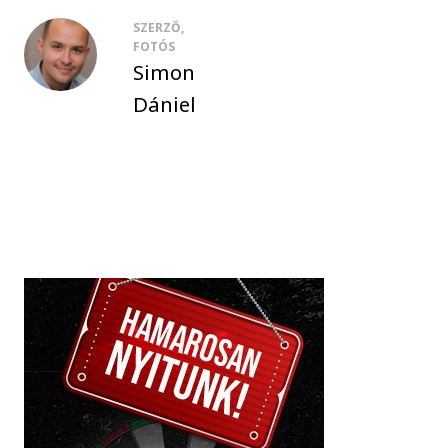
SZERZŐ,
FOTÓS
Simon
Dániel