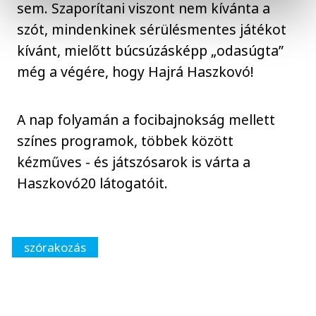
sem. Szaporítani viszont nem kívánta a
szót, mindenkinek sérülésmentes játékot
kívánt, mielőtt búcsúzásképp „odasúgta”
még a végére, hogy Hajrá Haszkovó!
A nap folyamán a focibajnokság mellett
színes programok, többek között
kézműves - és játszósarok is várta a
Haszkovó20 látogatóit.
szórakozás