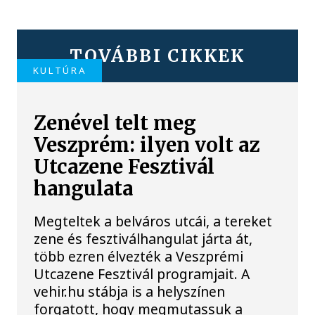
TOVÁBBI CIKKEK
KULTÚRA
Zenével telt meg
Veszprém: ilyen volt az
Utcazene Fesztivál
hangulata
Megteltek a belváros utcái, a tereket
zene és fesztiválhangulat járta át,
több ezren élvezték a Veszprémi
Utcazene Fesztivál programjait. A
vehir.hu stábja is a helyszínen
forgatott, hogy megmutassuk a