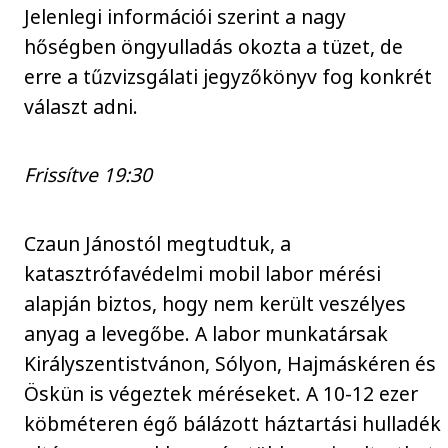
Jelenlegi információi szerint a nagy
hőségben öngyulladás okozta a tüzet, de
erre a tűzvizsgálati jegyzőkönyv fog konkrét
választ adni.
Frissítve 19:30
Czaun Jánostól megtudtuk, a
katasztrófavédelmi mobil labor mérési
alapján biztos, hogy nem került veszélyes
anyag a levegőbe. A labor munkatársak
Királyszentistvánon, Sólyon, Hajmáskéren és
Öskün is végeztek méréseket. A 10-12 ezer
köbméteren égő bálázott háztartási hulladék