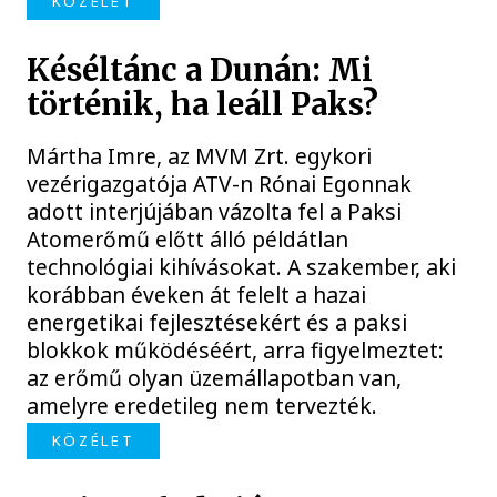
KÖZÉLET
Késéltánc a Dunán: Mi
történik, ha leáll Paks?
Mártha Imre, az MVM Zrt. egykori
vezérigazgatója ATV-n Rónai Egonnak
adott interjújában vázolta fel a Paksi
Atomerőmű előtt álló példátlan
technológiai kihívásokat. A szakember, aki
korábban éveken át felelt a hazai
energetikai fejlesztésekért és a paksi
blokkok működéséért, arra figyelmeztet:
az erőmű olyan üzemállapotban van,
amelyre eredetileg nem tervezték.
KÖZÉLET