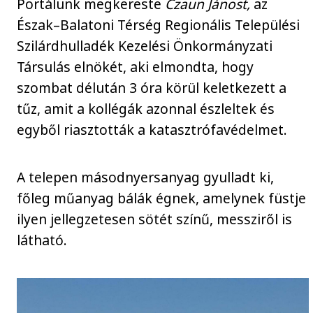
Portálunk megkereste
Czaun Jánost,
az
Észak–Balatoni Térség Regionális Települési
Szilárdhulladék Kezelési Önkormányzati
Társulás elnökét, aki elmondta, hogy
szombat délután 3 óra körül keletkezett a
tűz, amit a kollégák azonnal észleltek és
egyből riasztották a katasztrófavédelmet.
A telepen másodnyersanyag gyulladt ki,
főleg műanyag bálák égnek, amelynek füstje
ilyen jellegzetesen sötét színű, messziről is
látható.