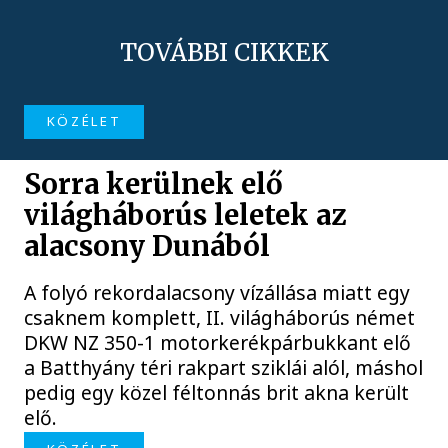
TOVÁBBI CIKKEK
KÖZÉLET
Sorra kerülnek elő
világháborús leletek az
alacsony Dunából
A folyó rekordalacsony vízállása miatt egy
csaknem komplett, II. világháborús német
DKW NZ 350-1 motorkerékpárbukkant elő
a Batthyány téri rakpart sziklái alól, máshol
pedig egy közel féltonnás brit akna került
elő.