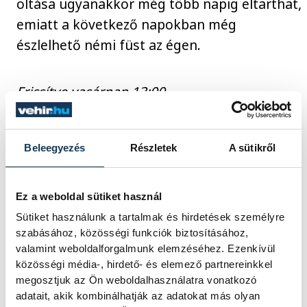
oltása ugyanakkor még több napig eltarthat,
emiatt a következő napokban még
észlelhető némi füst az égen.
Frissítve vasárnap 13:00
A lángok oltása továbbra is zajlik, a
Beleegyezés
Részletek
A sütikről
veszprémi, a pétfürdői, a siófoki, a
székesfehérvári, a pápai, az ajkai és a
Ez a weboldal sütiket használ
balatonfűzfői hivatásos tűzoltók közös
Sütiket használunk a tartalmak és hirdetések személyre
erővel, több oldalról támadva, öt vízsugárral
szabásához, közösségi funkciók biztosításához,
dolgoznak. A munkálatokat a
valamint weboldalforgalmunk elemzéséhez. Ezenkívül
katasztrófavédelmi műveleti szolgálat
közösségi média-, hirdető- és elemező partnereinkkel
irányítja. A katasztrófavédelmi mobil labor
megosztjuk az Ön weboldalhasználatra vonatkozó
adatait, akik kombinálhatják az adatokat más olyan
folyamatos méréseket végez a környező