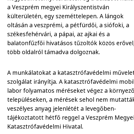
a Veszprém megyei Királyszentistván
külterületén, egy szeméttelepen. A lángok
oltásán a veszprémi, a pétfürdői, a siófoki, a
székesfehérvári, a pápai, az ajkai és a
balatonfűzfői hivatásos tűzoltók közös erővel
több oldalról támadva dolgoznak.
A munkálatokat a katasztrófavédelmi művelet
szolgálat irányítja. A katasztrófavédelmi mobi
labor folyamatos méréseket végez a környez
településeken, a mérések sehol nem mutatták
veszélyes anyag jelenlétét a levegőben-
tájékoztatott hétfő reggel a Veszprém Megye
Katasztrófavédelmi Hivatal.