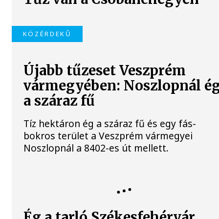
KÖZÉRDEKŰ
Újabb tűzeset Veszprém
vármegyében: Noszlopnál é
a száraz fű
Tíz hektáron ég a száraz fű és egy fás-
bokros terület a Veszprém vármegyei
Noszlopnál a 8402-es út mellett.
TŰZ
Ég a tarló Székesfehérvár