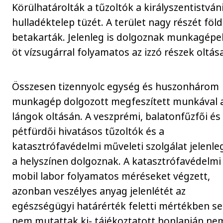
Körülhatárolták a tűzoltók a királyszentistván
hulladéktelep tüzét. A terület nagy részét föl
betakarták. Jelenleg is dolgoznak munkagépe
öt vízsugárral folyamatos az izzó részek oltás
Összesen tizennyolc egység és huszonhárom
munkagép dolgozott megfeszített munkával 
lángok oltásán. A veszprémi, balatonfűzfői és
pétfürdői hivatásos tűzoltók és a
katasztrófavédelmi műveleti szolgálat jelenleg
a helyszínen dolgoznak. A katasztrófavédelmi
mobil labor folyamatos méréseket végzett,
azonban veszélyes anyag jelenlétét az
egészségügyi határérték feletti mértékben se
nem mutattak ki- tájékoztatott honlapján ne