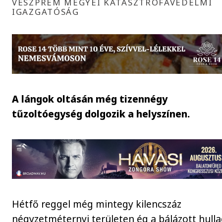
VESZPRÉM MEGYEI KATASZTRÓFAVÉDELMI
IGAZGATÓSÁG
A lángok oltásán még tizennégy
tűzoltóegység dolgozik a helyszínen.
Hétfő reggel még mintegy kilencszáz
négyzetméternyi területen ég a bálázott hull