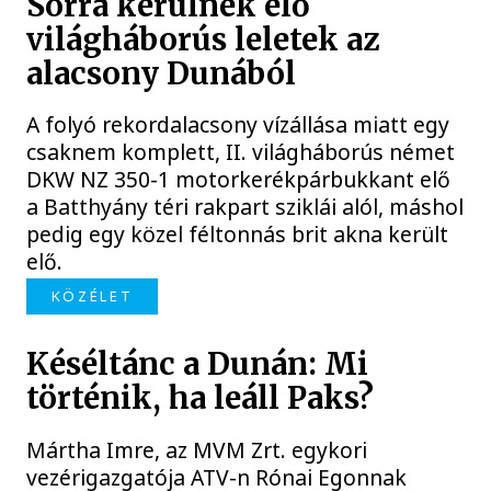
Sorra kerülnek elő
világháborús leletek az
alacsony Dunából
A folyó rekordalacsony vízállása miatt egy
csaknem komplett, II. világháborús német
DKW NZ 350-1 motorkerékpárbukkant elő
a Batthyány téri rakpart sziklái alól, máshol
pedig egy közel féltonnás brit akna került
elő.
KÖZÉLET
Késéltánc a Dunán: Mi
történik, ha leáll Paks?
Mártha Imre, az MVM Zrt. egykori
vezérigazgatója ATV-n Rónai Egonnak