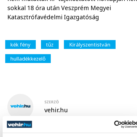
sokkal 18 óra után Veszprém Megyei
Katasztrófavédelmi Igazgatóság
kék fény
tűz
Királyszentistván
hulladékkezelő
SZERZŐ
vehir.hu