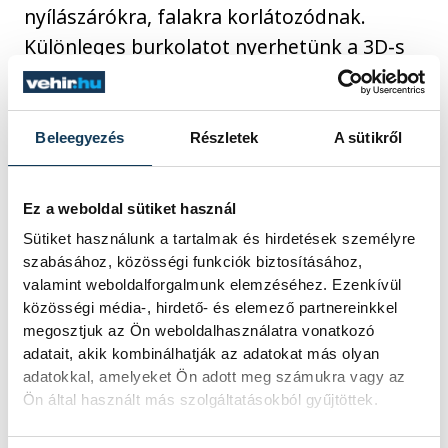
nyílászárókra, falakra korlátozódnak.
Különleges burkolatot nyerhetünk a 3D-s
csempematricával vagy a kifejezetten
padlóra alkalmazható anyagokkal. Az
öntapadós fólia sokoldalú
Beleegyezés
Részletek
A sütikről
felhasználásához igazodva, a tapéták
funkciójától függően különféle
Ez a weboldal sütiket használ
termékminta csomagok rendelhetők. Aki
Sütiket használunk a tartalmak és hirdetések személyre
szívesen nyitna a tükör-, illetve üvegfóliák
szabásához, közösségi funkciók biztosításához,
világa felé, annak is lehetősége van
valamint weboldalforgalmunk elemzéséhez. Ezenkívül
közösségi média-, hirdető- és elemező partnereinkkel
termékmintákon keresztül ismerkedni
megosztjuk az Ön weboldalhasználatra vonatkozó
ezekkel a típusokkal. A dekor és üvegfólia
adatait, akik kombinálhatják az adatokat más olyan
mellett padlóra alkalmazható
adatokkal, amelyeket Ön adott meg számukra vagy az
Ön által használt más szolgáltatásokból gyűjtöttek.
termékmintát is rendelhetünk.