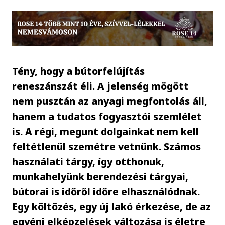
Tény, hogy a bútorfelújítás
reneszánszát éli. A jelenség mögött
nem pusztán az anyagi megfontolás áll,
hanem a tudatos fogyasztói szemlélet
is. A régi, megunt dolgainkat nem kell
feltétlenül szemétre vetnünk. Számos
használati tárgy, így otthonuk,
munkahelyünk berendezési tárgyai,
bútorai is időről időre elhasználódnak.
Egy költözés, egy új lakó érkezése, de az
egyéni elképzelések változása is életre