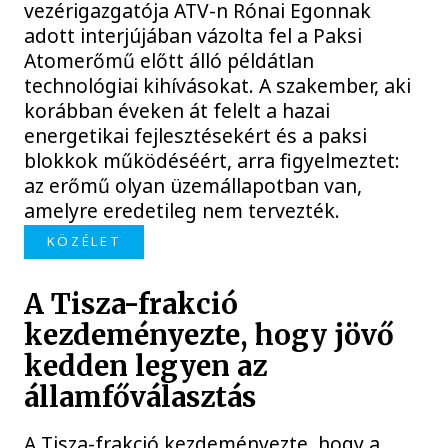
vezérigazgatója ATV-n Rónai Egonnak
adott interjújában vázolta fel a Paksi
Atomerőmű előtt álló példátlan
technológiai kihívásokat. A szakember, aki
korábban éveken át felelt a hazai
energetikai fejlesztésekért és a paksi
blokkok működéséért, arra figyelmeztet:
az erőmű olyan üzemállapotban van,
amelyre eredetileg nem tervezték.
KÖZÉLET
A Tisza-frakció
kezdeményezte, hogy jövő
kedden legyen az
államfőválasztás
A Tisza-frakció kezdeményezte, hogy a