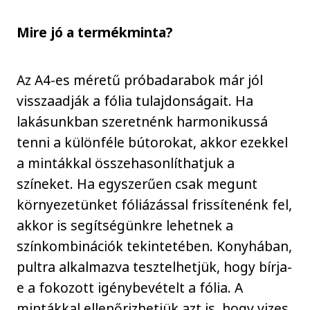
Mire jó a termékminta?
Az A4-es méretű próbadarabok már jól
visszaadják a fólia tulajdonságait. Ha
lakásunkban szeretnénk harmonikussá
tenni a különféle bútorokat, akkor ezekkel
a mintákkal összehasonlíthatjuk a
színeket. Ha egyszerűen csak megunt
környezetünket fóliázással frissítenénk fel,
akkor is segítségünkre lehetnek a
színkombinációk tekintetében. Konyhában,
pultra alkalmazva tesztelhetjük, hogy bírja-
e a fokozott igénybevételt a fólia. A
mintákkal ellenőrizhetjük azt is, hogy vizes