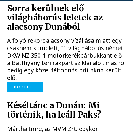
Sorra kerülnek elő
világháborús leletek az
alacsony Dunából
A folyó rekordalacsony vízállása miatt egy
csaknem komplett, II. világháborús német
DKW NZ 350-1 motorkerékpárbukkant elő
a Batthyány téri rakpart sziklái alól, máshol
pedig egy közel féltonnás brit akna került
elő.
KÖZÉLET
Késéltánc a Dunán: Mi
történik, ha leáll Paks?
Mártha Imre, az MVM Zrt. egykori