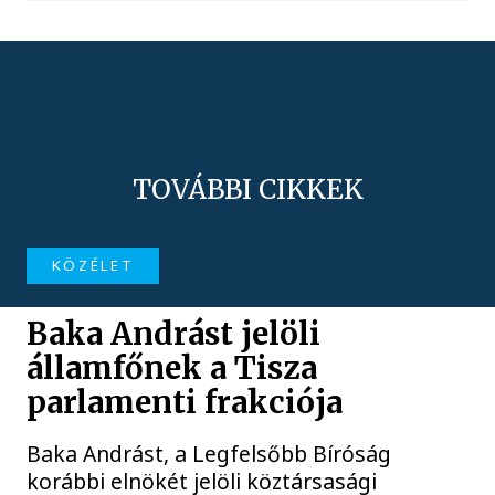
TOVÁBBI CIKKEK
KÖZÉLET
Baka Andrást jelöli
államfőnek a Tisza
parlamenti frakciója
Baka Andrást, a Legfelsőbb Bíróság
korábbi elnökét jelöli köztársasági