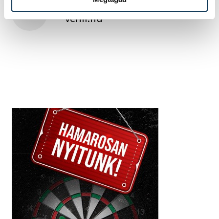
SZERZŐ
vehir.hu