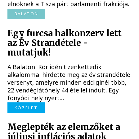
elnöknek a Tisza párt parlamenti frakciója.
BALATON
Egy furcsa halkonzerv lett
az Év Strandétele -
mutatjuk!
A Balatoni Kör idén tizenkettedik
alkalommal hirdette meg az év strandétele
versenyt, amelyre minden eddiginél több,
22 vendéglátóhely 44 étellel indult. Egy
fonyódi hely nyert...
KÖZÉLET
Meglepték az elemzőket a
júliusi inflációs adatok