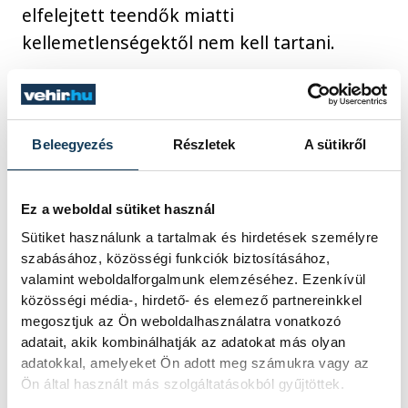
elfelejtett teendők miatti
kellemetlenségektől nem kell tartani.
Ráadásul tíznél kevesebb autó alatt is
költséghatékony konstrukciót vehetünk
Beleegyezés
Részletek
A sütikről
igénybe, a szükséges riportok pedig
bármikor lekérhetők.
Ez a weboldal sütiket használ
Sütiket használunk a tartalmak és hirdetések személyre
Hogyan lehet igénybe venni a
szabásához, közösségi funkciók biztosításához,
szolgáltatást?
valamint weboldalforgalmunk elemzéséhez. Ezenkívül
közösségi média-, hirdető- és elemező partnereinkkel
megosztjuk az Ön weboldalhasználatra vonatkozó
Ahhoz, hogy az Ön vállairól is levehesse a
adatait, akik kombinálhatják az adatokat más olyan
felesleges terheket a
SeaFleet
adatokkal, amelyeket Ön adott meg számukra vagy az
Ön által használt más szolgáltatásokból gyűjtöttek.
flottapartnere
, keresse fel weboldalukat!