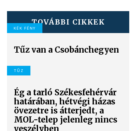
TOVÁBBI CIKKEK
KÉK FÉNY
Tűz van a Csobánchegyen
TŰZ
Ég a tarló Székesfehérvár
határában, hétvégi házas
övezetre is átterjedt, a
MOL-telep jelenleg nincs
veszélyben