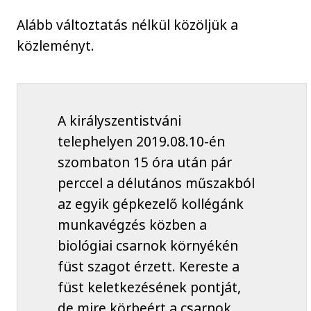
Alább változtatás nélkül közöljük a
közleményt.
A királyszentistváni
telephelyen 2019.08.10-én
szombaton 15 óra után pár
perccel a délutános műszakból
az egyik gépkezelő kollégánk
munkavégzés közben a
biológiai csarnok környékén
füst szagot érzett. Kereste a
füst keletkezésének pontját,
de mire körbeért a csarnok