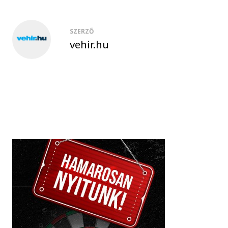
SZERZŐ
vehir.hu