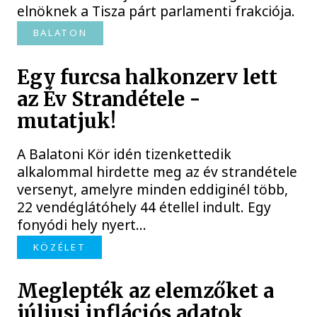
elnöknek a Tisza párt parlamenti frakciója.
BALATON
Egy furcsa halkonzerv lett
az Év Strandétele -
mutatjuk!
A Balatoni Kör idén tizenkettedik
alkalommal hirdette meg az év strandétele
versenyt, amelyre minden eddiginél több,
22 vendéglátóhely 44 étellel indult. Egy
fonyódi hely nyert...
KÖZÉLET
Meglepték az elemzőket a
júliusi inflációs adatok