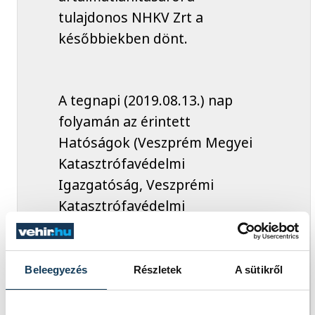
tulajdonos NHKV Zrt a
későbbiekben dönt.
A tegnapi (2019.08.13.) nap
folyamán az érintett
Hatóságok (Veszprém Megyei
Katasztrófavédelmi
Igazgatóság, Veszprémi
Katasztrófavédelmi
Kirendeltség, VEMKH VJH
Műszaki Engedélyezési,
Fogyasztóvédelmi és
Beleegyezés
Részletek
A sütikről
Foglalkoztatási Főosztály
Munkavédelmi és Munkaügyi