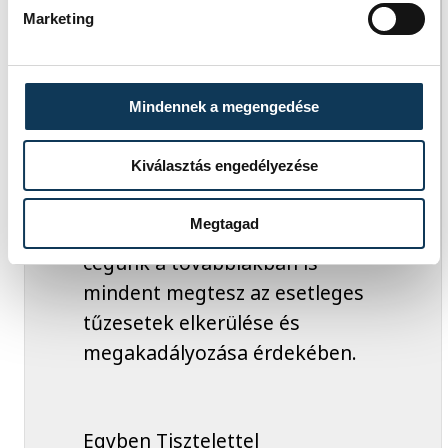
Marketing
között felfüggesztésre került,
de miután a technológia nem
sérült 2019.08.15-től a normál
Mindennek a megengedése
üzemmenet visszaállításra
került.
Kiválasztás engedélyezése
Megtagad
Tájékoztatjuk Önöket, hogy
cégünk a továbbiakban is
mindent megtesz az esetleges
tűzesetek elkerülése és
megakadályozása érdekében.
Egyben Tisztelettel