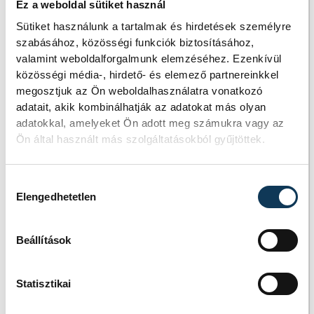
Ez a weboldal sütiket használ
Osztály, VEMKH BJH
Sütiket használunk a tartalmak és hirdetések személyre
Népegészségügyi Osztály,
szabásához, közösségi funkciók biztosításához,
Balatonalmádi
valamint weboldalforgalmunk elemzéséhez. Ezenkívül
közösségi média-, hirdető- és elemező partnereinkkel
Rendőrkapitányság, VEMKH
megosztjuk az Ön weboldalhasználatra vonatkozó
VJH Környezetvédelmi és
adatait, akik kombinálhatják az adatokat más olyan
Természetvédelmi Főosztály
adatokkal, amelyeket Ön adott meg számukra vagy az
Ön által használt más szolgáltatásokból gyűjtöttek.
Környezetvédelmi Osztály)
supervisori ellenőrzést
tartottak, az eljárás
Hozzájárulás kiválasztása
Elengedhetetlen
folyamatban van.
Beállítások
A tűzesetet követően a
Statisztikai
telephelyre a hulladék
beszállítása 2019.08.12-14.