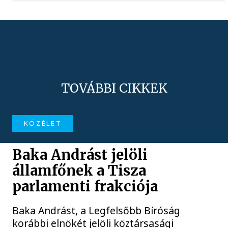
TOVÁBBI CIKKEK
KÖZÉLET
Baka Andrást jelöli
államfőnek a Tisza
parlamenti frakciója
Baka Andrást, a Legfelsőbb Bíróság
korábbi elnökét jelöli köztársasági