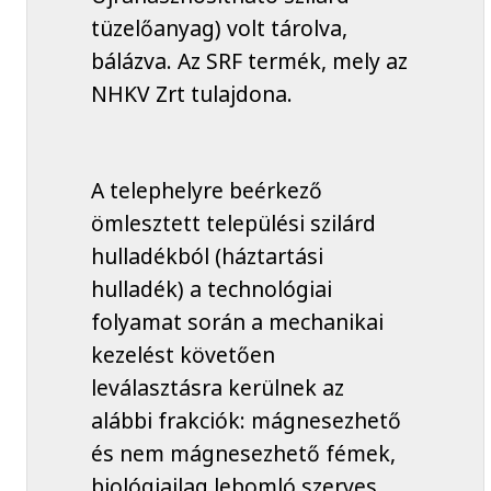
tüzelőanyag) volt tárolva,
bálázva. Az SRF termék, mely az
NHKV Zrt tulajdona.
A telephelyre beérkező
ömlesztett települési szilárd
hulladékból (háztartási
hulladék) a technológiai
folyamat során a mechanikai
kezelést követően
leválasztásra kerülnek az
alábbi frakciók: mágnesezhető
és nem mágnesezhető fémek,
biológiailag lebomló szerves