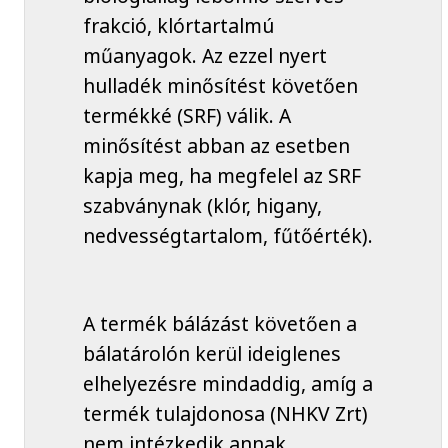
frakció, klórtartalmú
műanyagok. Az ezzel nyert
hulladék minősítést követően
termékké (SRF) válik. A
minősítést abban az esetben
kapja meg, ha megfelel az SRF
szabványnak (klór, higany,
nedvességtartalom, fűtőérték).
A termék bálázást követően a
bálatárolón kerül ideiglenes
elhelyezésre mindaddig, amíg a
termék tulajdonosa (NHKV Zrt)
nem intézkedik annak