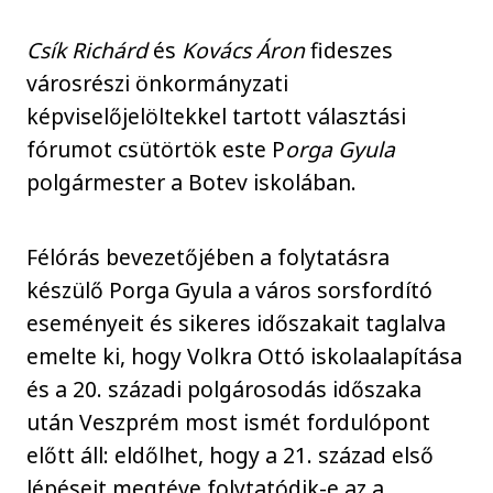
Csík Richárd
és
Kovács Áron
fideszes
városrészi önkormányzati
képviselőjelöltekkel tartott választási
fórumot csütörtök este P
orga Gyula
polgármester a Botev iskolában.
Félórás bevezetőjében a folytatásra
készülő Porga Gyula a város sorsfordító
eseményeit és sikeres időszakait taglalva
emelte ki, hogy Volkra Ottó iskolaalapítása
és a 20. századi polgárosodás időszaka
után Veszprém most ismét fordulópont
előtt áll: eldőlhet, hogy a 21. század első
lépéseit megtéve folytatódik-e az a