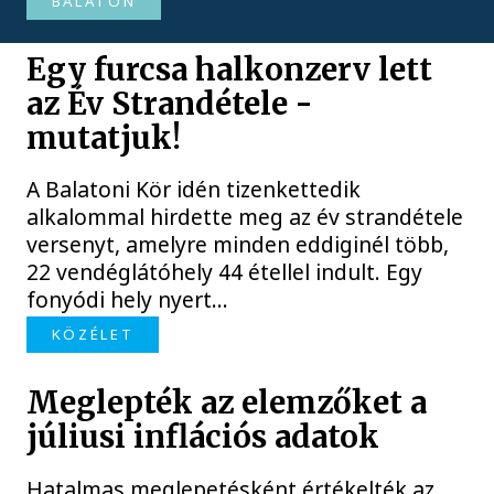
BALATON
Egy furcsa halkonzerv lett
az Év Strandétele -
mutatjuk!
A Balatoni Kör idén tizenkettedik
alkalommal hirdette meg az év strandétele
versenyt, amelyre minden eddiginél több,
22 vendéglátóhely 44 étellel indult. Egy
fonyódi hely nyert...
KÖZÉLET
Meglepték az elemzőket a
júliusi inflációs adatok
Hatalmas meglepetésként értékelték az