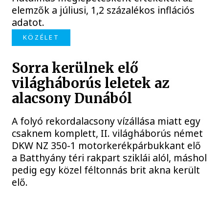
elemzők a júliusi, 1,2 százalékos inflációs
adatot.
KÖZÉLET
Sorra kerülnek elő
világháborús leletek az
alacsony Dunából
A folyó rekordalacsony vízállása miatt egy
csaknem komplett, II. világháborús német
DKW NZ 350-1 motorkerékpárbukkant elő
a Batthyány téri rakpart sziklái alól, máshol
pedig egy közel féltonnás brit akna került
elő.