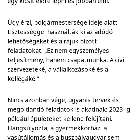
egy kicsit előre lépni és jobban élni.”
Úgy érzi, polgármestersége ideje alatt
tisztességgel használták ki az adódó
lehetőségeket és a rájuk bízott
feladatokat. „Ez nem egyszemélyes
teljesítmény, hanem csapatmunka. A civil
szervezeteké, a vállalkozásoké és a
kollégáké.”
Nincs azonban vége, ugyanis tervek és
megoldandó feladatok is akadnak: 2023-ig
például épületeket kellene felújítani.
Hangsúlyozta, a gyermekkórház, a
vasútállomás és a buszpályaudvar sem