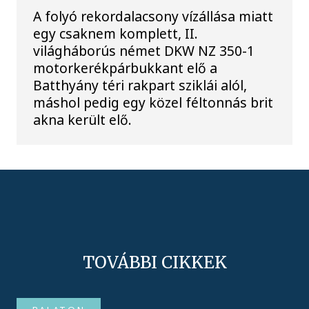
A folyó rekordalacsony vízállása miatt
egy csaknem komplett, II.
világháborús német DKW NZ 350-1
motorkerékpárbukkant elő a
Batthyány téri rakpart sziklái alól,
máshol pedig egy közel féltonnás brit
akna került elő.
TOVÁBBI CIKKEK