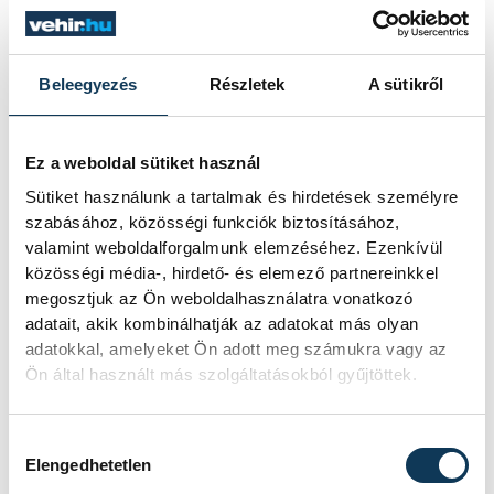
közlekedési helyzete is.
Az utóbbi négy
évben 4000-rel több autó jelent meg a
városban.
Úgy látja, a mostani közlekedési
Beleegyezés
Részletek
A sütikről
helyzetet nem egy körforgalom, egy
aluljáró, és az új kerékpárutak fogják
Ez a weboldal sütiket használ
megoldani, hanem a közösségi közlekedés
Sütiket használunk a tartalmak és hirdetések személyre
vonzóbbá tétele és generális intézkedések
szabásához, közösségi funkciók biztosításához,
olyan sorozata, mely összehangoltan kezeli
valamint weboldalforgalmunk elemzéséhez. Ezenkívül
a helyzetet. Ez is megoldandó feladat. A
közösségi média-, hirdető- és elemező partnereinkkel
megosztjuk az Ön weboldalhasználatra vonatkozó
helyzeten javíthat egyébként az új
adatait, akik kombinálhatják az adatokat más olyan
Aranyosvölgyi völgyhíd, mely jelenleg
adatokkal, amelyeket Ön adott meg számukra vagy az
tervezés alatt ál.
Ön által használt más szolgáltatásokból gyűjtöttek.
Porga kiemelte azt is, hogy a város évek
Hozzájárulás kiválasztása
Elengedhetetlen
óta a legbiztonságosabb megyeszékhely,