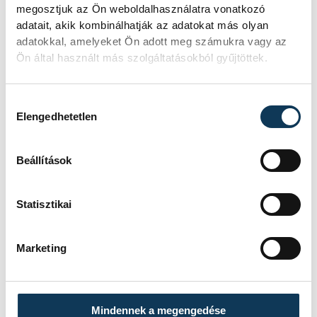
Települési Szilárdhulladék-kezelési
megosztjuk az Ön weboldalhasználatra vonatkozó
adatait, akik kombinálhatják az adatokat más olyan
Önkormányzati Társulás éléről lemondott
adatokkal, amelyeket Ön adott meg számukra vagy az
Czaun János helyére
Bázsa Botondot
Ön által használt más szolgáltatásokból gyűjtöttek.
(Fidesz-KDNP)
választotta meg a képviselő-
testület.
Hozzájárulás kiválasztása
Elengedhetetlen
Beállítások
Statisztikai
Marketing
Mindennek a megengedése