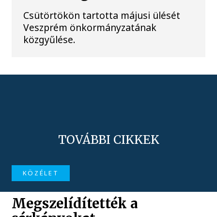
Csütörtökön tartotta májusi ülését
Veszprém önkormányzatának
közgyűlése.
TOVÁBBI CIKKEK
KÖZÉLET
Megszelídítették a