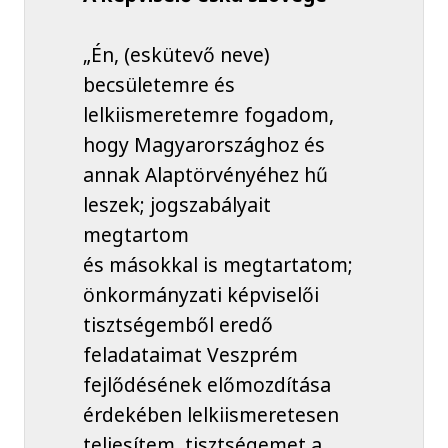
„Én, (eskütevő neve)
becsületemre és
lelkiismeretemre fogadom,
hogy Magyarországhoz és
annak Alaptörvényéhez hű
leszek; jogszabályait
megtartom
és másokkal is megtartatom;
önkormányzati képviselői
tisztségemből eredő
feladataimat Veszprém
fejlődésének előmozdítása
érdekében lelkiismeretesen
teljesítem, tisztségemet a