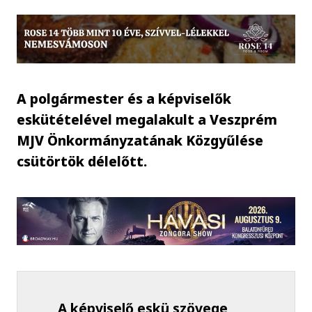
A polgármester és a képviselők
eskütételével megalakult a Veszprém
MJV Önkormányzatának Közgyűlése
csütörtök délelőtt.
A képviselő eskü szövege