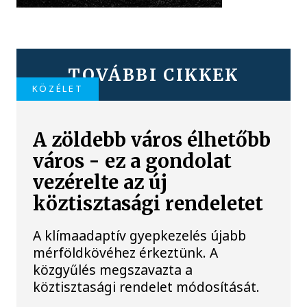
TOVÁBBI CIKKEK
KÖZÉLET
A zöldebb város élhetőbb
város - ez a gondolat
vezérelte az új
köztisztasági rendeletet
A klímaadaptív gyepkezelés újabb
mérföldkövéhez érkeztünk. A
közgyűlés megszavazta a
köztisztasági rendelet módosítását.