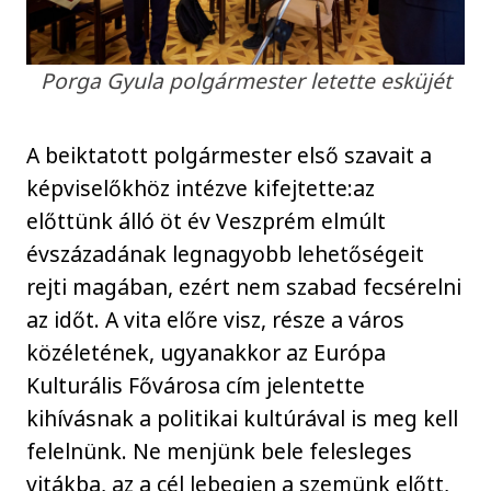
Porga Gyula polgármester letette esküjét
A beiktatott polgármester első szavait a
képviselőkhöz intézve kifejtette:az
előttünk álló öt év Veszprém elmúlt
évszázadának legnagyobb lehetőségeit
rejti magában, ezért nem szabad fecsérelni
az időt. A vita előre visz, része a város
közéletének, ugyanakkor az Európa
Kulturális Fővárosa cím jelentette
kihívásnak a politikai kultúrával is meg kell
felelnünk. Ne menjünk bele felesleges
vitákba, az a cél lebegjen a szemünk előtt,