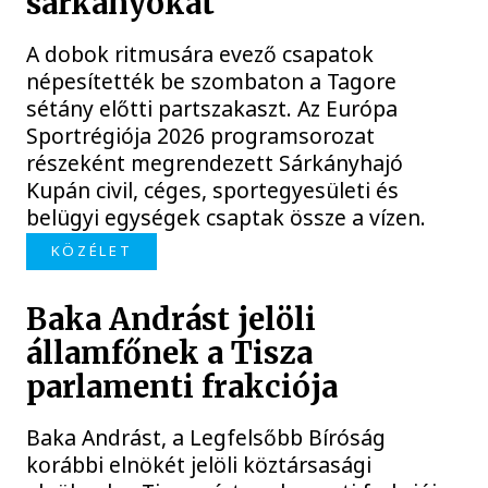
sárkányokat
A dobok ritmusára evező csapatok
népesítették be szombaton a Tagore
sétány előtti partszakaszt. Az Európa
Sportrégiója 2026 programsorozat
részeként megrendezett Sárkányhajó
Kupán civil, céges, sportegyesületi és
belügyi egységek csaptak össze a vízen.
KÖZÉLET
Baka Andrást jelöli
államfőnek a Tisza
parlamenti frakciója
Baka Andrást, a Legfelsőbb Bíróság
korábbi elnökét jelöli köztársasági