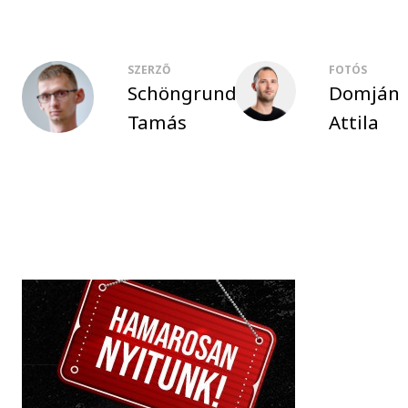
SZERZŐ
FOTÓS
Schöngrundtner
Domján
Tamás
Attila