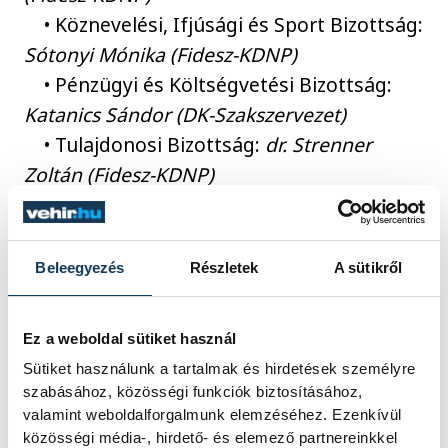
• Köznevelési, Ifjúsági és Sport Bizottság:
Sótonyi Mónika (Fidesz-KDNP)
• Pénzügyi és Költségvetési Bizottság:
Katanics Sándor (DK-Szakszervezet)
• Tulajdonosi Bizottság:
dr. Strenner
Zoltán (Fidesz-KDNP)
• Városstratégiai és Városmarketing
Bizottság:
Csik Richárd (Fidesz-KDNP)
Beleegyezés
Részletek
A sütikről
Az önkormányzat átláthatósági biztosának
Hartmann Ferencet (MSZP-LMP-Párbeszéd)
Ez a weboldal sütiket használ
választották meg.
Sütiket használunk a tartalmak és hirdetések személyre
szabásához, közösségi funkciók biztosításához,
valamint weboldalforgalmunk elemzéséhez. Ezenkívül
Az Észak-Balatoni Térség Regionális
közösségi média-, hirdető- és elemező partnereinkkel