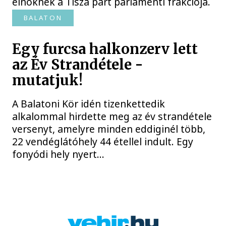
elnöknek a Tisza párt parlamenti frakciója.
BALATON
Egy furcsa halkonzerv lett
az Év Strandétele -
mutatjuk!
A Balatoni Kör idén tizenkettedik
alkalommal hirdette meg az év strandétele
versenyt, amelyre minden eddiginél több,
22 vendéglátóhely 44 étellel indult. Egy
fonyódi hely nyert...