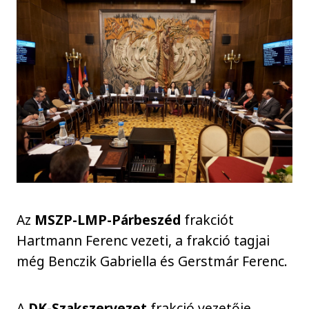
Az
MSZP-LMP-Párbeszéd
frakciót
Hartmann Ferenc vezeti, a frakció tagjai
még Benczik Gabriella és Gerstmár Ferenc.
A
DK-Szakszervezet
frakció vezetője