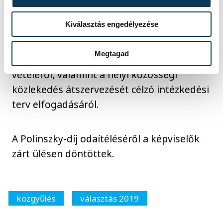
Kiválasztás engedélyezése
A képviselők döntöttek továbbá a Házgyári
út 1. épület 9-10. emeletének állami
Megtagad
tulajdonból önkormányzati tulajdonba
vételéről, valamint a helyi közösségi
közlekedés átszervezését célzó intézkedési
terv elfogadásáról.
A Polinszky-díj odaítéléséről a képviselők
zárt ülésen döntöttek.
közgyűlés
választás 2019