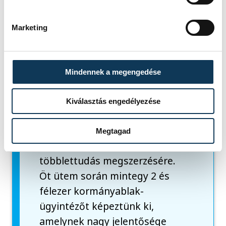
Marketing
"Ezeket a célokat felismerve és
szem előtt tartva valósult meg
korábban a projekt keretében
Mindennek a megengedése
21 olyan program, amely több
mint 20 ezer közigazgatásban
Kiválasztás engedélyezése
dolgozó munkatársunk
számára adott lehetőséget
Megtagad
bizonyos szakterületi
többlettudás megszerzésére.
Öt ütem során mintegy 2 és
félezer kormányablak-
ügyintézőt képeztünk ki,
amelynek nagy jelentősége