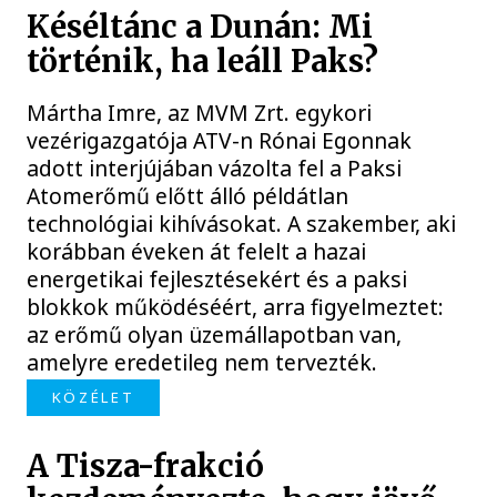
Késéltánc a Dunán: Mi
történik, ha leáll Paks?
Mártha Imre, az MVM Zrt. egykori
vezérigazgatója ATV-n Rónai Egonnak
adott interjújában vázolta fel a Paksi
Atomerőmű előtt álló példátlan
technológiai kihívásokat. A szakember, aki
korábban éveken át felelt a hazai
energetikai fejlesztésekért és a paksi
blokkok működéséért, arra figyelmeztet:
az erőmű olyan üzemállapotban van,
amelyre eredetileg nem tervezték.
KÖZÉLET
A Tisza-frakció