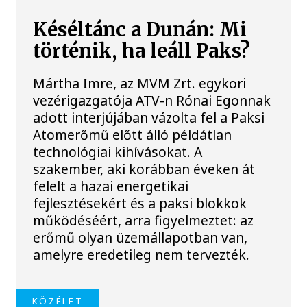
Késéltánc a Dunán: Mi
történik, ha leáll Paks?
Mártha Imre, az MVM Zrt. egykori
vezérigazgatója ATV-n Rónai Egonnak
adott interjújában vázolta fel a Paksi
Atomerőmű előtt álló példátlan
technológiai kihívásokat. A
szakember, aki korábban éveken át
felelt a hazai energetikai
fejlesztésekért és a paksi blokkok
működéséért, arra figyelmeztet: az
erőmű olyan üzemállapotban van,
amelyre eredetileg nem tervezték.
KÖZÉLET