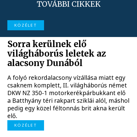
TOVÁBBI CIKKEK
KÖZÉLET
Sorra kerülnek elő
világháborús leletek az
alacsony Dunából
A folyó rekordalacsony vízállása miatt egy
csaknem komplett, II. világháborús német
DKW NZ 350-1 motorkerékpárbukkant elő
a Batthyány téri rakpart sziklái alól, máshol
pedig egy közel féltonnás brit akna került
elő.
KÖZÉLET