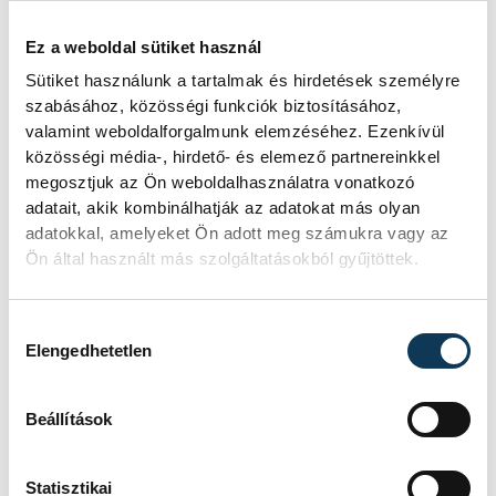
Ez a weboldal sütiket használ
Sütiket használunk a tartalmak és hirdetések személyre
szabásához, közösségi funkciók biztosításához,
Kiemelte, hogy a sikeres közigazgatás
valamint weboldalforgalmunk elemzéséhez. Ezenkívül
működtetésének és fenntartásának két
közösségi média-, hirdető- és elemező partnereinkkel
megosztjuk az Ön weboldalhasználatra vonatkozó
alappillére van: a megfelelően szervezett,
adatait, akik kombinálhatják az adatokat más olyan
rugalmas, gyorsan reagáló,
adatokkal, amelyeket Ön adott meg számukra vagy az
ügyfélközpontú intézményrendszer,
Ön által használt más szolgáltatásokból gyűjtöttek.
valamint a jól képzett, kompetens és
korszerű tudással rendelkező
Hozzájárulás kiválasztása
közigazgatási szakemberek megléte.
Elengedhetetlen
Azonban az alappillérek felállítása után is
folyamatosan folytatni kell a munkát nagy
Beállítások
hangsúlyt fektetve a területen dolgozó
szakemberek képzésére is.
Statisztikai