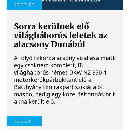
KÖZÉLET
Sorra kerülnek elő
világháborús leletek az
alacsony Dunából
A folyó rekordalacsony vízállása miatt
egy csaknem komplett, II.
világháborús német DKW NZ 350-1
motorkerékpárbukkant elő a
Batthyány téri rakpart sziklái alól,
máshol pedig egy közel féltonnás brit
akna került elő.
KÖZÉLET