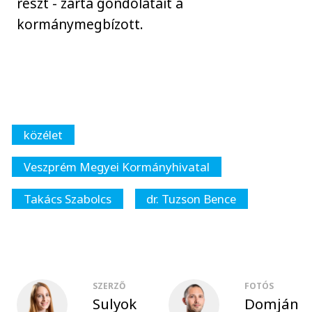
részt - zárta gondolatait a
kormánymegbízott.
közélet
Veszprém Megyei Kormányhivatal
Takács Szabolcs
dr. Tuzson Bence
SZERZŐ
FOTÓS
Sulyok
Domján