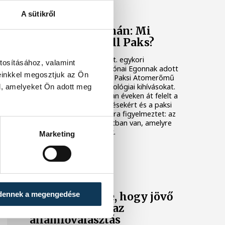
KÖZÉLET
A sütikről
Késéltánc a Dunán: Mi
történik, ha leáll Paks?
Mártha Imre, az MVM Zrt. egykori
tosításához, valamint
vezérigazgatója ATV-n Rónai Egonnak adott
einkkel megosztjuk az Ön
interjújában vázolta fel a Paksi Atomerőmű
előtt álló példátlan technológiai kihívásokat.
l, amelyeket Ön adott meg
A szakember, aki korábban éveken át felelt a
hazai energetikai fejlesztésekért és a paksi
blokkok működéséért, arra figyelmeztet: az
erőmű olyan üzemállapotban van, amelyre
eredetileg nem tervezték.
Marketing
KÖZÉLET
A Tisza-frakció
dennek a megengedése
kezdeményezte, hogy jövő
kedden legyen az
államfőválasztás