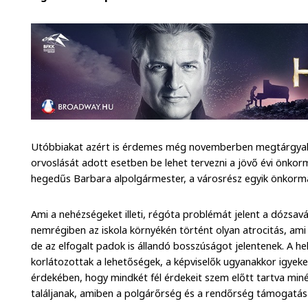
Utóbbiakat azért is érdemes még novemberben megtárgyalni
orvoslását adott esetben be lehet tervezni a jövő évi önko
hegedűs Barbara alpolgármester, a városrész egyik önkormá
Ami a nehézségeket illeti, régóta problémát jelent a dózsavá
nemrégiben az iskola környékén történt olyan atrocitás, ami 
de az elfogalt padok is állandó bosszúságot jelentenek. A 
korlátozottak a lehetőségek, a képviselők ugyanakkor igye
érdekében, hogy mindkét fél érdekeit szem előtt tartva mi
találjanak, amiben a polgárőrség és a rendőrség támogatásá