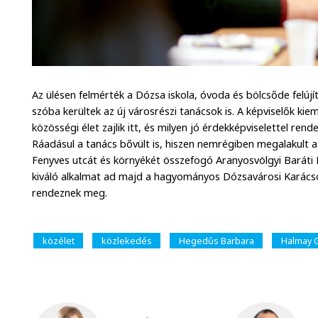
Az ülésen felmérték a Dózsa iskola, óvoda és bölcsőde felújít
szóba kerültek az új városrészi tanácsok is. A képviselők kie
közösségi élet zajlik itt, és milyen jó érdekképviselettel rendel
Ráadásul a tanács bővült is, hiszen nemrégiben megalakult a 
Fenyves utcát és környékét összefogó Aranyosvölgyi Baráti K
kiváló alkalmat ad majd a hagyományos Dózsavárosi Karács
rendeznek meg.
közélet
közlekedés
Hegedűs Barbara
Halmay 