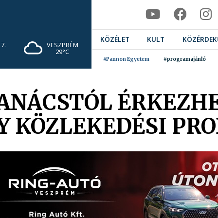
KÖZÉLET
KULT
KÖZÉRDEK
7.
VESZPRÉM
29°C
#Pannon Egyetem
#programajánló
TANÁCSTÓL ÉRKEZH
Y KÖZLEKEDÉSI P