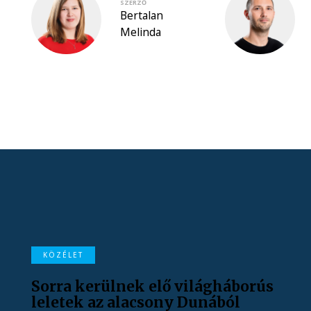
SZERZŐ
Bertalan
Melinda
KÖZÉLET
Sorra kerülnek elő világháborús
leletek az alacsony Dunából