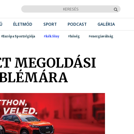
Ű
ÉLETMÓD
SPORT
PODCAST
GALÉRIA
#Európa Sportrégiója
#kék fény
#hőség
#energiaválság
ET MEGOLDÁSI
ROBLÉMÁRA