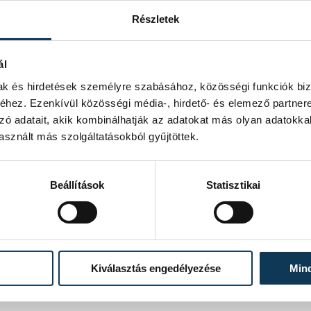
Részletek
ál
mak és hirdetések személyre szabásához, közösségi funkciók biz
hez. Ezenkívül közösségi média-, hirdető- és elemező partner
orlatilag az egész várost érinti: a
rre a megoldás éppen a tanácson
zó adatait, akik kombinálhatják az adatokat más olyan adatokka
hiszen mindenki elfogadta azt a
sznált más szolgáltatásokból gyűjtöttek.
ák meg, ezzel csökkentve a kisebb
t a Táncsics utca és a Pápai út
tlen innen kihajtani – összegzett
Beállítások
Statisztikai
gválasztott új, önkormányzati
ak az útfelújítások, aminek
ötti elkerülőt is összekötik a felújítás
Kiválasztás engedélyezése
Min
ajd az itt élők mindennapjait.