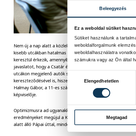
Beleegyezés
Ez a weboldal sütiket haszn
Sütiket használunk a tartal
weboldalforgalmunk elemzésé
Nem új a nap alatt a közlekedés problematikája sem, ami gyak
kisebb utcákban hatalmas autómennyiség torlódik össze. E
weboldalhasználatra vonatko
keresztül érkezik, amennyiben az önkormányzat is rábólint, 
számukra vagy az Ön által ha
javaslatot, hogy a Csatár és a Táncsics utca forgalmát ossz
utcákon megjelenő autók számát. Emellett kezdeni kell valami
Hozzájárulás kiválasztása
kereszteződésével is, hiszen csúcsidőben gyakorlatilag lehete
Elengedhetetlen
Halmay Gábor, a 11-es számú választókörzet októberben me
képviselője.
Optimizmusra ad ugyanakkor okot, hogy jövőre is folytatódn
eredményeket megújul a Kistó utca, valamint az Avar utca mög
Megtagad
alatt álló Pápai úttal, mindez pedig jelentősen megkönnyíti m