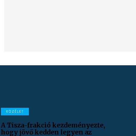
KÖZÉLET
A Tisza-frakció kezdeményezte,
hogy jövő kedden legyen az