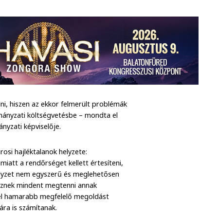
, hiszen az ekkor felmerült problémák
rmányzati költségvetésbe – mondta el
nyzati képviselője.
rosi hajléktalanok helyzete:
miatt a rendőrséget kellett értesíteni,
helyzet nem egyszerű és meglehetősen
keznek mindent megtenni annak
nél hamarabb megfelelő megoldást
ra is számítanak.