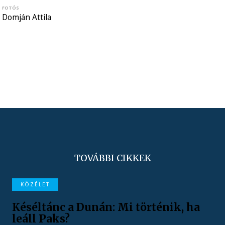
FOTÓS
Domján Attila
TOVÁBBI CIKKEK
KÖZÉLET
Késéltánc a Dunán: Mi történik, ha
leáll Paks?