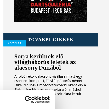
TOVÁBBI CIKKEK
KÖZÉLET
Sorra kerülnek elő
világháborús leletek az
alacsony Dunából
A folyó rekordalacsony vízállása miatt egy
csaknem komplett, II. világháborús német
DKW NZ 350-1 motorkerékpárbukkant elő a
Batthyány téri rakpart sziklái alól, máshol
pedig egy közel féltonnás brit akna került
elő.