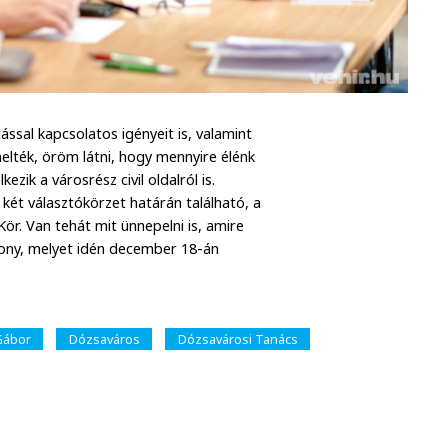
ással kapcsolatos igényeit is, valamint
melték, öröm látni, hogy mennyire élénk
kezik a városrész civil oldalról is.
két választókörzet határán található, a
ör. Van tehát mit ünnepelni is, amire
ony, melyet idén december 18-án
Gábor
Dózsaváros
Dózsavárosi Tanács