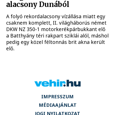
alacsony Dunából
A folyó rekordalacsony vízállása miatt egy
csaknem komplett, II. világháborús német
DKW NZ 350-1 motorkerékpárbukkant elő
a Batthyány téri rakpart sziklái alól, máshol
pedig egy közel féltonnás brit akna került
elő.
IMPRESSZUM
MÉDIAAJÁNLAT
JOGI NYILATKOZAT