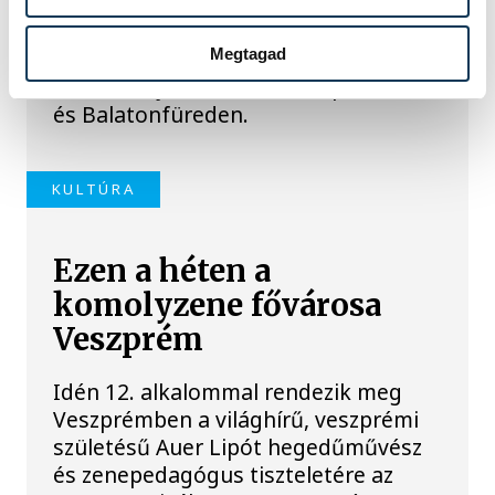
Két premierrel és egy premier előtti
vetítéssel készül a Veszprém-Balaton
Filmpiknik, amely augusztus 27. és 29.
Megtagad
között várja a nézőket Veszprémben
és Balatonfüreden.
KULTÚRA
Ezen a héten a
komolyzene fővárosa
Veszprém
Idén 12. alkalommal rendezik meg
Veszprémben a világhírű, veszprémi
születésű Auer Lipót hegedűművész
és zenepedagógus tiszteletére az