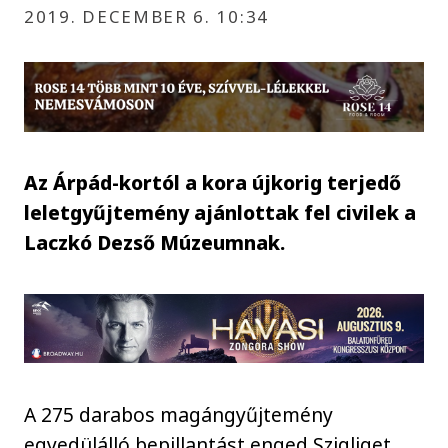
2019. DECEMBER 6. 10:34
Az Árpád-kortól a kora újkorig terjedő
leletgyűjtemény ajánlottak fel civilek a
Laczkó Dezső Múzeumnak.
A 275 darabos magángyűjtemény
egyedülálló bepillantást enged Szigliget