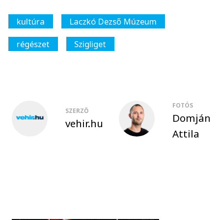
kultúra
Laczkó Dezső Múzeum
régészet
Szigliget
FOTÓS
SZERZŐ
Domján
vehir.hu
Attila