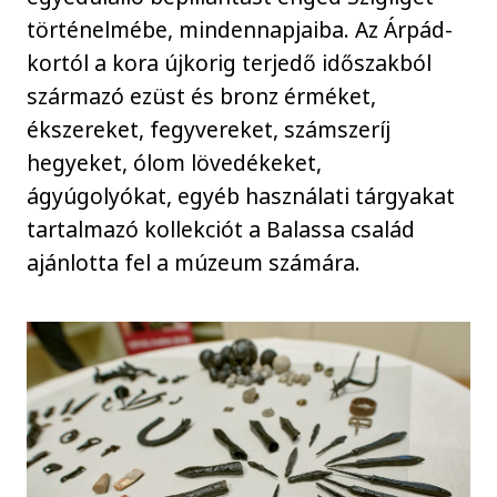
történelmébe, mindennapjaiba. Az Árpád-
kortól a kora újkorig terjedő időszakból
származó ezüst és bronz érméket,
ékszereket, fegyvereket, számszeríj
hegyeket, ólom lövedékeket,
ágyúgolyókat, egyéb használati tárgyakat
tartalmazó kollekciót a Balassa család
ajánlotta fel a múzeum számára.