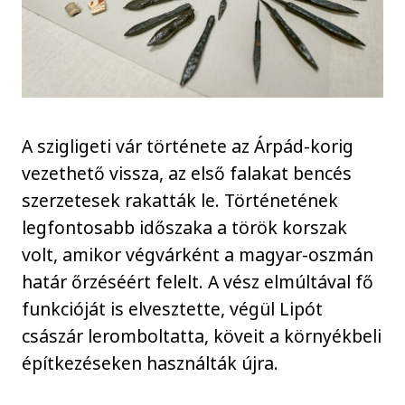
A szigligeti vár története az Árpád-korig
vezethető vissza, az első falakat bencés
szerzetesek rakatták le. Történetének
legfontosabb időszaka a török korszak
volt, amikor végvárként a magyar-oszmán
határ őrzéséért felelt. A vész elmúltával fő
funkcióját is elvesztette, végül Lipót
császár leromboltatta, köveit a környékbeli
építkezéseken használták újra.