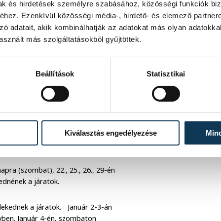
mak és hirdetések személyre szabásához, közösségi funkciók biz
hez. Ezenkívül közösségi média-, hirdető- és elemező partner
zó adatait, akik kombinálhatják az adatokat más olyan adatokka
kor
sznált más szolgáltatásokból gyűjtöttek.
percenként 2.00 óráig, majd 2.50, 3:47,
Beállítások
Statisztikai
, 22.26 tovább 30 percenként 2.26 óráig,
kor (Gyulafirátótról 1.30-kor)
Kiválasztás engedélyezése
Min
apra (szombat), 22., 25., 26., 29-én
ednének a járatok.
zlekednek a járatok. Január 2-3-án
nyben. Január 4-én, szombaton