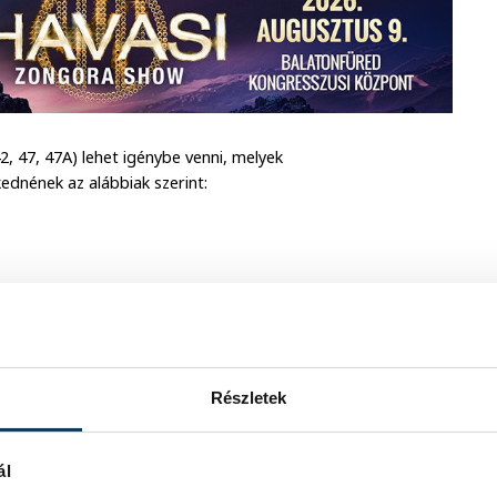
42, 47, 47A) lehet igénybe venni, melyek
ednének az alábbiak szerint:
10 órakor
0, 21.30, 23.00 órakor, tovább a szokásos
Részletek
 20.26(A), 22.01, 23.26(A) órakor, tovább
ál