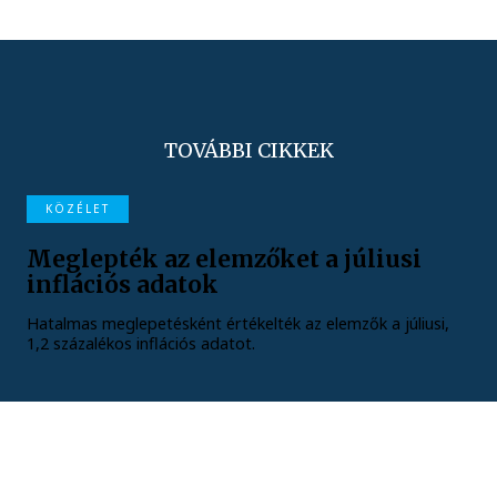
TOVÁBBI CIKKEK
KÖZÉLET
Meglepték az elemzőket a júliusi
inflációs adatok
Hatalmas meglepetésként értékelték az elemzők a júliusi,
1,2 százalékos inflációs adatot.