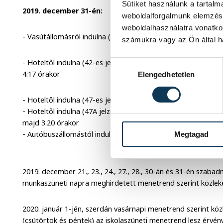
Sütiket használunk a tartal
2019. december 31-én:
weboldalforgalmunk elemzésé
weboldalhasználatra vonatko
- Vasútállomásról indulna (47-es jelzéssel): 22,10, 3.59 óra
számukra vagy az Ön által ha
- Hoteltől indulna (42-es jelzéssel): 20.00, 20.30, tovább 30 
Hozzájárulás kiválasztása
4:17 órakor
Elengedhetetlen
- Hoteltől indulna (47-es jelzéssel): 22.01 és 3.50 órakor
- Hoteltől indulna (47A jelzéssel): 19.56, 20.26, 20.56, 21.26
majd 3.20 órakor
- Autóbuszállomástól indulna (23-as jelzéssel): 1.05, 2.35 óra
Megtagad
2019. december 21., 23., 24., 27., 28., 30-án és 31-én szabadn
munkaszüneti napra meghirdetett menetrend szerint közlek
2020. január 1-jén, szerdán vasárnapi menetrend szerint kö
(csütörtök és péntek) az iskolaszüneti menetrend lesz érvé