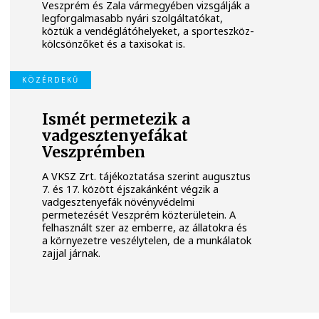
Veszprém és Zala vármegyében vizsgálják a
legforgalmasabb nyári szolgáltatókat,
köztük a vendéglátóhelyeket, a sporteszköz-
kölcsönzőket és a taxisokat is.
KÖZÉRDEKŰ
Ismét permetezik a
vadgesztenyefákat
Veszprémben
A VKSZ Zrt. tájékoztatása szerint augusztus
7. és 17. között éjszakánként végzik a
vadgesztenyefák növényvédelmi
permetezését Veszprém közterületein. A
felhasznált szer az emberre, az állatokra és
a környezetre veszélytelen, de a munkálatok
zajjal járnak.