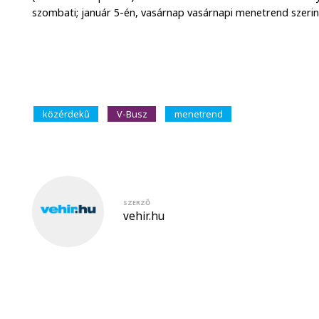
szombati; január 5-én, vasárnap vasárnapi menetrend szerin
közérdekű
V-Busz
menetrend
SZERZŐ
vehir.hu