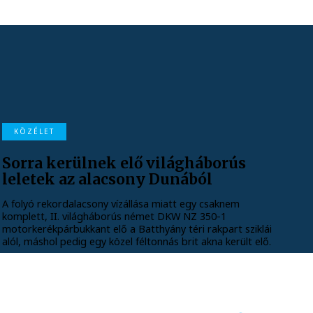
KÖZÉLET
Sorra kerülnek elő világháborús
leletek az alacsony Dunából
A folyó rekordalacsony vízállása miatt egy csaknem
komplett, II. világháborús német DKW NZ 350-1
motorkerékpárbukkant elő a Batthyány téri rakpart sziklái
alól, máshol pedig egy közel féltonnás brit akna került elő.