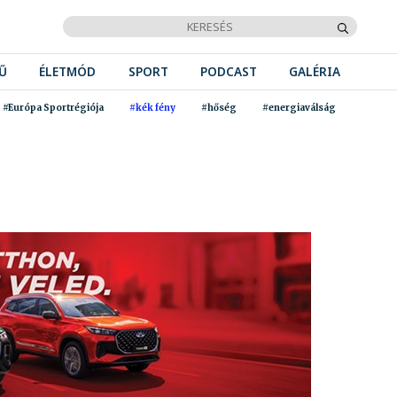
Ű
ÉLETMÓD
SPORT
PODCAST
GALÉRIA
#Európa Sportrégiója
#kék fény
#hőség
#energiaválság