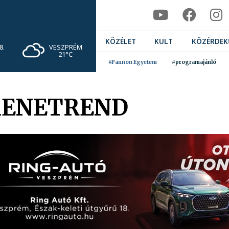
KÖZÉLET
KULT
KÖZÉRDEK
VESZPRÉM
8.
21°C
#Pannon Egyetem
#programajánló
MENETREND