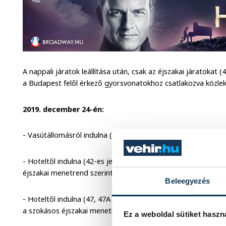
A nappali járatok leállítása után, csak az éjszakai járatokat (
a Budapest felől érkező gyorsvonatokhoz csatlakozva közlek
2019. december 24-én:
- Vasútállomásról indulna (47-es jelzéssel): 17.35, 18.35, 22,
- Hoteltől indulna (42-es jelzéssel): 17.00, 18.00, 19.00, 20.0
éjszakai menetrend szerint
Beleegyezés
- Hoteltől indulna (47, 47A jelzéssel): 17.26, 18.26, 19.26(A),
a szokásos éjszakai menetrend szerint
Ez a weboldal sütiket haszn