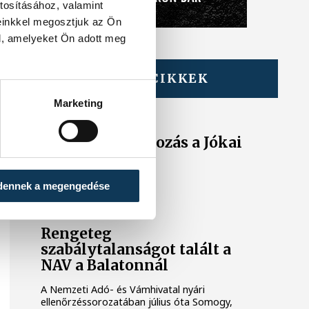
tosításához, valamint
einkkel megosztjuk az Ön
l, amelyeket Ön adott meg
TOVÁBBI CIKKEK
KÖZÉRDEKŰ
Marketing
Ideiglenes
forgalomkorlátozás a Jókai
utcában
dennek a megengedése
KÖZÉRDEKŰ
Rengeteg
szabálytalanságot talált a
NAV a Balatonnál
A Nemzeti Adó- és Vámhivatal nyári
ellenőrzéssorozatában július óta Somogy,