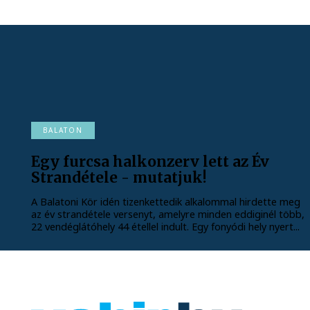
BALATON
Egy furcsa halkonzerv lett az Év
Strandétele - mutatjuk!
A Balatoni Kör idén tizenkettedik alkalommal hirdette meg
az év strandétele versenyt, amelyre minden eddiginél több,
22 vendéglátóhely 44 étellel indult. Egy fonyódi hely nyert...