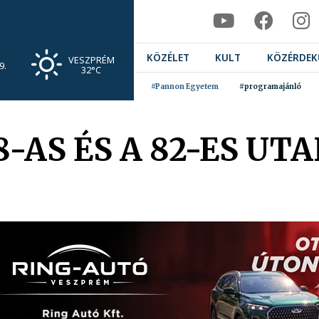
KÖZÉLET
KULT
KÖZÉRDEK
VESZPRÉM
9.
32°C
#Pannon Egyetem
#programajánló
-AS ÉS A 82-ES UT