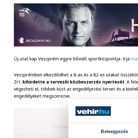
Új utat kap Veszprém egyre bővülő sportközpontja- írja
ma 
Veszprémben elkezdődhet a 8-as és a 82-es utakat összeköt
Zrt.
kihirdette a tervezői közbeszerzés nyertesét
. A fe
végezheti el, többek közt az engedélyezési tervet és a kivite
engedélyeket megszerezve.
Beleegyezés