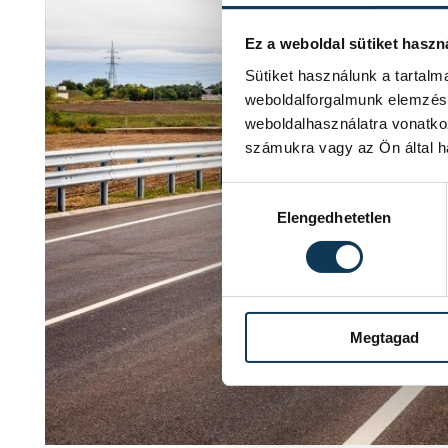
Ez a weboldal sütiket haszn
Sütiket használunk a tartal
weboldalforgalmunk elemzésé
weboldalhasználatra vonatko
számukra vagy az Ön által ha
Hozzájárulás kiválasztása
Elengedhetetlen
Megtagad