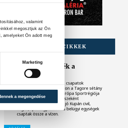
tosításához, valamint
einkkel megosztjuk az Ön
l, amelyeket Ön adott meg
TOVÁBBI CIKKEK
KÖZÉLET
Marketing
Megszelídítették a
sárkányokat
A dobok ritmusára evező csapatok
népesítették be szombaton a Tagore sétány
előtti partszakaszt. Az Európa Sportrégiója
dennek a megengedése
2026 programsorozat részeként
megrendezett Sárkányhajó Kupán civil,
céges, sportegyesületi és belügyi egységek
csaptak össze a vízen.