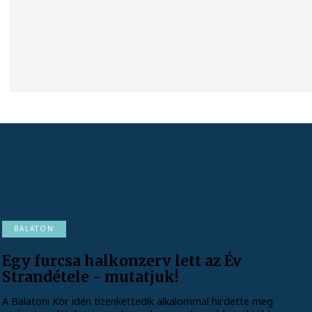
BALATON
Egy furcsa halkonzerv lett az Év
Strandétele - mutatjuk!
A Balatoni Kör idén tizenkettedik alkalommal hirdette meg