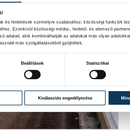
ál
mak és hirdetések személyre szabásához, közösségi funkciók biz
hez. Ezenkívül közösségi média-, hirdető- és elemező partner
zó adatait, akik kombinálhatják az adatokat más olyan adatokka
sznált más szolgáltatásokból gyűjtöttek.
Beállítások
Statisztikai
Kiválasztás engedélyezése
Min