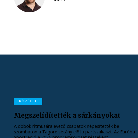
KÖZÉLET
Megszelídítették a sárkányokat
A dobok ritmusára evező csapatok népesítették be
szombaton a Tagore sétány előtti partszakaszt. Az Európa
Sportrégiója 2026 programsorozat részeként