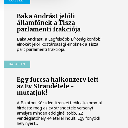
KÖZÉLET
Baka Andrást jelöli
államfőnek a Tisza
parlamenti frakciója
Baka Andrást, a Legfelsőbb Bíróság korábbi
elnökét jelöli köztársasági elnöknek a Tisza
párt parlamenti frakciója.
BALATON
Egy furcsa halkonzerv lett
az Év Strandétele -
mutatjuk!
A Balatoni Kör idén tizenkettedik alkalommal
hirdette meg az év strandétele versenyt,
amelyre minden eddiginél több, 22
vendéglátóhely 44 étellel indult. Egy fonyódi
hely nyert...