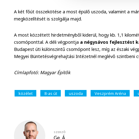
A két főút összekötése a most épülő uszoda, valamint a m
megközelítését is szolgálja majd.
A most közzétett hirdetményből kiderül, hogy kb. 1,1 kilomét
csomóponttal. A déli végpontja
a négysávos fejlesztést 
Budapest úti különszintű csomópont lesz, míg az északi vé
Megyei Büntetésvégrehajtási Intézetnél meglévő szintbeni 
Címlapfotó: Magyar Építők
közélet
8-as út
uszoda
Veszprém Aréna
SZERZŐ
Ge. Á.