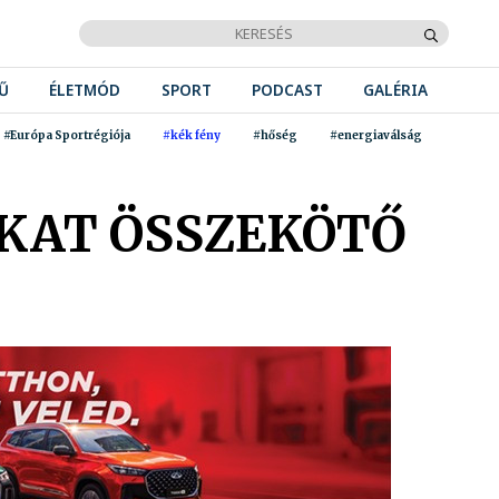
Ű
ÉLETMÓD
SPORT
PODCAST
GALÉRIA
#Európa Sportrégiója
#kék fény
#hőség
#energiaválság
AKAT ÖSSZEKÖTŐ