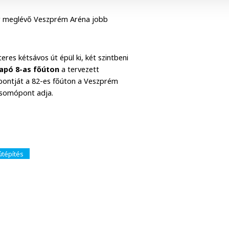
ár meglévő Veszprém Aréna jobb
eres kétsávos út épül ki, két szintbeni
kapó 8-as főúton
a tervezett
gpontját a 82-es főúton a Veszprém
csomópont adja.
útépítés