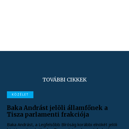
TOVÁBBI CIKKEK
KÖZÉLET
Baka Andrást jelöli államfőnek a
Tisza parlamenti frakciója
Baka Andrást, a Legfelsőbb Bíróság korábbi elnökét jelöli