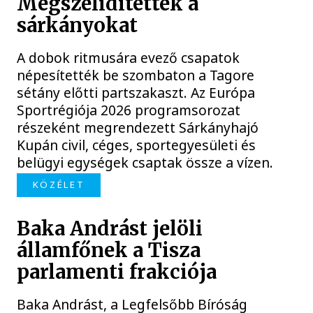
Megszelídítették a
sárkányokat
A dobok ritmusára evező csapatok
népesítették be szombaton a Tagore
sétány előtti partszakaszt. Az Európa
Sportrégiója 2026 programsorozat
részeként megrendezett Sárkányhajó
Kupán civil, céges, sportegyesületi és
belügyi egységek csaptak össze a vízen.
KÖZÉLET
Baka Andrást jelöli
államfőnek a Tisza
parlamenti frakciója
Baka Andrást, a Legfelsőbb Bíróság