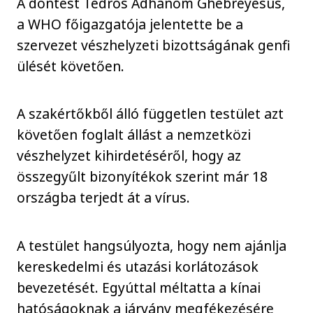
A döntést Tedros Adhanom Ghebreyesus,
a WHO főigazgatója jelentette be a
szervezet vészhelyzeti bizottságának genfi
ülését követően.
A szakértőkből álló független testület azt
követően foglalt állást a nemzetközi
vészhelyzet kihirdetéséről, hogy az
összegyűlt bizonyítékok szerint már 18
országba terjedt át a vírus.
A testület hangsúlyozta, hogy nem ajánlja
kereskedelmi és utazási korlátozások
bevezetését. Egyúttal méltatta a kínai
hatóságoknak a járvány megfékezésére