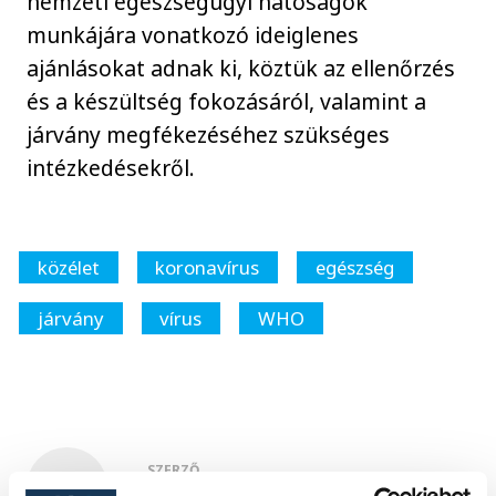
nemzeti egészségügyi hatóságok
munkájára vonatkozó ideiglenes
ajánlásokat adnak ki, köztük az ellenőrzés
és a készültség fokozásáról, valamint a
járvány megfékezéséhez szükséges
intézkedésekről.
közélet
koronavírus
egészség
járvány
vírus
WHO
SZERZŐ