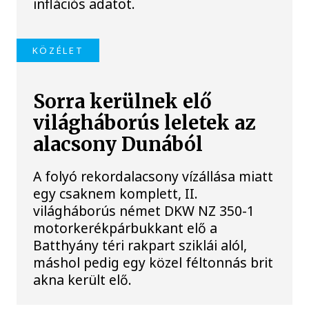
inflációs adatot.
KÖZÉLET
Sorra kerülnek elő
világháborús leletek az
alacsony Dunából
A folyó rekordalacsony vízállása miatt
egy csaknem komplett, II.
világháborús német DKW NZ 350-1
motorkerékpárbukkant elő a
Batthyány téri rakpart sziklái alól,
máshol pedig egy közel féltonnás brit
akna került elő.