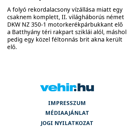
A folyó rekordalacsony vízállása miatt egy
csaknem komplett, II. világháborús német
DKW NZ 350-1 motorkerékpárbukkant elő
a Batthyány téri rakpart sziklái alól, máshol
pedig egy közel féltonnás brit akna került
elő.
IMPRESSZUM
MÉDIAAJÁNLAT
JOGI NYILATKOZAT