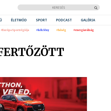
Ű
ÉLETMÓD
SPORT
PODCAST
GALÉRIA
#Európa Sportrégiója
#kék fény
#hőség
#energiaválság
 FERTŐZÖTT