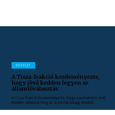
KÖZÉLET
A Tisza-frakció kezdeményezte,
hogy jövő kedden legyen az
államfőválasztás
A Tisza-frakció kezdeményezte, hogy a parlament jövő
kedden válassza meg az új köztársasági elnököt.