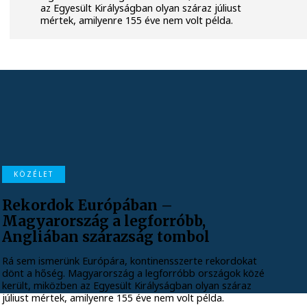
az Egyesült Királyságban olyan száraz júliust
mértek, amilyenre 155 éve nem volt példa.
KÖZÉLET
Rekordok Európában –
Magyarország a legforróbb,
Angliában szárazság tombol
Rá sem ismerünk Európára, kontinensszerte rekordokat
dönt a hőség. Magyarország a legforróbb országok közé
került, miközben az Egyesült Királyságban olyan száraz
júliust mértek, amilyenre 155 éve nem volt példa.