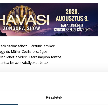
sek szakaszához - értünk, amikor
gy dr. Müller Cecília országos
en lehet a vírus”. Ezért nagyon fontos,
 tartsa be az szabályokat és az
fő. Közülük 9 iráni, 1 brit, 1 kazah és
ávozott a kórházból – számolt be a
Részletek