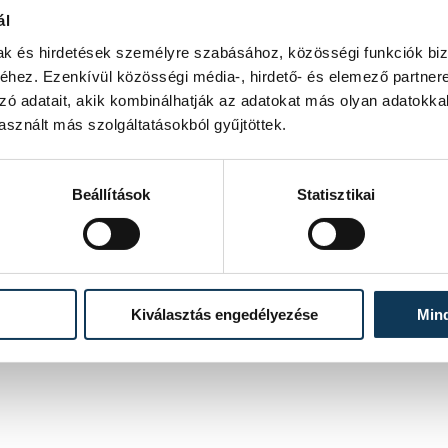
ál
rus
mak és hirdetések személyre szabásához, közösségi funkciók biz
hez. Ezenkívül közösségi média-, hirdető- és elemező partner
zó adatait, akik kombinálhatják az adatokat más olyan adatokka
sznált más szolgáltatásokból gyűjtöttek.
Beállítások
Statisztikai
Kiválasztás engedélyezése
Min