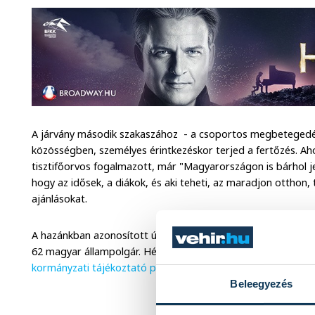
A járvány második szakaszához - a csoportos megbetegedé
közösségben, személyes érintkezéskor terjed a fertőzés. Aho
tisztifőorvos fogalmazott, már "Magyarországon is bárhol jel
hogy az idősek, a diákok, és aki teheti, az maradjon otthon,
ajánlásokat.
A hazánkban azonosított új koronavírus-fertőzöttek száma: 73 
62 magyar állampolgár. Hétfőn a második iráni gyógyult is t
kormányzati tájékoztató portál.
Beleegyezés