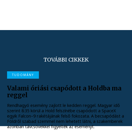
TOVÁBBI CIKKEK
TUDOMÁNY
Valami óriási csapódott a Holdba ma
reggel
Rendhagyó esemény zajlott le kedden reggel. Magyar idő
szerint 8:35 körül a Hold felszínébe csapódott a SpaceX
egyik Falcon–9 rakétájának felső fokozata. A becsapódást a
Földről szabad szemmel nem lehetett látni, a szakemberek
azonban távcsövekkel figyelték az eseményt.