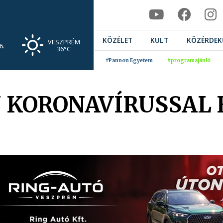
KÖZÉLET
KULT
KÖZÉRDEK
VESZPRÉM
6.
36°C
#Pannon Egyetem
#programajánló
ÚJ KORONAVÍRUSSAL