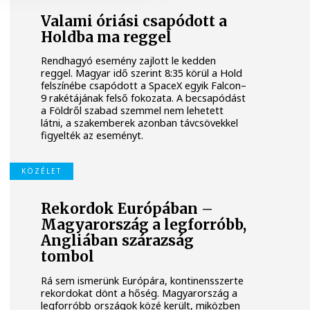
Valami óriási csapódott a
Holdba ma reggel
Rendhagyó esemény zajlott le kedden
reggel. Magyar idő szerint 8:35 körül a Hold
felszínébe csapódott a SpaceX egyik Falcon–
9 rakétájának felső fokozata. A becsapódást
a Földről szabad szemmel nem lehetett
látni, a szakemberek azonban távcsövekkel
figyelték az eseményt.
KÖZÉLET
Rekordok Európában –
Magyarország a legforróbb,
Angliában szárazság
tombol
Rá sem ismerünk Európára, kontinensszerte
rekordokat dönt a hőség. Magyarország a
legforróbb országok közé került, miközben