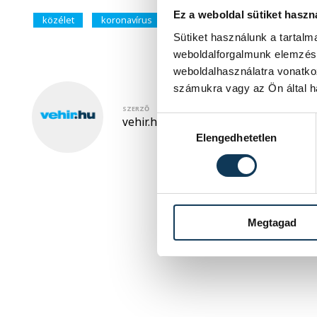
Ez a weboldal sütiket haszn
közélet
koronavírus
egészség
járvány
ví
Sütiket használunk a tartal
weboldalforgalmunk elemzésé
weboldalhasználatra vonatko
számukra vagy az Ön által ha
SZERZŐ
vehir.hu
Hozzájárulás kiválasztása
Elengedhetetlen
Megtagad