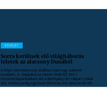
KÖZÉLET
Sorra kerülnek elő világháborús
leletek az alacsony Dunából
A folyó rekordalacsony vízállása miatt egy csaknem
komplett, II. világháborús német DKW NZ 350-1
motorkerékpárbukkant elő a Batthyány téri rakpart sziklái
alól, máshol pedig egy közel féltonnás brit akna került elő.