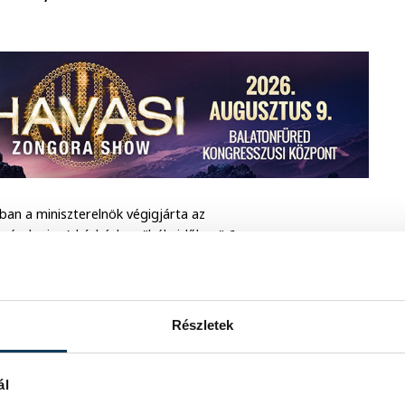
zban a miniszterelnök végigjárta az
ív részlegig. A kórházban "békeidőben" 6
zetése sikeresen kiépítette a
jű elhelyezésére, amit számára a
Részletek
meztető jel, hogy az összes
e a Fővárosi Önkormányzat
n 1100 idősotthon van, és arra is
ál