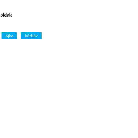
 oldala
Ajka
kórház