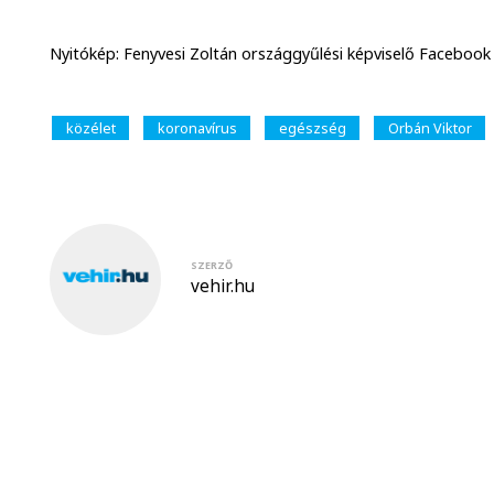
Nyitókép: Fenyvesi Zoltán országgyűlési képviselő Facebook
közélet
koronavírus
egészség
Orbán Viktor
SZERZŐ
vehir.hu