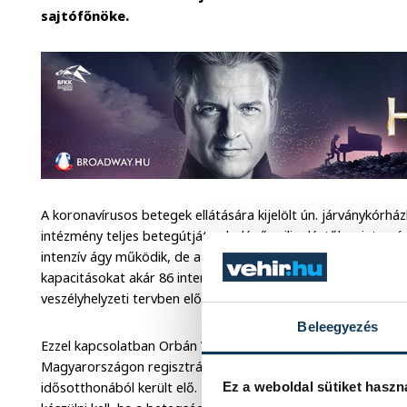
sajtófőnöke.
A koronavírusos betegek ellátására kijelölt ún. járványkórhá
intézmény teljes betegútját, a belépő zsilipeléstől az intenz
intenzív ágy működik, de az elmúlt hetekben az intézmény ve
kapacitásokat akár 86 intenzív ellátást igénylő beteg egyide
veszélyhelyzeti tervben előírtak.
Beleegyezés
Ezzel kapcsolatban Orbán Viktor felhívta a figyelmet: figyel
Magyarországon regisztrált koronavírusos beteg egyheted
idősotthonából került elő. Emlékeztetett: szerte az országba
Ez a weboldal sütiket haszn