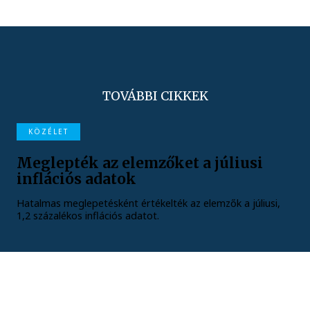
TOVÁBBI CIKKEK
KÖZÉLET
Meglepték az elemzőket a júliusi
inflációs adatok
Hatalmas meglepetésként értékelték az elemzők a júliusi,
1,2 százalékos inflációs adatot.