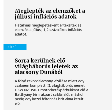
Meglepték az elemzőket a
júliusi inflációs adatok
Hatalmas meglepetésként értékelték az
elemzők a júliusi, 1,2 százalékos inflációs
adatot.
KÖZÉLET
Sorra kerülnek elő
világháborús leletek az
alacsony Dunából
A folyó rekordalacsony vízállása miatt egy
csaknem komplett, II. világháborús német
DKW NZ 350-1 motorkerékpárbukkant elő a
Batthyány téri rakpart sziklái alól, máshol
pedig egy közel féltonnás brit akna került
elő.