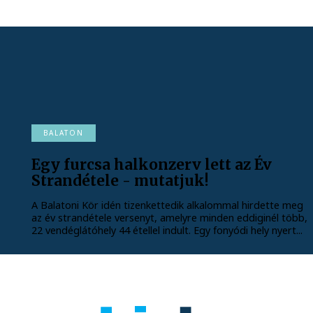
BALATON
Egy furcsa halkonzerv lett az Év
Strandétele - mutatjuk!
A Balatoni Kör idén tizenkettedik alkalommal hirdette meg
az év strandétele versenyt, amelyre minden eddiginél több,
22 vendéglátóhely 44 étellel indult. Egy fonyódi hely nyert...