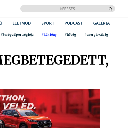
Ű
ÉLETMÓD
SPORT
PODCAST
GALÉRIA
#Európa Sportrégiója
#kék fény
#hőség
#energiaválság
MEGBETEGEDETT,