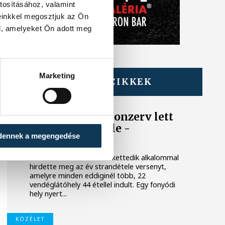
tosításához, valamint
einkkel megosztjuk az Ön
l, amelyeket Ön adott meg
Marketing
TOVÁBBI CIKKEK
BALATON
Egy furcsa halkonzerv lett
az Év Strandétele -
dennek a megengedése
mutatjuk!
A Balatoni Kör idén tizenkettedik alkalommal
hirdette meg az év strandétele versenyt,
amelyre minden eddiginél több, 22
vendéglátóhely 44 étellel indult. Egy fonyódi
hely nyert...
KÖZÉLET