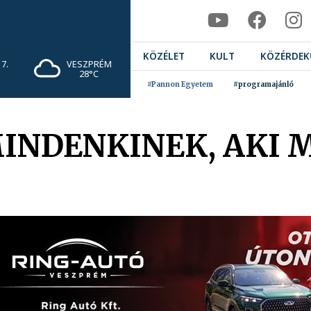
KÖZÉLET
KULT
KÖZÉRDEK
7.
VESZPRÉM
28°C
#Pannon Egyetem
#programajánló
MINDENKINEK, AKI 