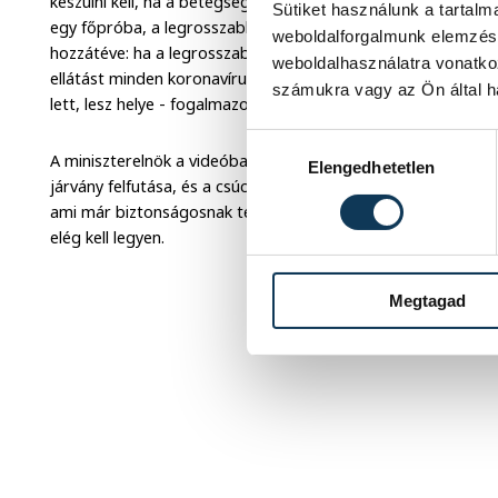
készülni kell, ha a betegség mindenhol felüti a fejét. A kórh
Sütiket használunk a tartal
egy főpróba, a legrosszabb lehetőség főpróbája - mondta a
weboldalforgalmunk elemzésé
hozzátéve: ha a legrosszabb következne be, a magyar kórháza
weboldalhasználatra vonatko
ellátást minden koronavírusos beteg számára. Mindenki nyu
számukra vagy az Ön által ha
lett, lesz helye - fogalmazott Orbán Viktor.
Hozzájárulás kiválasztása
A miniszterelnök a videóban beszélt arról is, szakemberek s
Elengedhetetlen
járvány felfutása, és a csúcs idejére remélhetőleg meglesz 
ami már biztonságosnak tekinthető. Ha pedig a 8000-et is el
elég kell legyen.
Megtagad