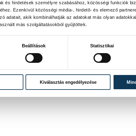
ázi ágyak felszabadítása ma még csak
mak és hirdetések személyre szabásához, közösségi funkciók biz
 bejáráson a miniszterelnök,
hez. Ezenkívül közösségi média-, hirdető- és elemező partner
knak akkor is biztosítaniuk kell az
zó adatait, akik kombinálhatják az adatokat más olyan adatokka
godtan aludhat, mindenkinek, aki beteg
sznált más szolgáltatásokból gyűjtöttek.
zerint május 3-ra várható a koronavírus
Beállítások
Statisztikai
az országban az 5000 lélegeztetőgép,
érjük, az még "háborús helyzetben" is
Kiválasztás engedélyezése
Min