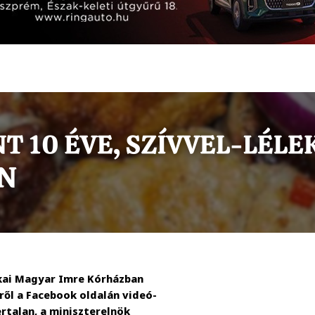
jkai Magyar Imre Kórházban
yről a Facebook oldalán videó-
rtalan, a miniszterelnök