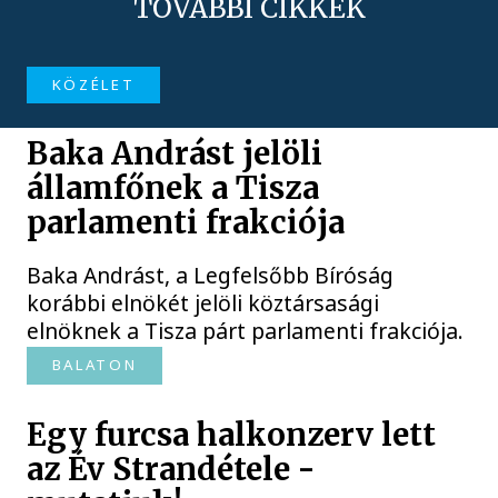
TOVÁBBI CIKKEK
KÖZÉLET
Baka Andrást jelöli
államfőnek a Tisza
parlamenti frakciója
Baka Andrást, a Legfelsőbb Bíróság
korábbi elnökét jelöli köztársasági
elnöknek a Tisza párt parlamenti frakciója.
BALATON
Egy furcsa halkonzerv lett
az Év Strandétele -