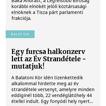
Baka Andrást, a Legfelsőbb Bíróság
korábbi elnökét jelöli köztársasági
elnöknek a Tisza párt parlamenti
frakciója.
BALATON
Egy furcsa halkonzerv
lett az Év Strandétele -
mutatjuk!
A Balatoni Kör idén tizenkettedik
alkalommal hirdette meg az év
strandétele versenyt, amelyre minden
eddiginél több, 22 vendéglátóhely 44
étellel indult. Egy fonyódi hely nyert...