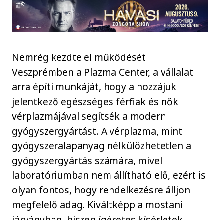
Nemrég kezdte el működését
Veszprémben a Plazma Center, a vállalat
arra építi munkáját, hogy a hozzájuk
jelentkező egészséges férfiak és nők
vérplazmájával segítsék a modern
gyógyszergyártást. A vérplazma, mint
gyógyszeralapanyag nélkülözhetetlen a
gyógyszergyártás számára, mivel
laboratóriumban nem állítható elő, ezért is
olyan fontos, hogy rendelkezésre álljon
megfelelő adag. Kiváltképp a mostani
járványban, hiszen ígéretes kísérletek