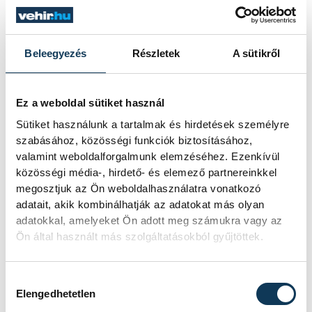
közélet
egészség
jótékonyság
Beleegyezés
Részletek
A sütikről
mentőszolgálat
Plazmacenter
Ez a weboldal sütiket használ
Sütiket használunk a tartalmak és hirdetések személyre
szabásához, közösségi funkciók biztosításához,
valamint weboldalforgalmunk elemzéséhez. Ezenkívül
SZERZŐ
közösségi média-, hirdető- és elemező partnereinkkel
vehir.hu
megosztjuk az Ön weboldalhasználatra vonatkozó
adatait, akik kombinálhatják az adatokat más olyan
adatokkal, amelyeket Ön adott meg számukra vagy az
Ön által használt más szolgáltatásokból gyűjtöttek.
Hozzájárulás kiválasztása
Elengedhetetlen